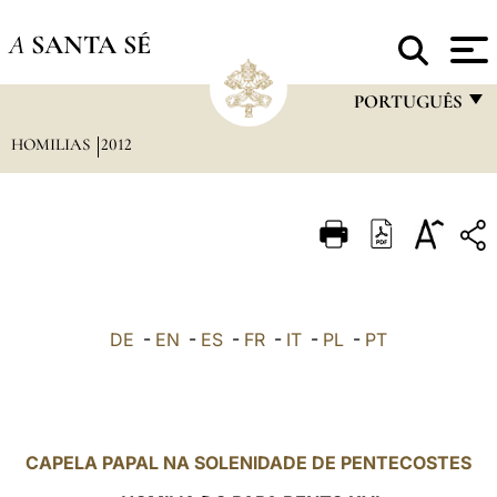
A
SANTA SÉ
PORTUGUÊS
HOMILIAS
2012
FRANÇAIS
ENGLISH
ITALIANO
PORTUGUÊS
ESPAÑOL
DE
-
EN
-
ES
-
FR
-
IT
-
PL
-
PT
DEUTSCH
POLSKI
العربيّة
CAPELA PAPAL NA SOLENIDADE DE PENTECOSTES
中文