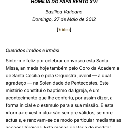
HOMILIA DO PAPA BENTO XVI
LATINE
Basílica Vaticana
Domingo, 27 de Maio de 2012
[
]
Vídeo
Queridos irmãos e irmãs!
Sinto-me feliz por celebrar convosco esta Santa
Missa, animada hoje também pelo Coro da Academia
de Santa Cecília e pela Orquestra juvenil — à qual
agradeço — na Solenidade de Pentecostes. Este
mistério constitui o baptismo da Igreja, é um
acontecimento que lhe conferiu, por assim dizer, a
forma inicial e o estímulo para a sua missão. E esta
«forma» e «estímulo» são sempre válidos, sempre
actuais, e renovam-se de modo particular mediante as
acções litúrgicas. Esta manhã gostaria de meditar