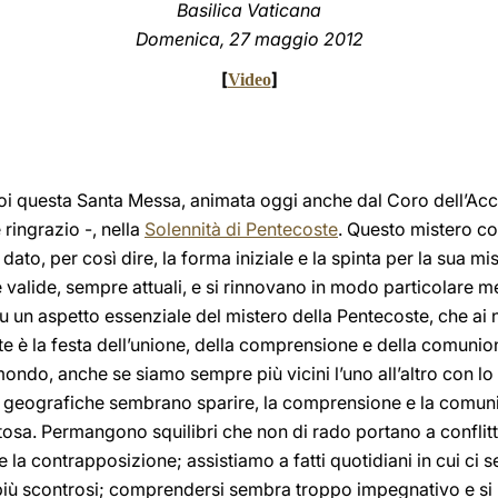
Basilica Vaticana
Domenica, 27 maggio 2012
[
]
Video
voi questa Santa Messa, animata oggi anche dal Coro dell’Acc
 ringrazio -, nella
Solennità di Pentecoste
. Questo mistero cos
dato, per così dire, la forma iniziale e la spinta per la sua 
alide, sempre attuali, e si rinnovano in modo particolare med
 un aspetto essenziale del mistero della Pentecoste, che ai no
e è la festa dell’unione, della comprensione e della comuni
ndo, anche se siamo sempre più vicini l’uno all’altro con lo
 geografiche sembrano sparire, la comprensione e la comuni
tosa. Permangono squilibri che non di rado portano a conflitti
le la contrapposizione; assistiamo a fatti quotidiani in cui ci
più scontrosi; comprendersi sembra troppo impegnativo e si 