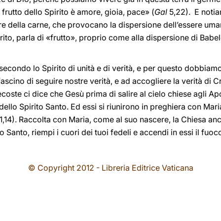
l frutto dello Spirito è amore, gioia, pace» (
Gal
5,22). E notia
re della carne, che provocano la dispersione dell’essere uma
irito, parla di «frutto», proprio come alla dispersione di Babel
econdo lo Spirito di unità e di verità, e per questo dobbiamo
l fascino di seguire nostre verità, e ad accogliere la verità di 
ecoste ci dice che Gesù prima di salire al cielo chiese agli Ap
dello Spirito Santo. Ed essi si riunirono in preghiera con Mar
1,14). Raccolta con Maria, come al suo nascere, la Chiesa an
ito Santo, riempi i cuori dei tuoi fedeli e accendi in essi il fu
© Copyright 2012 - Libreria Editrice Vaticana