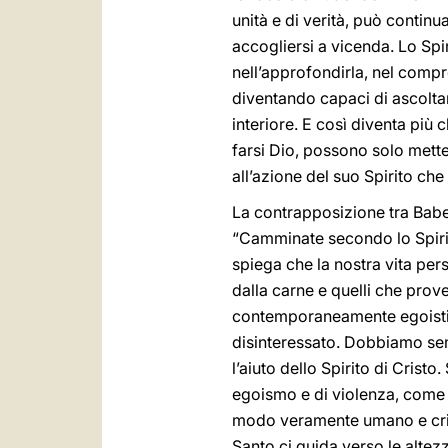
unità e di verità, può continu
accogliersi a vicenda. Lo Spiri
nell’approfondirla, nel comp
diventando capaci di ascoltar
interiore. E così diventa più
farsi Dio, possono solo mette
all’azione del suo Spirito che l
La contrapposizione tra Babe
“Camminate secondo lo Spirito
spiega che la nostra vita per
dalla carne e quelli che prov
contemporaneamente egoisti e 
disinteressato. Dobbiamo sem
l’aiuto dello Spirito di Crist
egoismo e di violenza, come i
modo veramente umano e cristi
Santo ci guida verso le altezz