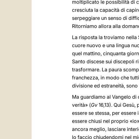
moltiplicato le possibilità d
cresciuta la capacità di cap
serpeggiare un senso di diffid
Ritorniamo allora alla doman
La risposta la troviamo nella S
cuore nuovo e una lingua nuov
quel mattino, cinquanta gior
Santo discese sui discepoli r
trasformare. La paura scompar
franchezza, in modo che tutti
divisione ed estraneità, sono
Ma guardiamo al Vangelo di ogg
verità» (
Gv
16,13). Qui Gesù, 
essere se stessa, per essere i
essere chiusi nel proprio «io»,
ancora meglio, lasciare inter
lo faccio chiudendomi nel mio 