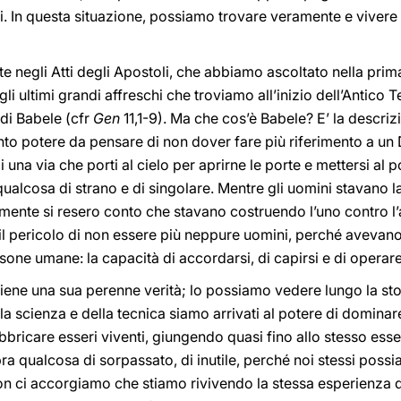
ssi. In questa situazione, possiamo trovare veramente e vivere
e negli Atti degli Apostoli, che abbiamo ascoltato nella prima
i ultimi grandi affreschi che troviamo all’inizio dell’Antico T
 di Babele (cfr
Gen
11,1-9). Ma che cos’è Babele? E’ la descrizi
to potere da pensare di non dover fare più riferimento a un D
i una via che porti al cielo per aprirne le porte e mettersi al 
 qualcosa di strano e di singolare. Mentre gli uomini stavano
amente si resero conto che stavano costruendo l’uno contro l’
l pericolo di non essere più neppure uomini, perché avevan
one umane: la capacità di accordarsi, di capirsi e di operar
iene una sua perenne verità; lo possiamo vedere lungo la sto
 scienza e della tecnica siamo arrivati al potere di dominare
abbricare esseri viventi, giungendo quasi fino allo stesso ess
a qualcosa di sorpassato, di inutile, perché noi stessi possi
on ci accorgiamo che stiamo rivivendo la stessa esperienza d