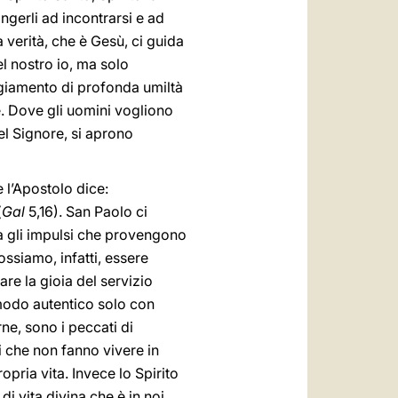
ingerli ad incontrarsi e ad
a verità, che è Gesù, ci guida
l nostro io, ma solo
ggiamento di profonda umiltà
e. Dove gli uomini vogliono
el Signore, si aprono
 l’Apostolo dice:
(
Gal
5,16). San Paolo ci
tra gli impulsi che provengono
ossiamo, infatti, essere
re la gioia del servizio
modo autentico solo con
rne, sono i peccati di
i che non fanno vivere in
pria vita. Invece lo Spirito
i vita divina che è in noi.