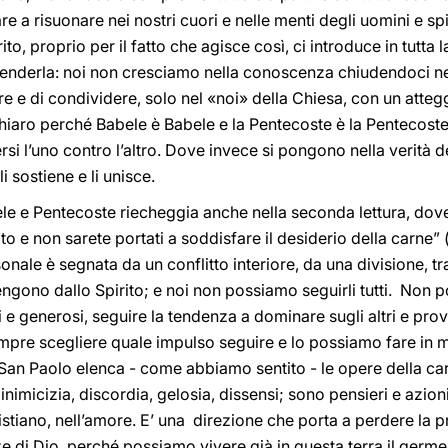
are a risuonare nei nostri cuori e nelle menti degli uomini e sp
to, proprio per il fatto che agisce così, ci introduce in tutta l
renderla: noi non cresciamo nella conoscenza chiudendoci ne
e e di condividere, solo nel «noi» della Chiesa, con un atte
 chiaro perché Babele è Babele e la Pentecoste è la Pentecost
rsi l’uno contro l’altro. Dove invece si pongono nella verità d
i sostiene e li unisce.
le e Pentecoste riecheggia anche nella seconda lettura, dove
 e non sarete portati a soddisfare il desiderio della carne” 
sonale è segnata da un conflitto interiore, da una divisione, 
engono dallo Spirito; e noi non possiamo seguirli tutti. Non p
generosi, seguire la tendenza a dominare sugli altri e prova
pre scegliere quale impulso seguire e lo possiamo fare in 
o. San Paolo elenca - come abbiamo sentito - le opere della ca
nimicizia, discordia, gelosia, dissensi; sono pensieri e azion
ano, nell’amore. E’ una direzione che porta a perdere la pro
e di Dio, perché possiamo vivere già in questa terra il germe d