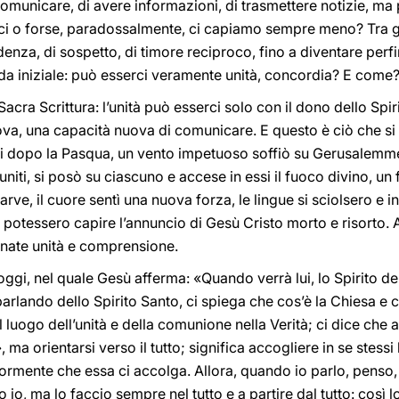
i comunicare, di avere informazioni, di trasmettere notizie, m
irci o forse, paradossalmente, ci capiamo sempre meno? Tra 
enza, di sospetto, di timore reciproco, fino a diventare perfin
da iniziale: può esserci veramente unità, concordia? E come
acra Scrittura: l’unità può esserci solo con il dono dello Spiri
a, una capacità nuova di comunicare. E questo è ciò che si è
ni dopo la Pasqua, un vento impetuoso soffiò su Gerusalemme
iuniti, si posò su ciascuno e accese in essi il fuoco divino, u
ve, il cuore sentì una nuova forza, le lingue si sciolsero e i
 potessero capire l’annuncio di Gesù Cristo morto e risorto.
 nate unità e comprensione.
i, nel quale Gesù afferma: «Quando verrà lui, lo Spirito della
parlando dello Spirito Santo, ci spiega che cos’è la Chiesa 
l luogo dell’unità e della comunione nella Verità; ci dice che a
 ma orientarsi verso il tutto; significa accogliere in se stessi 
iormente che essa ci accolga. Allora, quando io parlo, penso
io, ma lo faccio sempre nel tutto e a partire dal tutto: così lo