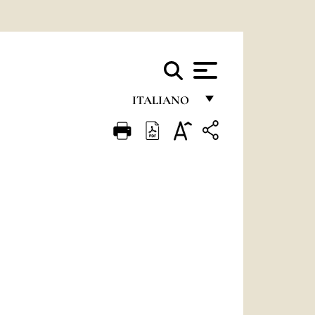
ITALIANO
FRANÇAIS
ENGLISH
ITALIANO
PORTUGUÊS
ESPAÑOL
DEUTSCH
POLSKI