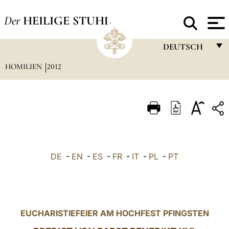
Der
HEILIGE STUHL
DEUTSCH
HOMILIEN
2012
FRANÇAIS
ENGLISH
ITALIANO
PORTUGUÊS
ESPAÑOL
DE
-
EN
-
ES
-
FR
-
IT
-
PL
-
PT
DEUTSCH
POLSKI
العربيّة
EUCHARISTIEFEIER AM HOCHFEST PFINGSTEN
中文