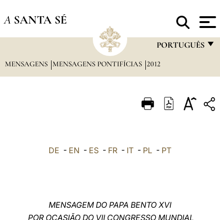
A
SANTA SÉ
PORTUGUÊS
MENSAGENS
MENSAGENS PONTIFÍCIAS
2012
FRANÇAIS
ENGLISH
ITALIANO
PORTUGUÊS
ESPAÑOL
DE
-
EN
-
ES
-
FR
-
IT
-
PL
-
PT
DEUTSCH
POLSKI
العربيّة
MENSAGEM DO PAPA BENTO XVI
POR OCASIÃO DO VII CONGRESSO MUNDIAL
中文