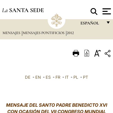
La
SANTA SEDE
ESPAÑOL
MENSAJES
MENSAJES PONTIFICIOS
2012
FRANÇAIS
ENGLISH
ITALIANO
PORTUGUÊS
ESPAÑOL
DE
-
EN
-
ES
-
FR
-
IT
-
PL
-
PT
DEUTSCH
POLSKI
العربيّة
MENSAJE DEL SANTO PADRE BENEDICTO XVI
CON OCASIÓN DEL VII CONGRESO MUNDIAL
中文