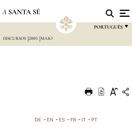
A
SANTA SÉ
PORTUGUÊS
DISCURSOS
2005
MAIO
FRANÇAIS
ENGLISH
ITALIANO
PORTUGUÊS
ESPAÑOL
DEUTSCH
POLSKI
العربيّة
DE
-
EN
-
ES
-
FR
-
IT
-
PT
中文