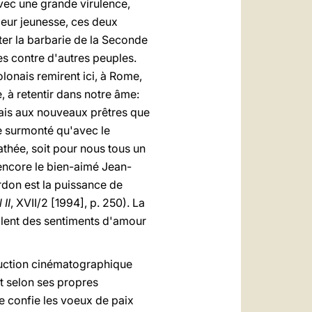
avec une grande virulence,
 leur jeunesse, ces deux
nter la barbarie de la Seconde
s contre d'autres peuples.
olonais remirent ici, à Rome,
, à retentir dans notre âme:
ais aux nouveaux prêtres que
re surmonté qu'avec le
ée, soit pour nous tous un
 encore le bien-aimé Jean-
pardon est la puissance de
II
, XVII/2 [1994], p. 250). La
illent des sentiments d'amour
duction cinématographique
et selon ses propres
Je confie les voeux de paix