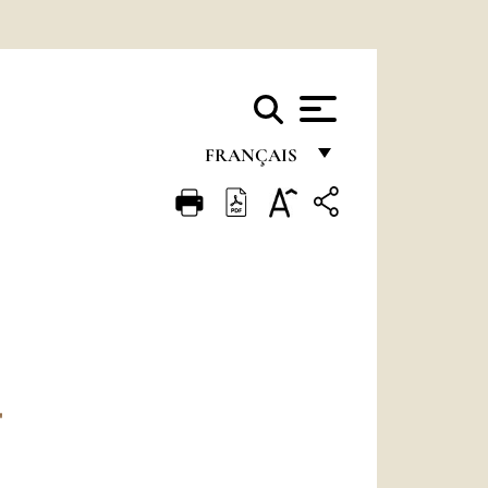
FRANÇAIS
FRANÇAIS
ENGLISH
ITALIANO
PORTUGUÊS
ESPAÑOL
DEUTSCH
"
POLSKI