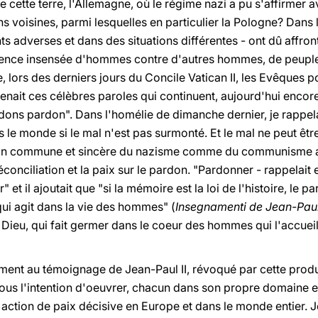
e cette terre, l'Allemagne, où le régime nazi a pu s'affirmer 
ns voisines, parmi lesquelles en particulier la Pologne? Dans
ts adverses et dans des situations différentes - ont dû affro
olence insensée d'hommes contre d'autres hommes, de peuple
e, lors des derniers jours du Concile Vatican II, les Evêques p
nait ces célèbres paroles qui continuent, aujourd'hui encore
ns pardon". Dans l'homélie de dimanche dernier, je rappel
s le monde si le mal n'est pas surmonté. Et le mal ne peut êt
on commune et sincère du nazisme comme du communisme ath
conciliation et la paix sur le pardon. "Pardonner - rappelait
er" et il ajoutait que "si la mémoire est la loi de l'histoire, le 
qui agit dans la vie des hommes" (
Insegnamenti de Jean-Paul 
e Dieu, qui fait germer dans le coeur des hommes qui l'accue
ement au témoignage de Jean-Paul II, révoqué par cette pro
 tous l'intention d'oeuvrer, chacun dans son propre domaine 
e action de paix décisive en Europe et dans le monde entier. 