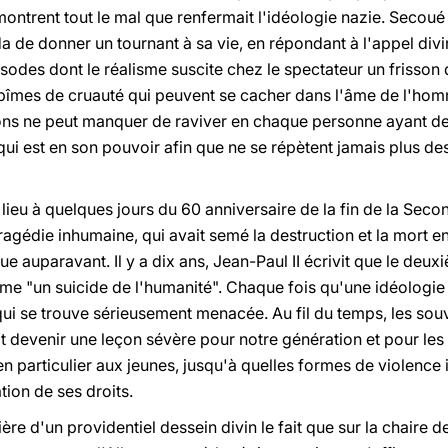
montrent tout le mal que renfermait l'idéologie nazie. Secoué 
da de donner un tournant à sa vie, en répondant à l'appel div
odes dont le réalisme suscite chez le spectateur un frisson d'
 abîmes de cruauté qui peuvent se cacher dans l'âme de l'ho
ions ne peut manquer de raviver en chaque personne ayant de
qui est en son pouvoir afin que ne se répètent jamais plus de
 lieu à quelques jours du 60 anniversaire de la fin de la Sec
tragédie inhumaine, qui avait semé la destruction et la mort 
e auparavant. Il y a dix ans, Jean-Paul II écrivit que le deux
me "un suicide de l'humanité". Chaque fois qu'une idéologie
 qui se trouve sérieusement menacée. Au fil du temps, les sou
ôt devenir une leçon sévère pour notre génération et pour les
en particulier aux jeunes, jusqu'à quelles formes de violence 
tion de ses droits.
re d'un providentiel dessein divin le fait que sur la chaire d