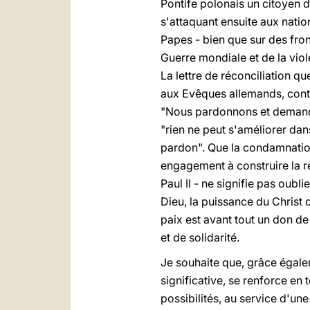
Pontife polonais un citoyen d
s'attaquant ensuite aux natio
Papes - bien que sur des fron
Guerre mondiale et de la vi
La lettre de réconciliation qu
aux Evêques allemands, conte
"Nous pardonnons et demando
"rien ne peut s'améliorer dan
pardon". Que la condamnati
engagement à construire la ré
Paul II - ne signifie pas oubli
Dieu, la puissance du Christ 
paix est avant tout un don d
et de solidarité.
Je souhaite que, grâce égal
significative, se renforce en
possibilités, au service d'un