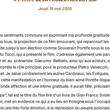
Jeudi 19 mai 2005
r les sentiments communs en exprimant ma profonde gratitude 
ous tous, la projection de ce film émouvant, qui reparcourt les
uite jusqu'à son élection comme Souverain Pontife sous le nom
to Tucci, qui a présenté le film. J'adresse également une pa
r et au scénariste Giacomo Battiato, ainsi qu'aux acteurs, a
rprète le rôle principal, pour le producteur Pietro Valsecchi,
. Je salue cordialement les autres Cardinaux, les Evêques, le
à cette manifestation en l'honneur du bien-aimé Pontife dis
de affection et une intime gratitude. Il aurait fêté, précisém
ape"
, tel est le titre du film tiré d'un livre de Gian Franco Svi
, met en évidence ce qui a eu lieu en Pologne sous l'occupa
s une très forte émotion, à la répression du peuple polonais e