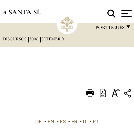
A
SANTA SÉ
PORTUGUÊS
DISCURSOS
2006
SETEMBRO
FRANÇAIS
ENGLISH
ITALIANO
PORTUGUÊS
ESPAÑOL
DEUTSCH
POLSKI
العربيّة
DE
-
EN
-
ES
-
FR
-
IT
-
PT
中文