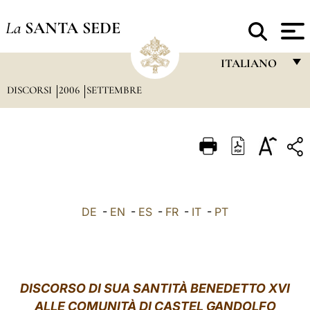
La
SANTA SEDE
ITALIANO
DISCORSI
2006
SETTEMBRE
FRANÇAIS
ENGLISH
ITALIANO
PORTUGUÊS
ESPAÑOL
DE
-
EN
-
ES
-
FR
-
IT
-
PT
DEUTSCH
POLSKI
العربيّة
DISCORSO DI SUA SANTITÀ BENEDETTO XVI
ALLE COMUNITÀ DI CASTEL GANDOLFO
中文