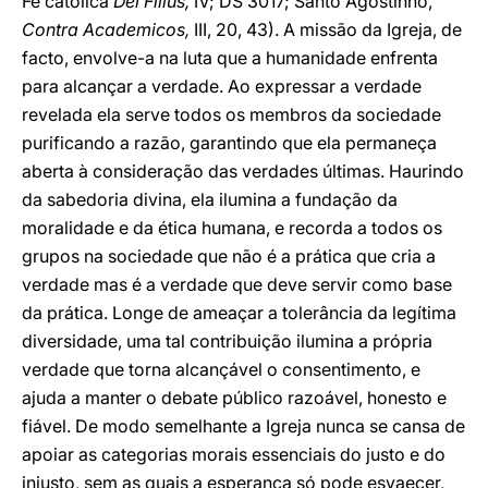
Fé católica
Dei Filius,
IV; DS 3017; Santo Agostinho,
Contra Academicos,
III, 20, 43). A missão da Igreja, de
facto, envolve-a na luta que a humanidade enfrenta
para alcançar a verdade. Ao expressar a verdade
revelada ela serve todos os membros da sociedade
purificando a razão, garantindo que ela permaneça
aberta à consideração das verdades últimas. Haurindo
da sabedoria divina, ela ilumina a fundação da
moralidade e da ética humana, e recorda a todos os
grupos na sociedade que não é a prática que cria a
verdade mas é a verdade que deve servir como base
da prática. Longe de ameaçar a tolerância da legítima
diversidade, uma tal contribuição ilumina a própria
verdade que torna alcançável o consentimento, e
ajuda a manter o debate público razoável, honesto e
fiável. De modo semelhante a Igreja nunca se cansa de
apoiar as categorias morais essenciais do justo e do
injusto, sem as quais a esperança só pode esvaecer,