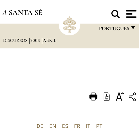
A
SANTA SÉ
PORTUGUÊS
DISCURSOS
2008
ABRIL
FRANÇAIS
ENGLISH
ITALIANO
PORTUGUÊS
ESPAÑOL
DEUTSCH
POLSKI
العربيّة
DE
-
EN
-
ES
-
FR
-
IT
-
PT
中文