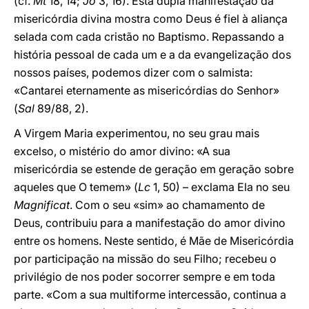
(cf.
Mt
18, 14;
Jo
3, 16). Esta dupla manifestação da
misericórdia divina mostra como Deus é fiel à aliança
selada com cada cristão no Baptismo. Repassando a
história pessoal de cada um e a da evangelização dos
nossos países, podemos dizer com o salmista:
«Cantarei eternamente as misericórdias do Senhor»
(
Sal
89/88, 2).
A Virgem Maria experimentou, no seu grau mais
excelso, o mistério do amor divino: «A sua
misericórdia se estende de geração em geração sobre
aqueles que O temem» (
Lc
1, 50) – exclama Ela no seu
Magnificat
. Com o seu «sim» ao chamamento de
Deus, contribuiu para a manifestação do amor divino
entre os homens. Neste sentido, é Mãe de Misericórdia
por participação na missão do seu Filho; recebeu o
privilégio de nos poder socorrer sempre e em toda
parte. «Com a sua multiforme intercessão, continua a