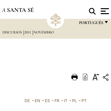
A
SANTA SÉ
PORTUGUÊS
DISCURSOS
2011
NOVEMBRO
FRANÇAIS
ENGLISH
ITALIANO
PORTUGUÊS
ESPAÑOL
DEUTSCH
POLSKI
العربيّة
DE
-
EN
-
ES
-
FR
-
IT
-
PL
-
PT
中文