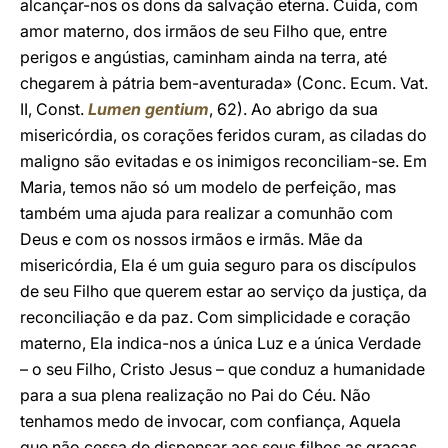
alcançar-nos os dons da salvação eterna. Cuida, com
amor materno, dos irmãos de seu Filho que, entre
perigos e angústias, caminham ainda na terra, até
chegarem à pátria bem-aventurada» (Conc. Ecum. Vat.
II, Const.
Lumen gentium
, 62). Ao abrigo da sua
misericórdia, os corações feridos curam, as ciladas do
maligno são evitadas e os inimigos reconciliam-se. Em
Maria, temos não só um modelo de perfeição, mas
também uma ajuda para realizar a comunhão com
Deus e com os nossos irmãos e irmãs. Mãe da
misericórdia, Ela é um guia seguro para os discípulos
de seu Filho que querem estar ao serviço da justiça, da
reconciliação e da paz. Com simplicidade e coração
materno, Ela indica-nos a única Luz e a única Verdade
– o seu Filho, Cristo Jesus – que conduz a humanidade
para a sua plena realização no Pai do Céu. Não
tenhamos medo de invocar, com confiança, Aquela
que não cessa de dispensar aos seus filhos as graças