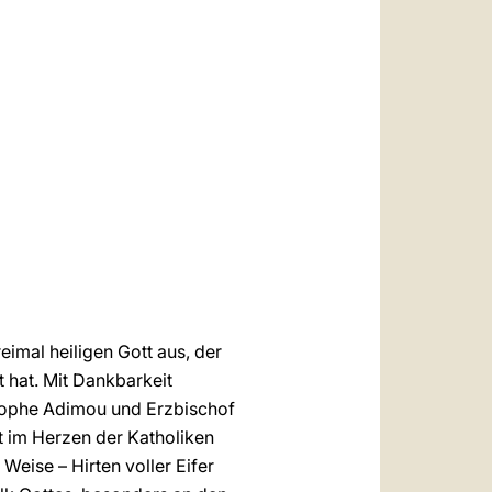
العربيّة
中文
LATINE
imal heiligen Gott aus, der
 hat. Mit Dankbarkeit
stophe Adimou und Erzbischof
t im Herzen der Katholiken
Weise – Hirten voller Eifer