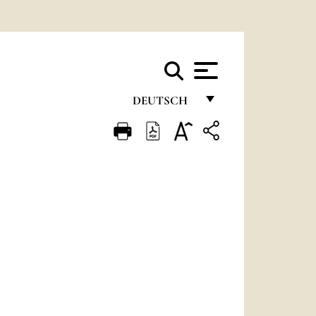
DEUTSCH
FRANÇAIS
ENGLISH
ITALIANO
PORTUGUÊS
ESPAÑOL
DEUTSCH
POLSKI