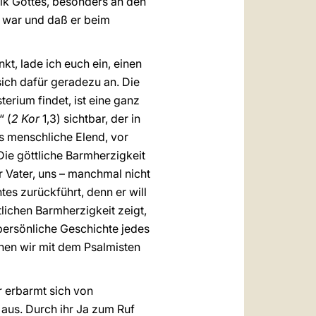
lk Gottes, besonders an den
it war und daß er beim
t, lade ich euch ein, einen
ich dafür geradezu an. Die
erium findet, ist eine ganz
“ (
2 Kor
1,3) sichtbar, der in
es menschliche Elend, vor
Die göttliche Barmherzigkeit
r Vater, uns – manchmal nicht
es zurückführt, denn er will
lichen Barmherzigkeit zeigt,
 persönliche Geschichte jedes
nen wir mit dem Psalmisten
r erbarmt sich von
aus. Durch ihr Ja zum Ruf