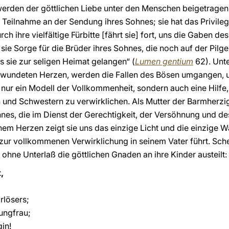
erden der göttlichen Liebe unter den Menschen beigetragen. 
 Teilnahme an der Sendung ihres Sohnes; sie hat das Privileg
ch ihre vielfältige Fürbitte [fährt sie] fort, uns die Gaben de
t sie Sorge für die Brüder ihres Sohnes, die noch auf der Pilg
s sie zur seligen Heimat gelangen“ (
Lumen gentium
62). Unte
erwundeten Herzen, werden die Fallen des Bösen umgangen, 
ht nur ein Modell der Vollkommenheit, sondern auch eine Hilfe
und Schwestern zu verwirklichen. Als Mutter der Barmherzigke
hnes, die im Dienst der Gerechtigkeit, der Versöhnung und des
hem Herzen zeigt sie uns das einzige Licht und die einzige W
 zur vollkommenen Verwirklichung in seinem Vater führt. Sche
 ohne Unterlaß die göttlichen Gnaden an ihre Kinder austeilt:
,
rlösers;
Jungfrau;
in!