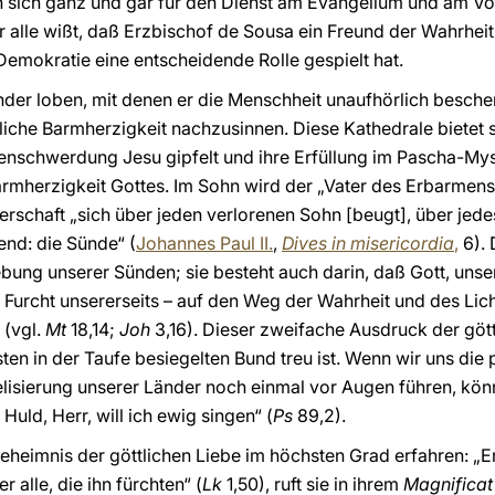
n sich ganz und gar für den Dienst am Evangelium und am Vo
Ihr alle wißt, daß Erzbischof de Sousa ein Freund der Wahrhe
emokratie eine entscheidende Rolle gespielt hat.
der loben, mit denen er die Menschheit unaufhörlich beschenk
iche Barmherzigkeit nachzusinnen. Diese Kathedrale bietet s
Menschwerdung Jesu gipfelt und ihre Erfüllung im Pascha-Myst
rmherzigkeit Gottes. Im Sohn wird der „Vater des Erbarmens
terschaft „sich über jeden verlorenen Sohn [beugt], über jed
end: die Sünde“ (
Johannes Paul II.
,
Dives in misericordia
,
6). 
ebung unserer Sünden; sie besteht auch darin, daß Gott, unse
rcht unsererseits – auf den Weg der Wahrheit und des Licht
 (vgl.
Mt
18,14;
Joh
3,16). Dieser zweifache Ausdruck der gött
ten in der Taufe besiegelten Bund treu ist. Wenn wir uns die
lisierung unserer Länder noch einmal vor Augen führen, kön
Huld, Herr, will ich ewig singen“ (
Ps
89,2).
eheimnis der göttlichen Liebe im höchsten Grad erfahren: „E
 alle, die ihn fürchten“ (
Lk
1,50), ruft sie in ihrem
Magnificat