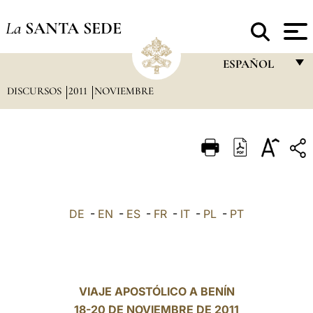
La
SANTA SEDE
ESPAÑOL
DISCURSOS
2011
NOVIEMBRE
FRANÇAIS
ENGLISH
ITALIANO
PORTUGUÊS
ESPAÑOL
DE
-
EN
-
ES
-
FR
-
IT
-
PL
-
PT
DEUTSCH
POLSKI
العربيّة
VIAJE APOSTÓLICO A BENÍN
18-20 DE NOVIEMBRE DE 2011
中文