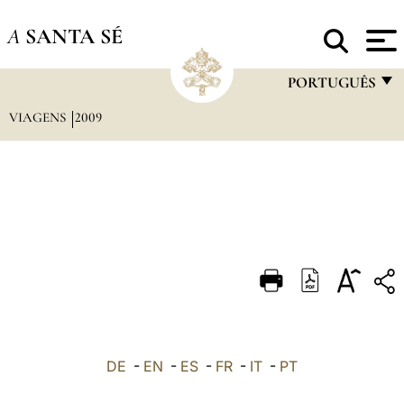
A
SANTA SÉ
PORTUGUÊS
VIAGENS
2009
FRANÇAIS
ENGLISH
ITALIANO
PORTUGUÊS
ESPAÑOL
DEUTSCH
POLSKI
العربيّة
DE
-
EN
-
ES
-
FR
-
IT
-
PT
中文