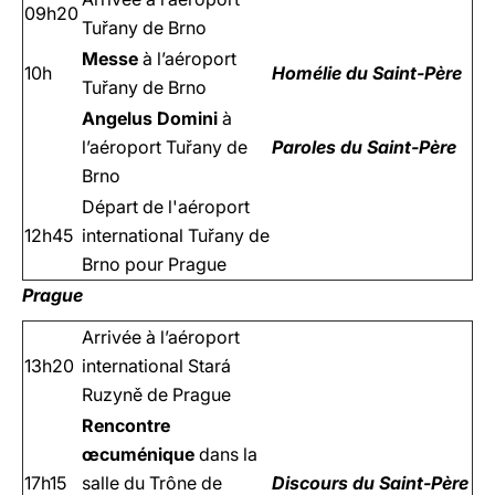
09h20
Tuřany de Brno
Messe
à l’aéroport
10h
Homélie du Saint-Père
Tuřany de Brno
Angelus Domini
à
l’aéroport Tuřany de
Paroles du Saint-Père
Brno
Départ de l'aéroport
12h45
international Tuřany de
Brno pour Prague
Prague
Arrivée à l’aéroport
13h20
international Stará
Ruzyně de Prague
Rencontre
œcuménique
dans la
17h15
salle du Trône de
Discours du Saint-Père