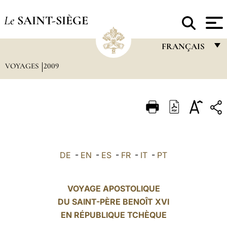
Le
SAINT-SIÈGE
FRANÇAIS
VOYAGES
2009
FRANÇAIS
ENGLISH
ITALIANO
PORTUGUÊS
ESPAÑOL
DE
-
EN
-
ES
-
FR
-
IT
-
PT
DEUTSCH
POLSKI
VOYAGE APOSTOLIQUE
DU SAINT-PÈRE BENOÎT XVI
العربيّة
EN RÉPUBLIQUE TCHÈQUE
中文