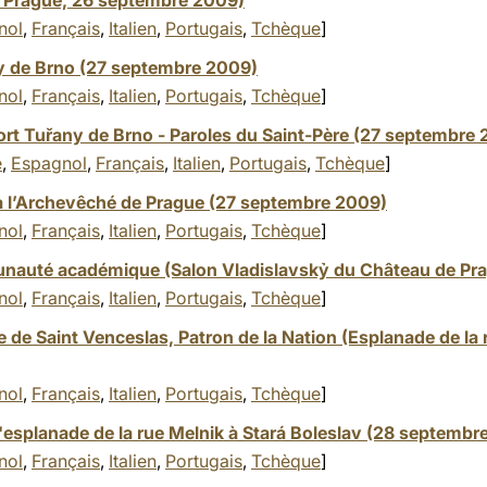
e Prague, 26 septembre 2009)
nol
,
Français
,
Italien
,
Portugais
,
Tchèque
]
ny de Brno (27 septembre 2009)
nol
,
Français
,
Italien
,
Portugais
,
Tchèque
]
ort Tuřany de Brno - Paroles du Saint-Père (27 septembre
e
,
Espagnol
,
Français
,
Italien
,
Portugais
,
Tchèque
]
l’Archevêché de Prague (27 septembre 2009)
nol
,
Français
,
Italien
,
Portugais
,
Tchèque
]
nauté académique (Salon Vladislavskỷ du Château de Pr
nol
,
Français
,
Italien
,
Portugais
,
Tchèque
]
e de Saint Venceslas, Patron de la Nation (Esplanade de la 
nol
,
Français
,
Italien
,
Portugais
,
Tchèque
]
'esplanade de la rue Melnik à Stará Boleslav (28 septembr
nol
,
Français
,
Italien
,
Portugais
,
Tchèque
]