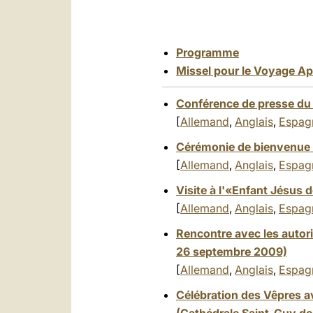
Programme
Missel pour le Voyage Ap
Conférence de presse du 
[
Allemand
,
Anglais
,
Espag
Cérémonie de bienvenue 
[
Allemand
,
Anglais
,
Espag
Visite à l'«Enfant Jésus 
[
Allemand
,
Anglais
,
Espag
Rencontre avec les autorit
26 septembre 2009)
[
Allemand
,
Anglais
,
Espag
Célébration des Vêpres ave