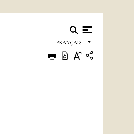
FRANÇAIS
FRANÇAIS
ENGLISH
ITALIANO
PORTUGUÊS
ESPAÑOL
DEUTSCH
POLSKI