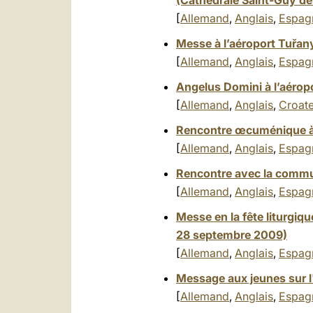
(Cathédrale Saint-Guy d
[
Allemand
,
Anglais
,
Espag
Messe à l’aéroport Tuřa
[
Allemand
,
Anglais
,
Espag
Angelus Domini à l’aérop
[
Allemand
,
Anglais
,
Croat
Rencontre œcuménique à 
[
Allemand
,
Anglais
,
Espag
Rencontre avec la commu
[
Allemand
,
Anglais
,
Espag
Messe en la fête liturgiqu
28 septembre 2009)
[
Allemand
,
Anglais
,
Espag
Message aux jeunes sur l
[
Allemand
,
Anglais
,
Espag