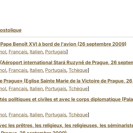
ostolique
Pape Benoît XVI à bord de l'avion (26 septembre 2009)
nol
,
Français
,
Italien
,
Portugais
]
(Aéroport international Stará Ruzyně de Prague, 26 sept
nol
,
Français
,
Italien
,
Portugais
,
Tchèque
]
de Prague» (Eglise Sainte Marie de la Victoire de Prague, 
nol
,
Français
,
Italien
,
Portugais
,
Tchèque
]
és politiques et civiles et avec le corps diplomatique (Pala
nol
,
Français
,
Italien
,
Portugais
,
Tchèque
]
c les prêtres, les religieux, les religieuses, les séminari