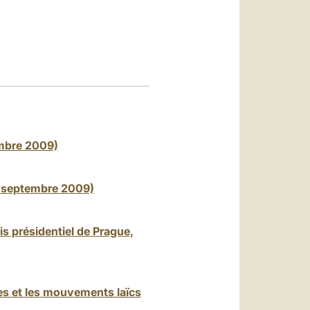
العربيّة
中文
LATINE
embre 2009)
26 septembre 2009)
is présidentiel de Prague,
stes et les mouvements laïcs