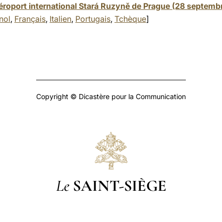
éroport international Stará Ruzyně de Prague (28 septemb
nol
,
Français
,
Italien
,
Portugais
,
Tchèque
]
Copyright © Dicastère pour la Communication
Le
SAINT-SIÈGE