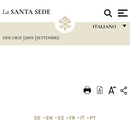
La
SANTA SEDE
ITALIANO
DISCORSI
2009
SETTEMBRE
FRANÇAIS
ENGLISH
ITALIANO
PORTUGUÊS
ESPAÑOL
DEUTSCH
POLSKI
العربيّة
DE
-
EN
-
ES
-
FR
-
IT
-
PT
中文