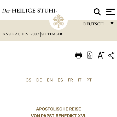
Der
HEILIGE STUHL
DEUTSCH
ANSPRACHEN
2009
SEPTEMBER
FRANÇAIS
ENGLISH
ITALIANO
PORTUGUÊS
ESPAÑOL
CS
-
DE
-
EN
-
ES
-
FR
-
IT
-
PT
DEUTSCH
POLSKI
العربيّة
APOSTOLISCHE REISE
VON PAPST BENEDIKT XVI.
中文