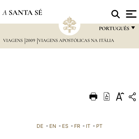
A
SANTA SÉ
PORTUGUÊS
VIAGENS
2009
VIAGENS APOSTÓLICAS NA ITÁLIA
FRANÇAIS
ENGLISH
ITALIANO
PORTUGUÊS
ESPAÑOL
DEUTSCH
POLSKI
العربيّة
DE
-
EN
-
ES
-
FR
-
IT
-
PT
中文