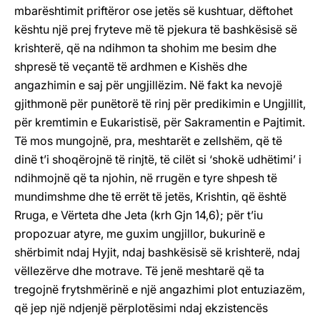
mbarështimit priftëror ose jetës së kushtuar, dëftohet
kështu një prej fryteve më të pjekura të bashkësisë së
krishterë, që na ndihmon ta shohim me besim dhe
shpresë të veçantë të ardhmen e Kishës dhe
angazhimin e saj për ungjillëzim. Në fakt ka nevojë
gjithmonë për punëtorë të rinj për predikimin e Ungjillit,
për kremtimin e Eukaristisë, për Sakramentin e Pajtimit.
Të mos mungojnë, pra, meshtarët e zellshëm, që të
dinë t’i shoqërojnë të rinjtë, të cilët si ‘shokë udhëtimi’ i
ndihmojnë që ta njohin, në rrugën e tyre shpesh të
mundimshme dhe të errët të jetës, Krishtin, që është
Rruga, e Vërteta dhe Jeta (krh Gjn 14,6); për t’iu
propozuar atyre, me guxim ungjillor, bukurinë e
shërbimit ndaj Hyjit, ndaj bashkësisë së krishterë, ndaj
vëllezërve dhe motrave. Të jenë meshtarë që ta
tregojnë frytshmërinë e një angazhimi plot entuziazëm,
që jep një ndjenjë përplotësimi ndaj ekzistencës