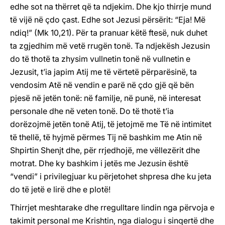
edhe sot na thërret që ta ndjekim. Dhe kjo thirrje mund
të vijë në çdo çast. Edhe sot Jezusi përsërit: “Eja! Më
ndiq!” (Mk 10,21). Për ta pranuar këtë ftesë, nuk duhet
ta zgjedhim më vetë rrugën tonë. Ta ndjekësh Jezusin
do të thotë ta zhysim vullnetin tonë në vullnetin e
Jezusit, t’ia japim Atij me të vërtetë përparësinë, ta
vendosim Atë në vendin e parë në çdo gjë që bën
pjesë në jetën tonë: në familje, në punë, në interesat
personale dhe në veten tonë. Do të thotë t’ia
dorëzojmë jetën tonë Atij, të jetojmë me Të në intimitet
të thellë, të hyjmë përmes Tij në bashkim me Atin në
Shpirtin Shenjt dhe, për rrjedhojë, me vëllezërit dhe
motrat. Dhe ky bashkim i jetës me Jezusin është
“vendi” i privilegjuar ku përjetohet shpresa dhe ku jeta
do të jetë e lirë dhe e plotë!
Thirrjet meshtarake dhe rregulltare lindin nga përvoja e
takimit personal me Krishtin, nga dialogu i sinqertë dhe