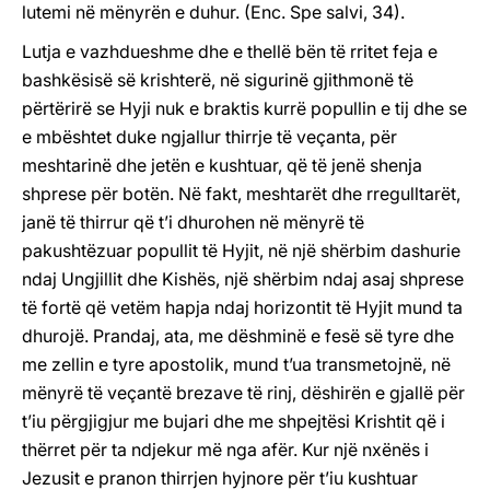
lutemi në mënyrën e duhur. (Enc. Spe salvi, 34).
Lutja e vazhdueshme dhe e thellë bën të rritet feja e
bashkësisë së krishterë, në sigurinë gjithmonë të
përtërirë se Hyji nuk e braktis kurrë popullin e tij dhe se
e mbështet duke ngjallur thirrje të veçanta, për
meshtarinë dhe jetën e kushtuar, që të jenë shenja
shprese për botën. Në fakt, meshtarët dhe rregulltarët,
janë të thirrur që t’i dhurohen në mënyrë të
pakushtëzuar popullit të Hyjit, në një shërbim dashurie
ndaj Ungjillit dhe Kishës, një shërbim ndaj asaj shprese
të fortë që vetëm hapja ndaj horizontit të Hyjit mund ta
dhurojë. Prandaj, ata, me dëshminë e fesë së tyre dhe
me zellin e tyre apostolik, mund t’ua transmetojnë, në
mënyrë të veçantë brezave të rinj, dëshirën e gjallë për
t’iu përgjigjur me bujari dhe me shpejtësi Krishtit që i
thërret për ta ndjekur më nga afër. Kur një nxënës i
Jezusit e pranon thirrjen hyjnore për t’iu kushtuar