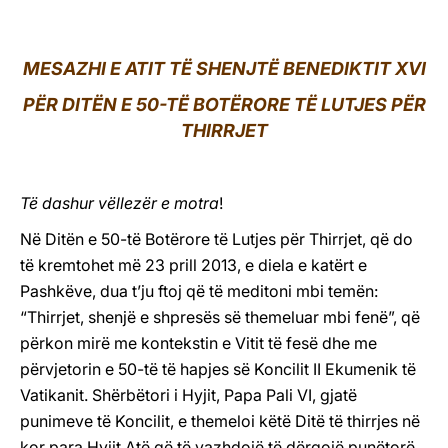
LATINE
MESAZHI E ATIT TË SHENJTË BENEDIKTIT XVI
PËR DITËN E 50-TË BOTËRORE TË LUTJES PËR
THIRRJET
Të dashur vëllezër e motra
!
Në Ditën e 50-të Botërore të Lutjes për Thirrjet, që do
të kremtohet më 23 prill 2013, e diela e katërt e
Pashkëve, dua t’ju ftoj që të meditoni mbi temën:
“Thirrjet, shenjë e shpresës së themeluar mbi fenë”, që
përkon mirë me kontekstin e Vitit të fesë dhe me
përvjetorin e 50-të të hapjes së Koncilit II Ekumenik të
Vatikanit. Shërbëtori i Hyjit, Papa Pali VI, gjatë
punimeve të Koncilit, e themeloi këtë Ditë të thirrjes në
kor para Hyjit Atë që të vazhdojë të dërgojë punëtorë