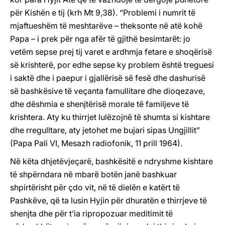
për Kishën e tij (krh Mt 9,38). “Problemi i numrit të
mjaftueshëm të meshtarëve – theksonte në atë kohë
Papa – i prek për nga afër të gjithë besimtarët: jo
vetëm sepse prej tij varet e ardhmja fetare e shoqërisë
së krishterë, por edhe sepse ky problem është treguesi
i saktë dhe i paepur i gjallërisë së fesë dhe dashurisë
së bashkësive të veçanta famullitare dhe dioqezave,
dhe dëshmia e shenjtërisë morale të familjeve të
krishtera. Aty ku thirrjet lulëzojnë të shumta si kishtare
dhe rregulltare, aty jetohet me bujari sipas Ungjillit”
(Papa Pali VI, Mesazh radiofonik, 11 prill 1964).
Në këta dhjetëvjeçarë, bashkësitë e ndryshme kishtare
të shpërndara në mbarë botën janë bashkuar
shpirtërisht për çdo vit, në të dielën e katërt të
Pashkëve, që ta lusin Hyjin për dhuratën e thirrjeve të
shenjta dhe për t’ia ripropozuar meditimit të