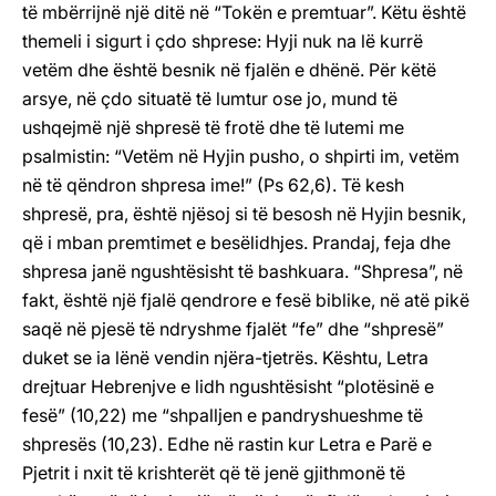
të mbërrijnë një ditë në “Tokën e premtuar”. Këtu është
themeli i sigurt i çdo shprese: Hyji nuk na lë kurrë
vetëm dhe është besnik në fjalën e dhënë. Për këtë
arsye, në çdo situatë të lumtur ose jo, mund të
ushqejmë një shpresë të frotë dhe të lutemi me
psalmistin: “Vetëm në Hyjin pusho, o shpirti im, vetëm
në të qëndron shpresa ime!” (Ps 62,6). Të kesh
shpresë, pra, është njësoj si të besosh në Hyjin besnik,
që i mban premtimet e besëlidhjes. Prandaj, feja dhe
shpresa janë ngushtësisht të bashkuara. “Shpresa”, në
fakt, është një fjalë qendrore e fesë biblike, në atë pikë
saqë në pjesë të ndryshme fjalët “fe” dhe “shpresë”
duket se ia lënë vendin njëra-tjetrës. Kështu, Letra
drejtuar Hebrenjve e lidh ngushtësisht “plotësinë e
fesë” (10,22) me “shpalljen e pandryshueshme të
shpresës (10,23). Edhe në rastin kur Letra e Parë e
Pjetrit i nxit të krishterët që të jenë gjithmonë të