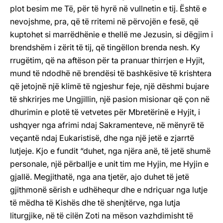
plot besim me Të, për të hyrë në vullnetin e tij. Është e
nevojshme, pra, që të rritemi në përvojën e fesë, që
kuptohet si marrëdhënie e thellë me Jezusin, si dëgjim i
brendshëm i zërit të tij, që tingëllon brenda nesh. Ky
rrugëtim, që na aftëson për ta pranuar thirrjen e Hyjit,
mund të ndodhë në brendësi të bashkësive të krishtera
që jetojnë një klimë të ngjeshur feje, një dëshmi bujare
të shkrirjes me Ungjillin, një pasion misionar që çon në
dhurimin e plotë të vetvetes për Mbretërinë e Hyjit, i
ushqyer nga afrimi ndaj Sakramenteve, në mënyrë të
veçantë ndaj Eukaristisë, dhe nga një jetë e zjarrtë
lutjeje. Kjo e fundit “duhet, nga njëra anë, të jetë shumë
personale, një përballje e unit tim me Hyjin, me Hyjin e
gjallë. Megjithatë, nga ana tjetër, ajo duhet të jetë
gjithmonë sërish e udhëhequr dhe e ndriçuar nga lutje
të mëdha të Kishës dhe të shenjtërve, nga lutja
liturgjike, në të cilën Zoti na mëson vazhdimisht të