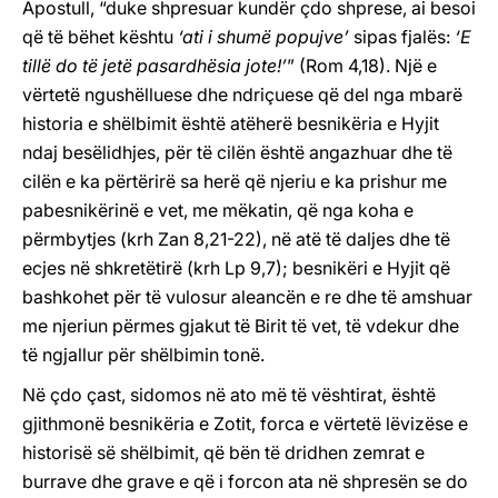
Apostull, “duke shpresuar kundër çdo shprese, ai besoi
që të bëhet kështu
‘ati i shumë popujve’
sipas fjalës:
‘E
tillë do të jetë pasardhësia jote!’
” (Rom 4,18). Një e
vërtetë ngushëlluese dhe ndriçuese që del nga mbarë
historia e shëlbimit është atëherë besnikëria e Hyjit
ndaj besëlidhjes, për të cilën është angazhuar dhe të
cilën e ka përtërirë sa herë që njeriu e ka prishur me
pabesnikërinë e vet, me mëkatin, që nga koha e
përmbytjes (krh Zan 8,21-22), në atë të daljes dhe të
ecjes në shkretëtirë (krh Lp 9,7); besnikëri e Hyjit që
bashkohet për të vulosur aleancën e re dhe të amshuar
me njeriun përmes gjakut të Birit të vet, të vdekur dhe
të ngjallur për shëlbimin tonë.
Në çdo çast, sidomos në ato më të vështirat, është
gjithmonë besnikëria e Zotit, forca e vërtetë lëvizëse e
historisë së shëlbimit, që bën të dridhen zemrat e
burrave dhe grave e që i forcon ata në shpresën se do