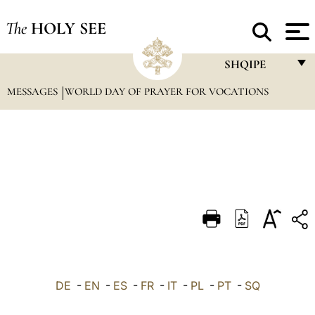
The
HOLY SEE
SHQIPE
MESSAGES
WORLD DAY OF PRAYER FOR VOCATIONS
FRANÇAIS
ENGLISH
ITALIANO
PORTUGUÊS
ESPAÑOL
DEUTSCH
POLSKI
العربيّة
DE
-
EN
-
ES
-
FR
-
IT
-
PL
-
PT
-
SQ
中文