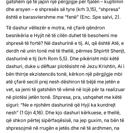
gatshëm që të japin një përgjigje për fjalën – kuptimin
dhe arsyen – e shpresës së tyre (krh 3,15), “shpresa”
është e barasvlershme me “fenë” (Enc. Spe salvi, 2).
Të dashur vëllezër e motra, në çfarë qëndron
besnikëria e Hyjit në të cilën duhet të besohemi me
shpresë të fortë? Në dashurinë e tij. Ai, që është Atë, e
derdh në unin tonë më të thellë, përmes Shpirtit Shenjt,
dashurinë e tij (krh Rom 5,5). Dhe pikërisht mbi këtë
dashuri, duke u dëftuar plotësisht në Jezu Krishtin, Ai i
bën thirrje ekzistencës tonë, kërkon një përgjigje mbi
atë çfarë secili prej nesh dëshiron të bëjë me jetën e
vet, sa jemi të gatshëm të vëmë në lojë për ta realizuar
në plotësi jetën tonë. Shpresa, pra, ushqehet me këtë
siguri: “Ne e njohëm dashurinë që Hyji ka kundrejt
nesh” (1 Gjn 4,16). Dhe kjo dashuri kërkuese, e thellë,
që shkon përtej sipërfaqësisë, na jep guxim, na bën të
shpresojmë në rrugën e jetës dhe në të ardhmen, na