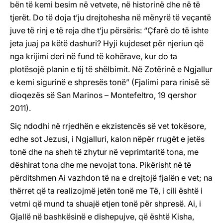
bën të kemi besim në vetvete, në historinë dhe në të
tjerët. Do të doja t’ju drejtohesha në mënyrë të veçantë
juve të rinj e të reja dhe t’ju përsëris: “Çfarë do të ishte
jeta juaj pa këtë dashuri? Hyji kujdeset për njeriun që
nga krijimi deri në fund të kohërave, kur do ta
plotësojë planin e tij të shëlbimit. Në Zotërinë e Ngjallur
e kemi sigurinë e shpresës tonë” (Fjalimi para rinisë së
dioqezës së San Marinos – Montefeltro, 19 qershor
2011).
Siç ndodhi në rrjedhën e ekzistencës së vet tokësore,
edhe sot Jezusi, i Ngjalluri, kalon nëpër rrugët e jetës
tonë dhe na sheh të zhytur në veprimtaritë tona, me
dëshirat tona dhe me nevojat tona. Pikërisht në të
përditshmen Ai vazhdon të na e drejtojë fjalën e vet; na
thërret që ta realizojmë jetën tonë me Të, i cili është i
vetmi që mund ta shuajë etjen tonë për shpresë. Ai, i
Gjallë në bashkësinë e dishepujve, që është Kisha,