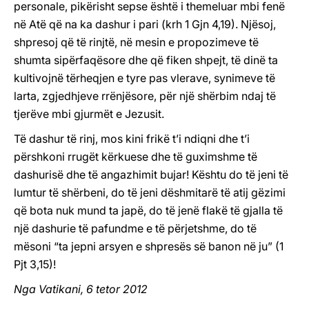
personale, pikërisht sepse është i themeluar mbi fenë
në Atë që na ka dashur i pari (krh 1 Gjn 4,19). Njësoj,
shpresoj që të rinjtë, në mesin e propozimeve të
shumta sipërfaqësore dhe që fiken shpejt, të dinë ta
kultivojnë tërheqjen e tyre pas vlerave, synimeve të
larta, zgjedhjeve rrënjësore, për një shërbim ndaj të
tjerëve mbi gjurmët e Jezusit.
Të dashur të rinj, mos kini frikë t’i ndiqni dhe t’i
përshkoni rrugët kërkuese dhe të guximshme të
dashurisë dhe të angazhimit bujar! Kështu do të jeni të
lumtur të shërbeni, do të jeni dëshmitarë të atij gëzimi
që bota nuk mund ta japë, do të jenë flakë të gjalla të
një dashurie të pafundme e të përjetshme, do të
mësoni “ta jepni arsyen e shpresës së banon në ju” (1
Pjt 3,15)!
Nga Vatikani, 6 tetor 2012