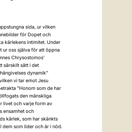
ppstungna sida, ur vilken
nnebilder för Dopet och
ka kärlekens intimitet. Under
ur oss själva för att öppna
hannes Chrysostomos’
särskilt sätt i det
ns hängivelses dynamik”
 vilken vi tar emot Jesu
t betrakta ”Honom som de har
tillfogats den mänskliga
r livet och varje form av
rs ensamhet och
uds kärlek, som har skänkts
ill dem som lider och är i nöd.