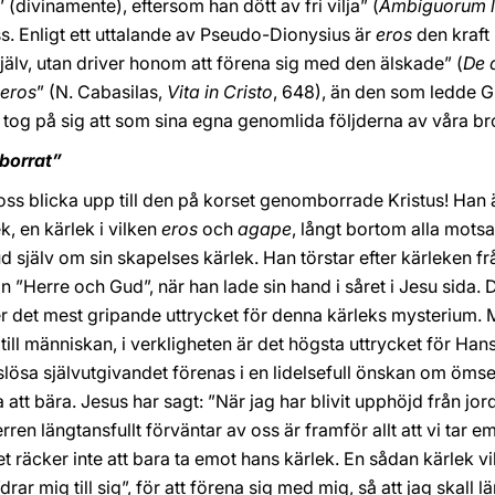
 (divinamente), eftersom han dött av fri vilja” (
Ambiguorum l
s. Enligt ett uttalande av Pseudo-Dionysius är
eros
den kraft 
 själv, utan driver honom att förena sig med den älskade” (
De 
eros
” (N. Cabasilas,
Vita in Cristo
, 648), än den som ledde G
 tog på sig att som sina egna genomlida följderna av våra br
borrat”
 oss blicka upp till den på korset genomborrade Kristus! Ha
, en kärlek i vilken
eros
och
agape
, långt bortom alla motsa
d själv om sin skapelses kärlek. Han törstar efter kärleken f
 ”Herre och Gud”, när han lade sin hand i såret i Jesu sida. D
er det mest gripande uttrycket för denna kärleks mysterium. 
till människan, i verkligheten är det högsta uttrycket för Han
orslösa självutgivandet förenas i en lidelsefull önskan om öms
att bära. Jesus har sagt: ”När jag har blivit upphöjd från jorde
ren längtansfullt förväntar av oss är framför allt att vi tar e
t räcker inte att bara ta emot hans kärlek. En sådan kärlek vi
”drar mig till sig”, för att förena sig med mig, så att jag skall 