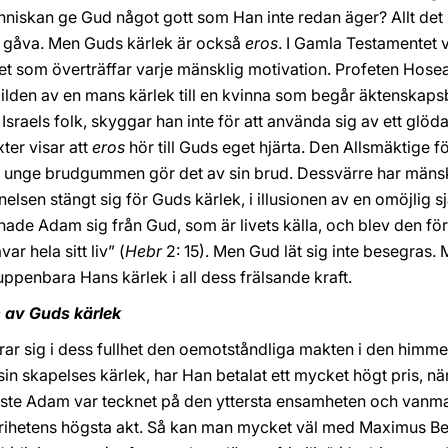
iskan ge Gud något gott som Han inte redan äger? Allt det
 gåva. Men Guds kärlek är också
eros
. I Gamla Testamentet 
lket som överträffar varje mänsklig motivation. Profeten Hos
 bilden av en mans kärlek till en kvinna som begår äktenskapsbr
l Israels folk, skyggar han inte för att använda sig av ett gl
xter visar att
eros
hör till Guds eget hjärta. Den Allsmäktige för
n unge brudgummen gör det av sin brud. Dessvärre har mänsk
elsen stängt sig för Guds kärlek, i illusionen av en omöjlig sjä
ägsnade Adam sig från Gud, som är livets källa, och blev den 
ar hela sitt liv” (
Hebr
2: 15). Men Gud lät sig inte besegras. 
ppenbara Hans kärlek i all dess frälsande kraft.
n av Guds kärlek
rar sig i dess fullhet den oemotståndliga makten i den him
a sin skapelses kärlek, har Han betalat ett mycket högt pris, 
rste Adam var tecknet på den yttersta ensamheten och vanm
frihetens högsta akt. Så kan man mycket väl med Maximus Be