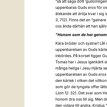
”så att säga dött ’gudomligen’
uppenbaras Guds
eros
för os
älskande att dröja kvar i sig
3, 712). Finns det en ”galnare
oss ända därhän att han själv
”Honom som de har genom
Kära bröder och systrar! Låt
uppenbarelsen av Guds kärlek
inbördes. På korset tigger Gu
Tomas har i Jesus igenkänt sin
många heliga i Jesu Hjärta s
uppenbarelsen av Guds
eros
den kärlek i vilken det villk
som gör de tyngsta offer lätta 
(
Joh
12: 32). Det svar som Her
honom dra oss till sig. Men de
den vidare till andra. Kristus 