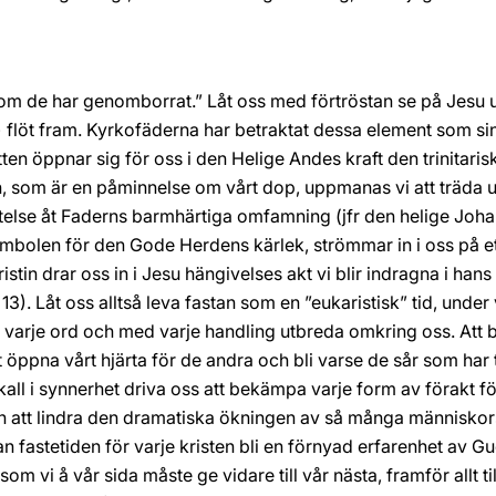
som de har genomborrat.” Låt oss med förtröstan se på Jesu u
 flöt fram. Kyrkofäderna har betraktat dessa element som si
en öppnar sig för oss i den Helige Andes kraft den trinitaris
 som är en påminnelse om vårt dop, uppmanas vi att träda ut 
låtelse åt Faderns barmhärtiga omfamning (jfr den helige Jo
symbolen för den Gode Herdens kärlek, strömmar in i oss på ett 
istin drar oss in i Jesu hängivelses akt vi blir indragna i ha
, 13). Låt oss alltså leva fastan som en ”eukaristisk” tid, under
ed varje ord och med varje handling utbreda omkring oss. At
öppna vårt hjärta för de andra och bli varse de sår som har 
all i synnerhet driva oss att bekämpa varje form av förakt fö
ch att lindra den dramatiska ökningen av så många människo
an fastetiden för varje kristen bli en förnyad erfarenhet av G
som vi å vår sida måste ge vidare till vår nästa, framför allt t