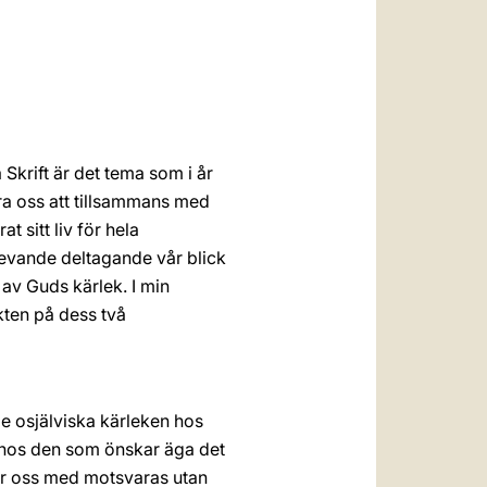
العربيّة
中文
LATINE
 Skrift är det tema som i år
ära oss att tillsammans med
 sitt liv för hela
levande deltagande vår blick
 av Guds kärlek. I min
kten på dess två
e osjälviska kärleken hos
hos den som önskar äga det
er oss med motsvaras utan