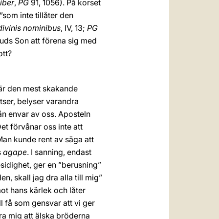
iber
,
PG
91, 1056). På korset
”som inte tillåter den
divinis nominibus
, IV, 13;
PG
uds Son att förena sig med
ott?
n är den mest skakande
tser, belyser varandra
rån envar av oss. Aposteln
et förvånar oss inte att
Man kunde rent av säga att
s
agape
. I sanning, endast
esidighet, ger en ”berusning”
n, skall jag dra alla till mig”
mot hans kärlek och låter
ll få som gensvar att vi ger
lära mig att älska bröderna