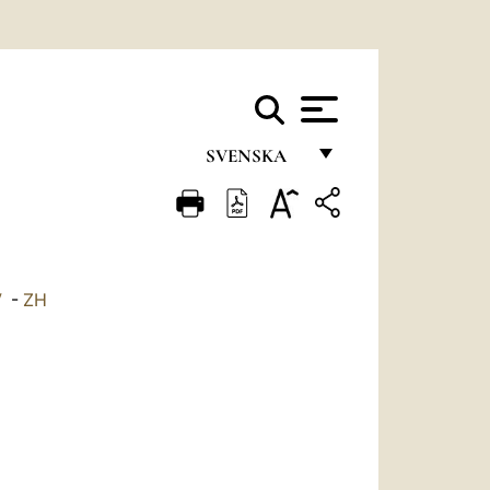
SVENSKA
FRANÇAIS
ENGLISH
ITALIANO
V
-
ZH
PORTUGUÊS
ESPAÑOL
DEUTSCH
POLSKI