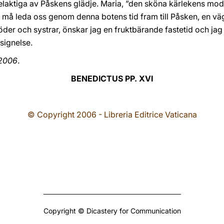
i delaktiga av Påskens glädje. Maria, ”den sköna kärlekens mo
]), må leda oss genom denna botens tid fram till Påsken, en vä
röder och systrar, önskar jag en fruktbärande fastetid och jag
signelse.
 2006
.
BENEDICTUS PP. XVI
© Copyright 2006 - Libreria Editrice Vaticana
Copyright © Dicastery for Communication