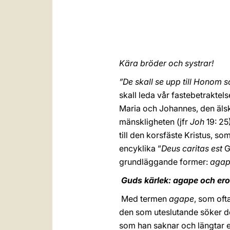
Kära bröder och systrar!
”De skall se upp till Honom
skall leda vår fastebetraktel
Maria och Johannes, den älsk
mänskligheten (jfr
Joh
19: 25
till den korsfäste Kristus, s
encyklika ”
Deus caritas est
G
grundläggande former:
aga
Guds kärlek: agape och er
Med termen
agape
, som oft
den som uteslutande söker d
som han saknar och längtar 