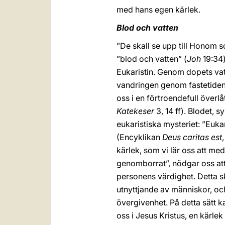
med hans egen kärlek.
Blod och vatten
”De skall se upp till Honom 
”blod och vatten” (
Joh
19:34)
Eukaristin. Genom dopets vatt
vandringen genom fastetiden,
oss i en förtroendefull över
Katekeser
3, 14 ff). Blodet, 
eukaristiska mysteriet: ”Eukar
(Encyklikan
Deus caritas est
kärlek, som vi lär oss att m
genomborrat”, nödgar oss att 
personens värdighet. Detta sk
utnyttjande av människor, o
övergivenhet. På detta sätt k
oss i Jesus Kristus, en kärlek 