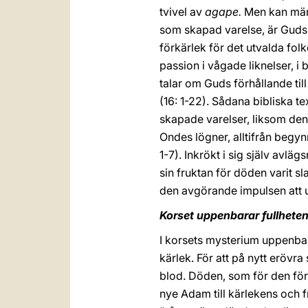
tvivel av
agape.
Men kan männ
som skapad varelse, är Guds
förkärlek för det utvalda fo
passion i vågade liknelser, i
talar om Guds förhållande til
(16: 1-22). Sådana bibliska te
skapade varelser, liksom de
Ondes lögner, alltifrån begynn
1-7). Inkrökt i sig själv avl
sin fruktan för döden varit slav
den avgörande impulsen att u
Korset uppenbarar fullhete
I korsets mysterium uppenba
kärlek. För att på nytt erövr
blod. Döden, som för den fö
nye Adam till kärlekens och 