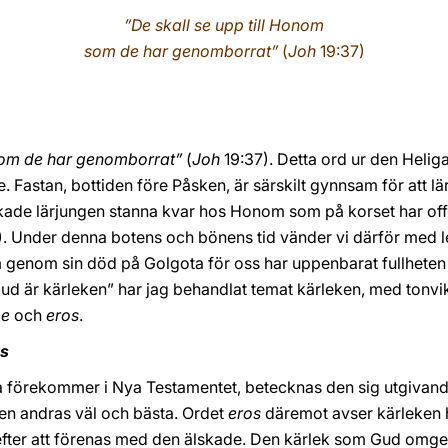
”De skall se upp till Honom
som de har genomborrat”
(
Joh
19:37)
 som de har genomborrat”
(
Joh
19:37).
Detta ord ur den Heliga
se. Fastan, bottiden före Påsken, är särskilt gynnsam för att l
ade lärjungen stanna kvar hos Honom som på korset har offrat
). Under denna botens och bönens tid vänder vi därför med 
om genom sin död på Golgota för oss har uppenbarat fullheten
ud är kärleken” har jag behandlat temat kärleken, med tonvi
pe
och
eros
.
os
a förekommer i Nya Testamentet, betecknas den sig utgivand
en andras väl och bästa. Ordet
eros
däremot avser kärleken 
efter att förenas med den älskade. Den kärlek som Gud omg