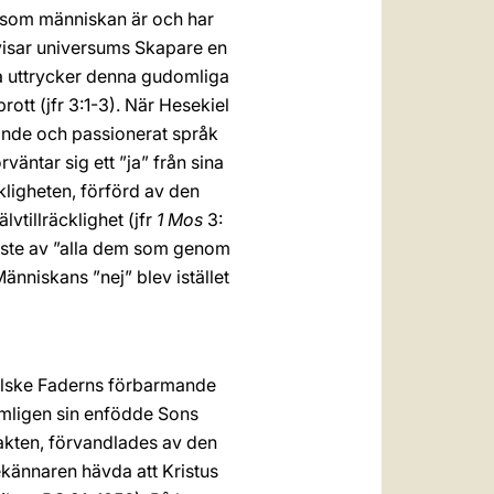
 som människan är och har
visar universums Skapare en
ea uttrycker denna gudomliga
ott (jfr 3:1-3). När Hesekiel
ödande och passionerat språk
väntar sig ett ”ja” från sina
ligheten, förförd av den
lvtillräcklighet (jfr
1 Mos
3:
förste av ”alla dem som genom
Människans ”nej” blev istället
melske Faderns förbarmande
nämligen sin enfödde Sons
akten, förvandlades av den
kännaren hävda att Kristus