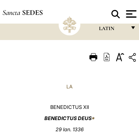
Sancta
SEDES
LATIN
FRANÇAIS
ENGLISH
ITALIANO
PORTUGUÊS
LA
ESPAÑOL
DEUTSCH
BENEDICTUS XII
POLSKI
BENEDICTUS DEUS
*
العربيّة
29 Ian. 1336
中文