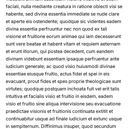
faciali, nulla mediante creatura in ratione obiecti visi se
habente, sed divina essentia immediate se nude clare
et aperte eis ostendente; quodque sic videntes eadem
divina essentia perfruuntur nec non quod ex tali
visione et fruitione eorum animae qui iam decesserunt
sunt vere beatae et habent vitam et requiem aeternam
et erunt illorum, qui postea decedent, cum eandem
divinam videbunt essentiam ipsaque perfruentur ante
iudicium generale; ac quod visio huiusmodi divinae
essentiae eiusque fruitio, actus fidei et spei in eis
evacuant, prout fides et spes proprie theologicae sunt
virtutes; quodque postquam inchoata fuit vel erit talis
intuitiva et facialis visio et fruitio in eisdem, eadem
visio et fruitio sine aliqua intervisione seu evacuatione
praedictae visionis et fruitionis continuata extitit et
continuabitur usque ad finale iudicium et extunc usque
in sempiternum. Diffinimus insuper, quod secundum