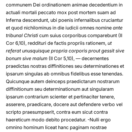
communem Dei ordinationem animae decedentium in
actuali mortali peccato mox post mortem suam ad
Inferna descendunt, ubi poenis infernalibus cruciantur
et quod nichilominus in die iudicii omnes nomine
ante
tribunal Christi
cum suius corporibus comparebunt (II
Cor 6,10), reddituri de factis propriis rationem,
ut
referat unusquisque propria corporis prout gessit sive
bonum sive malum
(II Cor 5,10), — decernentes
praedictas nostras diffinitiones seu determinationes et
ipsarum singulas ab omnibus fidelibus esse tenendas.
Quicunque autem deinceps praedictarum nostrarum
diffinitionum seu determinationum aut singularam
ipsarum contrarium scienter et pertinaciter tenere,
asserere, praedicare, docere aut defendere verbo vel
scripto praesumpserit, contra eum sicut contra
haereticum modo debito procedatur. -Nulli ergo
omnino hominum liceat hanc paginam nostrae