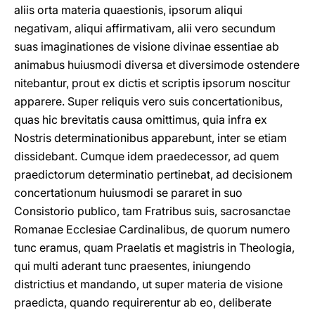
aliis orta materia quaestionis, ipsorum aliqui
negativam, aliqui affirmativam, alii vero secundum
suas imaginationes de visione divinae essentiae ab
animabus huiusmodi diversa et diversimode ostendere
nitebantur, prout ex dictis et scriptis ipsorum noscitur
apparere. Super reliquis vero suis concertationibus,
quas hic brevitatis causa omittimus, quia infra ex
Nostris determinationibus apparebunt, inter se etiam
dissidebant. Cumque idem praedecessor, ad quem
praedictorum determinatio pertinebat, ad decisionem
concertationum huiusmodi se pararet in suo
Consistorio publico, tam Fratribus suis, sacrosanctae
Romanae Ecclesiae Cardinalibus, de quorum numero
tunc eramus, quam Praelatis et magistris in Theologia,
qui multi aderant tunc praesentes, iniungendo
districtius et mandando, ut super materia de visione
praedicta, quando requirerentur ab eo, deliberate