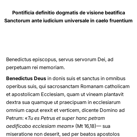
LATINE
Pontificia definitio dogmatis de visione beatifica
Sanctorum ante iudicium universale in caelo fruentium
Benedictus episcopus, servus servorum Dei, ad
perpetuam rei memoriam.
Benedictus Deus
in donis suis et sanctus in omnibus
operibus suis, qui sacrosanctam Romanam catholicam
et apostolicam Ecclesiam, quam ut vineam plantavit
dextra sua quamque ut praecipuam in ecclesiarum
omnium caput erexit et verticem, dicente Domino ad
Petrum: «
Tu es Petrus et super hanc petram
aedificabo ecclesiam meam»
(Mt 16,18)— sua
miseratione non deserit, sed per beatos apostolos