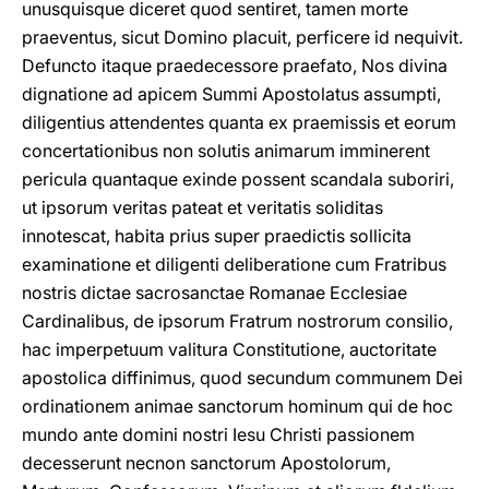
unusquisque diceret quod sentiret, tamen morte
praeventus, sicut Domino placuit, perficere id nequivit.
Defuncto itaque praedecessore praefato, Nos divina
dignatione ad apicem Summi Apostolatus assumpti,
diligentius attendentes quanta ex praemissis et eorum
concertationibus non solutis animarum imminerent
pericula quantaque exinde possent scandala suboriri,
ut ipsorum veritas pateat et veritatis soliditas
innotescat, habita prius super praedictis sollicita
examinatione et diligenti deliberatione cum Fratribus
nostris dictae sacrosanctae Romanae Ecclesiae
Cardinalibus, de ipsorum Fratrum nostrorum consilio,
hac imperpetuum valitura Constitutione, auctoritate
apostolica diffinimus, quod secundum communem Dei
ordinationem animae sanctorum hominum qui de hoc
mundo ante domini nostri Iesu Christi passionem
decesserunt necnon sanctorum Apostolorum,