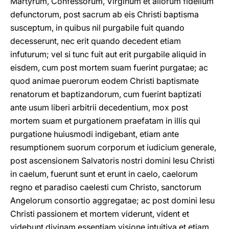
Martyrum, Confessorum, Virginum et aliorum fldelium
defunctorum, post sacrum ab eis Christi baptisma
susceptum, in quibus nil purgabile fuit quando
decesserunt, nec erit quando decedent etiam
infuturum; vel si tunc fuit aut erit purgabile aliquid in
eisdem, cum post mortem suam fuerint purgatae; ac
quod animae puerorum eodem Christi baptismate
renatorum et baptizandorum, cum fuerint baptizati
ante usum liberi arbitrii decedentium, mox post
mortem suam et purgationem praefatam in illis qui
purgatione huiusmodi indigebant, etiam ante
resumptionem suorum corporum et iudicium generale,
post ascensionem Salvatoris nostri domini Iesu Christi
in caelum, fuerunt sunt et erunt in caelo, caelorum
regno et paradiso caelesti cum Christo, sanctorum
Angelorum consortio aggregatae; ac post domini Iesu
Christi passionem et mortem viderunt, vident et
videbunt divinam essentiam visione intuitiva et etiam