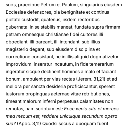
suos, praecipue Petrum et Paulum, singularius eiusdem
Ecclesiae defensores, pia benignitate et continua
pietate custodit, quatenus, iisdem rectoribus
gubernata, in se stabilis maneat, fundata supra firmam
petram omnesque christianae fidei cultores illi
oboediant, illi pareant, illi intendant, sub illius
magisterio degant, sub eiusdem disciplina et
correctione consistant, ne in illis aliquid dogmatizetur
improvidum, inseratur incautum, in fide temerarium
ingeratur sicque declinent homines a malo et faciant
bonum, ambulent per vias rectas (Jerem. 31,21) et ad
meliora per sancta desideria proficiscantur, sperent
iustorum propinquas aeternae vitae retributiones,
timeant malorum inferni perpetuas calamitates non
remotas, nam scriptum est:
Ecce venio cito et merces
mea mecum est, reddere unicuique secundum opera
sua?
(Apoc. 3,11) Quodsi secus a quoquam fuerit