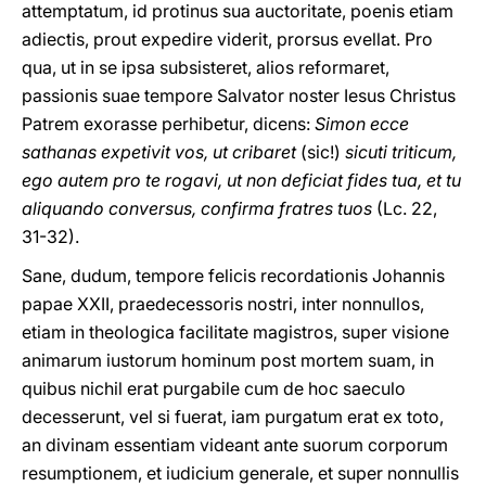
attemptatum, id protinus sua auctoritate, poenis etiam
adiectis, prout expedire viderit, prorsus evellat. Pro
qua, ut in se ipsa subsisteret, alios reformaret,
passionis suae tempore Salvator noster Iesus Christus
Patrem exorasse perhibetur, dicens:
Simon ecce
sathanas expetivit vos, ut cribaret
(sic!)
sicuti triticum,
ego autem pro te rogavi, ut non deficiat fides tua, et tu
aliquando conversus, confirma fratres tuos
(Lc. 22,
31-32).
Sane, dudum, tempore felicis recordationis Johannis
papae XXII, praedecessoris nostri, inter nonnullos,
etiam in theologica facilitate magistros, super visione
animarum iustorum hominum post mortem suam, in
quibus nichil erat purgabile cum de hoc saeculo
decesserunt, vel si fuerat, iam purgatum erat ex toto,
an divinam essentiam videant ante suorum corporum
resumptionem, et iudicium generale, et super nonnullis