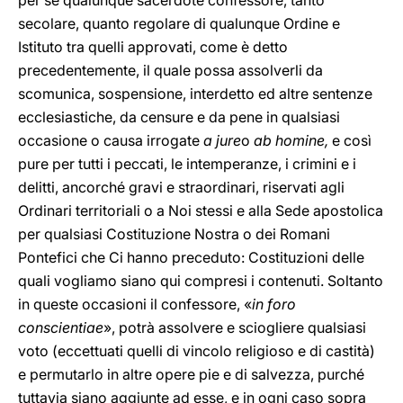
per sé qualunque sacerdote confessore, tanto
secolare, quanto regolare di qualunque Ordine e
Istituto tra quelli approvati, come è detto
precedentemente, il quale possa assolverli da
scomunica, sospensione, interdetto ed altre sentenze
ecclesiastiche, da censure e da pene in qualsiasi
occasione o causa irrogate
a jure
o
ab homine,
e così
pure per tutti i peccati, le intemperanze, i crimini e i
delitti, ancorché gravi e straordinari, riservati agli
Ordinari territoriali o a Noi stessi e alla Sede apostolica
per qualsiasi Costituzione Nostra o dei Romani
Pontefici che Ci hanno preceduto: Costituzioni delle
quali vogliamo siano qui compresi i contenuti. Soltanto
in queste occasioni il confessore, «
in foro
conscientiae
»,
potrà assolvere e sciogliere qualsiasi
voto (eccettuati quelli di vincolo religioso e di castità)
e permutarlo in altre opere pie e di salvezza, purché
tuttavia siano aggiunte ad esse, e in ogni caso sopra