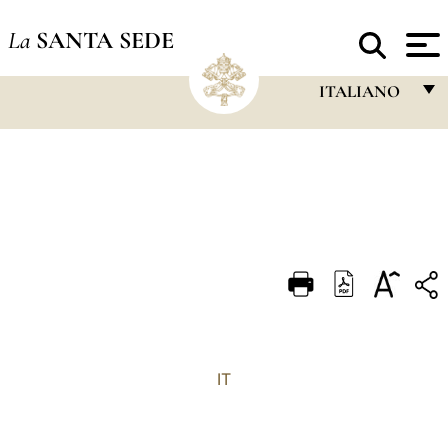
La
SANTA SEDE
ITALIANO
FRANÇAIS
ENGLISH
ITALIANO
PORTUGUÊS
ESPAÑOL
DEUTSCH
POLSKI
IT
العربيّة
中文