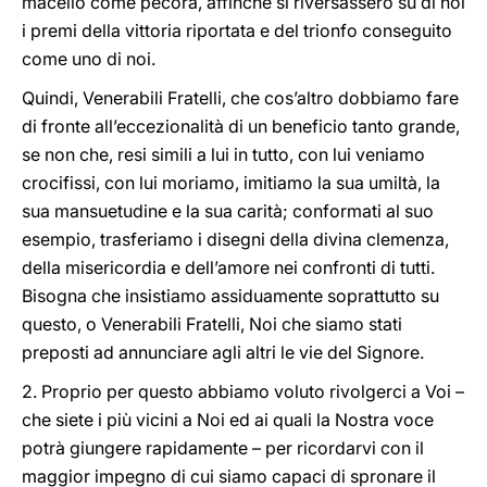
macello come pecora, affinché si riversassero su di noi
i premi della vittoria riportata e del trionfo conseguito
come uno di noi.
Quindi, Venerabili Fratelli, che cos’altro dobbiamo fare
di fronte all’eccezionalità di un beneficio tanto grande,
se non che, resi simili a lui in tutto, con lui veniamo
crocifissi, con lui moriamo, imitiamo la sua umiltà, la
sua mansuetudine e la sua carità; conformati al suo
esempio, trasferiamo i disegni della divina clemenza,
della misericordia e dell’amore nei confronti di tutti.
Bisogna che insistiamo assiduamente soprattutto su
questo, o Venerabili Fratelli, Noi che siamo stati
preposti ad annunciare agli altri le vie del Signore.
2. Proprio per questo abbiamo voluto rivolgerci a Voi –
che siete i più vicini a Noi ed ai quali la Nostra voce
potrà giungere rapidamente – per ricordarvi con il
maggior impegno di cui siamo capaci di spronare il