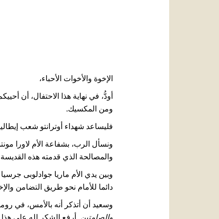
الإخوة والأخوات الأحباء،
أودُّ، في نهاية هذا الاحتفال، أن أحي
ومن المكسيك.
فليساعد شهداء أوترانتو شعب إيطاليا 
ونسأل الرب، بشفاعة الأم لاورا مونتو
والمصالحة الذي قدمته هذه القديسة ال
وبين يدي الأم ماريا جوادلوبى جرسيا 
دائما للأمام نحو طريق التضامن وال
وسعيد أن أتذكر أنه بالأمس، في روم
والصامتين
. أرفع الشكر لله على هذا