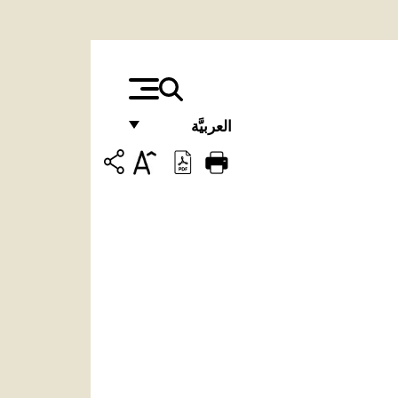
العربيَّة
FRANÇAIS
ENGLISH
ITALIANO
PORTUGUÊS
ESPAÑOL
DEUTSCH
POLSKI