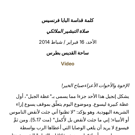
LATINE
كلمة قداسة البابا فرنسيس
صلاة التبشير الملائكي
الأحد، 16 فبراير / شباط 2014
ساحة القديس بطرس
Video
الإخوة والأخوات الأعزاءصباح الخير!
يشكل إنجيل هذا الأحد جزءا مما يسمى بـ"عظة الجبل"، أول
عظة كبيرة ليسوع. وموضوع اليوم يتعلّق بموقف يسوع إزاء
الشريعة اليهودية. وهو يؤكد: "لا تظنوا أني جئت لأنقض الناموس
أو الأنبياء؛ إني ما جئت لأنقض بل لأُكمل" (مت 5،17). ومن ثمَّ
فيسوع لا يريد أن يلغي الوصايا التي أعطاها الرب بواسطة