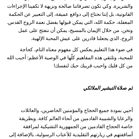
والشريرة. وكي تكون تصرفاتنا صالحة ونزيهة لا تكفينا الإجراءات
القانونية، بل إننا نحتاج إلى دوافع عميقة، إلى التعبير عن الحكمة
المغفلة، حكمة الله، التي يمكن قبولها بفضل نعمة الروح القدس.
ونحن، من خلال الإيمان بالمسيح، يمكن أن ننفتح على عمل
الروح، الذي يجعلنا قادرين على عيش المحبة الإلهية.
في ضوء هذا التعليم يعكس كل مفهوم معناه التام، كحاجة
للمحبة، وتلتقي هذه المفاهيم كلّها في الوصية الأعظم: أحبب الله
من كل قلبك واحبب قريبك حبك لنفسك!
ثم صلاة
التبشير الملائكي
أحيي بمودة جميع الحجاج والمؤمنين الحاضرين، والعائلات
والرعايا والشبيبة القادمين من أنحاء العالم كافة. وبطريقة
خاصة الحجاج القادمين من الجمهورية التشيكية لمرافقة
أساقفتهم في زيارتهم التقليدية للأعتاب الرسولية، بالإضافة إلى