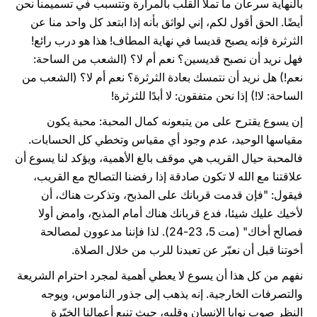
بالنهاية سرعان ما تملأ القلب بالمرارة وتتسبب في تسميمنا نحن
أيضًا. الحق أقول لكم، إني لواثق بأنه إذا ابتعد كل واحد منا عن
الثرثرة فإنه يصبح قديسا في نهاية المطاف! هذا هو درب رائع!
فهل نريد أن نصبح قديسين؟ نعم أم لا؟ (الشعب من الساحة:
نعم!) هل نريد أن نتمسك بعادة الثرثرة؟ نعم أم لا؟ (الشعب من
الساحة: لا!) إذا نحن متفقون: لا أبدًا للثرثرة!
إن يسوع يقترح على من يتبعونه كمال المحبة: محبة يكون
مقياسها الوحيد، عدم وجود أي مقياس وتخطي كل الحسابات.
فالمحبة حيال القريب هي موقف بالغ الأهمية، ويؤكد لنا يسوع أن
علاقتنا مع الله لا تكون صادقة إذا رفضنا التصالح مع القريب،
فيقول: "فإن قدمت قربانك على المذبح، وتذكرت هناك، أن
لأخيك عليك شيئا، فدع قربانك هناك أمام المذبح، وامض أولا
فصالح أخاك" (مت 5، 23-24). لذا فإننا مدعوون لمصالحة
أخوتنا قبل أن نعبّر عن تعبدنا للرب من خلال الصلاة.
نفهم من كل هذا أن يسوع لا يعطي أهمية لمجرد احترام الشريعة
والتصرفات الخارجية. إنه يذهب إلى جذور الناموس، ويوجه
النظر صوب نوايا الإنسان وقلبه، حيث تنبع أعمالنا الخيّرة