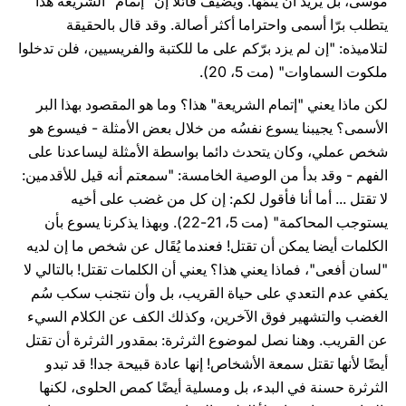
موسى، بل يريد أن يُتمّها. ويضيف قائلا إن "إتمام" الشريعة هذا
يتطلب برّا أسمى واحتراما أكثر أصالة. وقد قال بالحقيقة
لتلاميذه: "إن لم يزد برّكم على ما للكتبة والفريسيين، فلن تدخلوا
ملكوت السماوات" (مت 5، 20).
لكن ماذا يعني "إتمام الشريعة" هذا؟ وما هو المقصود بهذا البر
الأسمى؟ يجيبنا يسوع نفسُه من خلال بعض الأمثلة - فيسوع هو
شخص عملي، وكان يتحدث دائما بواسطة الأمثلة ليساعدنا على
الفهم - وقد بدأ من الوصية الخامسة: "سمعتم أنه قيل للأقدمين:
لا تقتل ... أما أنا فأقول لكم: إن كل من غضب على أخيه
يستوجب المحاكمة" (مت 5، 21-22). وبهذا يذكرنا يسوع بأن
الكلمات أيضا يمكن أن تقتل! فعندما يُقَال عن شخص ما إن لديه
"لسان أفعى"، فماذا يعني هذا؟ يعني أن الكلمات تقتل! بالتالي لا
يكفي عدم التعدي على حياة القريب، بل وأن نتجنب سكب سُم
الغضب والتشهير فوق الآخرين، وكذلك الكف عن الكلام السيء
عن القريب. وهنا نصل لموضوع الثرثرة: بمقدور الثرثرة أن تقتل
أيضًا لأنها تقتل سمعة الأشخاص! إنها عادة قبيحة جدا! قد تبدو
الثرثرة حسنة في البدء، بل ومسلية أيضًا كمص الحلوى، لكنها