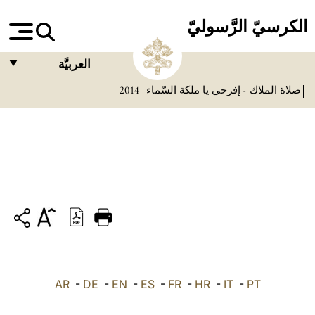
الكرسيّ الرَّسوليّ
العربيَّة
صلاة الملاك - إفرحي يا ملكة السّماء
2014
FRANÇAIS
ENGLISH
ITALIANO
PORTUGUÊS
ESPAÑOL
DEUTSCH
POLSKI
PT
-
IT
-
HR
-
FR
-
ES
-
EN
-
DE
-
العربيّة
AR
中文