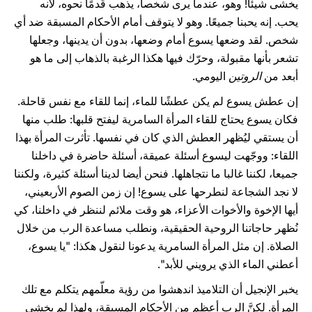
يخشى شيئا! وهو، عندما يرى شخصا، يذهب قُدمًا نحوه، لأنه
يحب. إنه يحبنا جميعًا. وهو لا يتوقف أمام الأحكام المسبقة ضد أي
شخص. لقد وضعها يسوع أمام وضعها، بدون أن يدينها، وجعلها
تشعر بأنها مقبولة، وحرّك فيها هكذا الرغبة بالذهاب إلى ما هو
أبعد من
الروتين
اليومي.
إن عطش يسوع لم يكن عطشًا للماء، إنما للقاء مع نفس قاحلة.
فكان يسوع يحتاج للقاء المرأة السامرية ليفتح قلبها: طلب منها
أن يستقي ليُظهر العطش الذي كان في نفسها. تأثرت المرأة بهذا
اللقاء: ووجّهت ليسوع أسئلة عميقة، أسئلة حاضرة في داخلنا
جميعا، لكننا غالبا ما نتجاهلها. فنحن أيضا لدينا أسئلة كثيرة، ولكننا
لا نجد الشجاعة لنطرحها على يسوع! إن زمن الصوم الأربعيني،
أيها الإخوة والأخوات الأعزاء، هو وقت ملائم لننظر في داخلنا، كي
نُظهر حاجاتنا الروحية الحقيقية، ونطلب مساعدة الرب من خلال
الصلاة. إن مثل المرأة السامرية يدعونا لنقول هكذا: "يا يسوع،
أعطني الماء الذي يرويني للأبد".
يخبر الإنجيل أن التلاميذ اندهشوا من رؤية معلّمهم يتكلم مع تلك
المرأة. لكنَّ الرب أعظم من الأحكام المسبقة، ولهذا لم يخشى