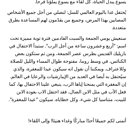
يسوع يبدل الحياة، كل لقاء مع يسوع يملؤنا فرحا.
يُحتفل غدا باليوم العالمي للسل: لنصلي من أجل جميع الأشخاص
المصابين بهذا المرض، وجميع من يقدّمون لهم المساعدة بطرق
متعددة.
سنعيش يومي الجمعة والسبت القادمين فترة توبة مميزة تحت
اسم: "أربع وعشرون ساعة من أجل الرب". ستبدأ الاحتفال في
بازيليك القديس بطرس عصر الجمعة، ومن ثم ستكون بعض
الكنائس، في وسط روما، مفتوحة طوال المساء والليل للصلاة
وللاعتراف. ويمكننا أن نقول انه سيكون عيدا للمغفرة، والذي
سيُحتفل به أيضا في العديد من الإيبارشيات والرعايا في العالم.
إن المغفرة التي يمنحنا إياها الرب، ينبغي علينا الاحتفال بها، كما
فعل الأب في مثل الابن الضال، فقد احتفل الاب بعودة الابن
للبيت، متناسيا كل شيء، وكل خطاياه. سيكون "عيدا للمغفرة".
أتمنى لكم جميعًا أحدًا مباركًا وغداء هنيئا! وإلى اللقاء!