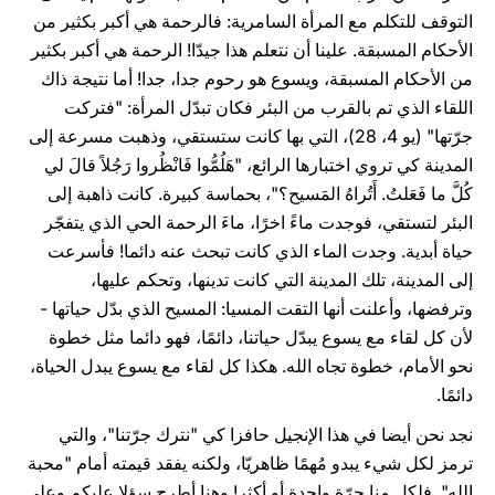
التوقف للتكلم مع المرأة السامرية: فالرحمة هي أكبر بكثير من
الأحكام المسبقة. علينا أن نتعلم هذا جيدّا! الرحمة هي أكبر بكثير
من الأحكام المسبقة، ويسوع هو رحوم جدا، جدا! أما نتيجة ذاك
اللقاء الذي تم بالقرب من البئر فكان تبدّل المرأة: "فتركت
جرّتها" (يو 4، 28)، التي بها كانت ستستقي، وذهبت مسرعة إلى
المدينة كي تروي اختبارها الرائع، "هَلُمُّوا فَانْظُروا رَجُلاً قالَ لي
كُلَّ ما فَعَلتُ. أَتُراهُ المَسيح؟"، بحماسة كبيرة. كانت ذاهبة إلى
البئر لتستقي، فوجدت ماءً اخرًا، ماءَ الرحمة الحي الذي يتفجّر
حياة أبدية. وجدت الماء الذي كانت تبحث عنه دائما! فأسرعت
إلى المدينة، تلك المدينة التي كانت تدينها، وتحكم عليها،
وترفضها، وأعلنت أنها التقت المسيا: المسيح الذي بدّل حياتها -
لأن كل لقاء مع يسوع يبدّل حياتنا، دائمًا، فهو دائما مثل خطوة
نحو الأمام، خطوة تجاه الله. هكذا كل لقاء مع يسوع يبدل الحياة،
دائمًا.
نجد نحن أيضا في هذا الإنجيل حافزا كي "نترك جرّتنا"، والتي
ترمز لكل شيء يبدو مُهمًا ظاهريّا، ولكنه يفقد قيمته أمام "محبة
الله". فلكل منا جرّة واحدة أو أكثر! وهنا أطرح سؤلا عليكم وعلى