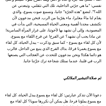
نفسي: "ما هي جرّتي الداخلية، تلك التي تثقلني، وتبعدني عن
الله؟". لنضع "هذه الجرّة" جانبا، ونسمع صوت يسوع، والذي
يقدّم لنا ماءً مغايرا، ماء يقرّبنا من الرب. فنخن مدعوون لأن
نكتشف مجددا أهمية ومعنى الحياة المسيحية، التي بدأت في
المعمودية، وإلى أن نشهد بها لأخوتنا، على غرار المرأة السامرية!
عن ماذا يجب أن نشهد؟ عن الفرح! عن فرح اللقاء مع يسوع،
لأن كل لقاء مع يسوع - كما سبق وذكرت - يبدل الحياة، كل لقاء
مع يسوع يغمرنا فرحًا، بذاك الفرح الذي ينبع من الداخل. فالرب
هو دائما هكذا! ونحن مدعوون للتحدث عن العجائب التي يصنعها
الرب في قلبنا، عندما نمتلك شجاعة ترك جرَّتنا جانبا.
ثم صلاة
التبشير الملائكي
دعونا الآن نتذكر عبارتين: كل لقاء مع يسوع يبدل الحياة، كل لقاء
مع يسوع يملؤنا فرحا. هل يمكن أن نكررها سويا؟ كل لقاء مع