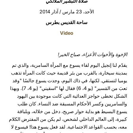
صلاة التبشير الملائكي
LATINE
الأحد، 23 مارس / آذار 2014
ساحة القديس بطرس
Video
الإخوة والأخوات الأعزاء،
صباح الخير!
يقدّم لنا إنجيل اليوم لقاء يسوع مع المرأة السامرية، والذي تم
بمدينة سيخارة، بالقرب من بئر قديمة حيث كانت المرأة تذهب
يوميا لتستقي. لكنها، في ذاك اليوم، وجدت يسوع جالسًا "وقد
تعبَ من المَسير" (يو 4، 6) فقال لها "اسقيني" (يو 4، 7). وبهذا
الشكل تخطى حواجز العدائية التي كانت موجودة بين اليهود
والسامريين وكسر الأحكام المسبقة ضد النساء. كان طلب
يسوع البسيط هو بداية حوار صريح، دخل من خلاله، وبلباقة
كبيرة، إلى العالم الداخلي لشخص، لم يكن من المفترض الكلام
معه، بحسب القواعد الاجتماعية. لقد فعل يسوع هذا! فيسوع لا