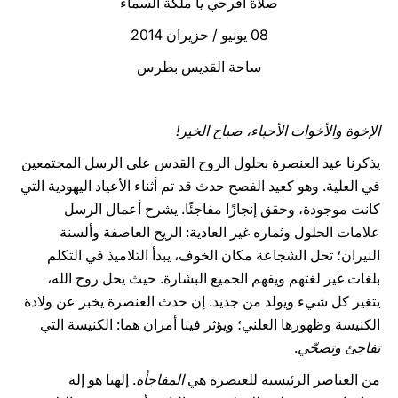
صلاة افرحي يا ملكة السماء
LATINE
08 يونيو / حزيران 2014
ساحة القديس بطرس
الإخوة والأخوات الأحباء، صباح الخير!
يذكرنا عيد العنصرة بحلول الروح القدس على الرسل المجتمعين
في العلية. وهو كعيد الفصح حدث قد تم أثناء الأعياد اليهودية التي
كانت موجودة، وحقق إنجازًا مفاجئًا. يشرح أعمال الرسل
علامات الحلول وثماره غير العادية: الريح العاصفة وألسنة
النيران؛ تحل الشجاعة مكان الخوف، يبدأ التلاميذ في التكلم
بلغات غير لغتهم ويفهم الجميع البشارة. حيث يحل روح الله،
يتغير كل شيء ويولد من جديد. إن حدث العنصرة يخبر عن ولادة
الكنيسة وظهورها العلني؛ ويؤثر فينا أمران هما: الكنيسة التي
تفاجئ وتصحّي
.
من العناصر الرئيسية للعنصرة هي
المفاجأة
. إلهنا هو إله