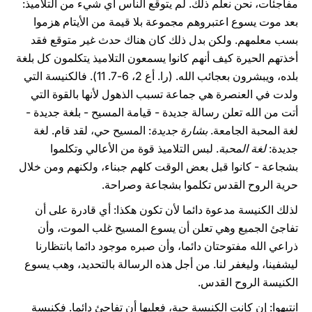
مفاجئات، نحن نعلم ذلك. لم يتوقع الناس أي شيء من التلاميذ:
بعد موت يسوع اعتبروهم مجموعة بلا قيمة من الأيتام هزموا
بسب معلمهم. ولكن بدل ذلك كان هناك حدث غير متوقع فقد
أخذتهم الحيرة كيف أنهم كانوا يسمعون التلاميذ يتكلمون كل بلغة
بلده، ويبشرون بعجائب الله. (را. أع 2، 6-7. 11). فالكنيسة التي
ولدت في العنصرة هي جماعة تسبب الذهول لأنها بالقوة التي
أتت من الله تعلن رسالة جديدة - قيامة المسيح - بلغة جديدة -
لغة المحبة الجامعة.
بشارة جديدة
: المسيح حي، لقد قام. لغة
جديدة:
لغة المحبة
. لبس التلاميذ قوة من الأعالي وتكلموا
بشجاعة - كانوا قبل بعض الوقت كلهم جبناء، ولكنهم ومن خلال
حرية الروح القدس تكلموا بشجاعة وصراحة.
لذلك الكنيسة مدعوة دائما لأن تكون هكذا: أي قادرة على أن
تفاجئ الجميع وهي تعلن أن يسوع المسيح غلب الموت، وأن
ذراعي الله مفتوحتان دائما، وأن صبره موجود دائما بانتظارنا
ليشفينا، وليغفر لنا. من أجل هذه الرسالة بالتحديد، وهب يسوع
الكنيسة الروح القدس.
انتبهوا: إن كانت الكنيسة حية، فعليها أن تفاجئ دائما. فكنيسة