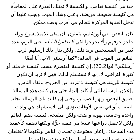
حية هي كنيسة تفاجئ. والكنيسة لا تمتلك القدرة على المفاجأة
هي كنيسة ضعيفة، مريضة، وعلى وشك الموت ويجب عليها أن
تدخل العناية المركزة لتعالج في أقرب وقت ممكن!
كان البعض، في أورشليم، يتمنون بأن يبقى تلاميذ يسوع وراء
حاجز خوفهم وألا يخرجوا لكي
لا يخلقوا البلبلة
. حتى اليوم، عدد
كبير من المسيحيين يريد ذلك، ولكن بدل ذلك أرسلهم الرب
القائم من الموت في العالم: "كما أرسلني الآب، أنا أيضًا
أرسلكم." (يو20،21). إن كنيسة العنصرة ليست كنيسة خاملة، أو
كثيرة التراخي. لا، إنها لا تستسلم لذلك! فهي لا تريد أن تكون
كنيسة للزينة. هي كنيسة لا تتردد عن الخروج، ولقاء الناس،
وإعلان الرسالة التي أوكلت إليها، حتى وإن كانت هذه الرسالة
تضايق البعض، وتهز الضمائر، وحتى إن كانت تلك الرسالة تجلب
الصعاب أو في بعض الأوقات تؤدي الى الاستشهاد. هي ولدت
واحدة وجامعة، بهوية واضحة ولكن منفتحة، كنيسة تضم العالم
ولكن لا تقفل ذراعيها عليه؛ هي تبقيه حرًّا، ولكنها تضمه كأعمدة
هذه الساحة: ذراعان مفتوحتان تضمان الناس ولكنهما لا تنغلقان
عليهم. نحن المسيحيون أحرار، والكنيسة تريدنا أحرارًا.