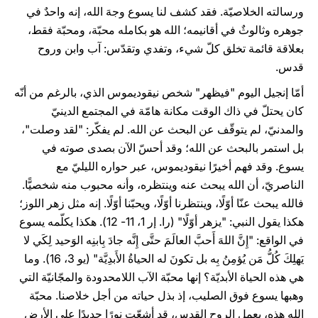
ورسالته الخلاصيّة. فقد كشف لنا يسوع وجهَ الله، إنه واحدٌ في
جوهره وثالوثٌ في أقانيمه؛ الله هو بكامله محبّة، ومحبّة فقط،
بعلاقة قائمة تخلق كلّ شيء، وتفدي وتقدّس: آب وابن وروح
قدس.
أمّا إنجيل اليوم "فيظهر" شخص نيقوديموس الذي، بالرغم من أنّه
كان يحتلّ في ذاك الوقت مكانة هامّة في المجتمع الدينيّ
والمدنيّ، لم يتوقّف عن البحث عن الله. لم يفكّر: "لقد وصلت"،
بل استمر بالبحث عن الله؛ وقد أحسّ الآن بصدى صوته في
يسوع. وقد فهم أخيرًا نيقوديموس، عبر حواره الليليّ مع
الناصريّ، أن الله يبحث عنه وينتظره، وأنه محبوب منه شخصيًّا.
فالله يبحث عنّا أوّلًا، وينتظرنا أوّلًا، ويحبّنا أوّلًا. إنه مثل زهر اللوز؛
هكذا يقول النبي: "يزهر أوّلًا" (را. إر 1، 11- 12). هكذا يكلّمه يسوع
في الواقع: "إِنَّ اللهَ أَحبَّ العالَمَ حتَّى إِنَّه جادَ بِابنِه الوَحيد لِكَي لا
يَهلِكَ كُلُّ مَن يُؤمِنُ بِه بل تكونَ له الحياةُ الأَبدِيَّة" (يو 3، 16). وما
هي هذه الحياة الأبديّة؟ إنها محبّة الآب اللامحدودة والمجّانيّة التي
وهبها يسوع فوق الصليب، إذ بذل حياته من أجل خلاصنا. محبّة
الله هذه، بعمل الروح القدس، قد أشعّت نورًا جديدًا على الأرض