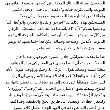
الشخصيّ لمحبّة الله، تلك المحبّة التي كشفها له يسوع القائم من
الموت، والتي غيّرت حياته و"دفعته" إلى حمل الإنجيل للأمم.
وانطلاقًا من اختباره هذا للنعمة، يستطيع بولس أن يحثّ
المسيحيّين بهذه الكلمات: "افرَحوا وانقادوا لِلإِصلاح والوَعْظ، [...]
وعيشوا بِسَلام" (آية 11). باستطاعة الجماعة المسيحيّة، بالرغم
من كلّ محدوديّاتها البشريّة، أن تصبح انعكاسًا للشركة التي تميّز
الثالوث الأقدس، وصلاحه وجماله. لكنّ هذا –كما يشهد له بولس
نفسه- يمرّ حتمًا عبر اختبار رحمة الله، وغفرانه.
هذا ما يحدث للعبرانيّين خلال مسيرة خروجهم. عندما خان
الشعبُ العهدَ، تجلّى الله لموسى في الغمام كي يجدّد الميثاق،
معلنًا اسمه ومعناه. يقول: "الرَّبُّ! إِلهٌ رَحيمٌ ورَؤُوف، طَويلُ الأَناةِ
كَثيرُ الَرَّحمَة والوَفاء" (خر 34، 6). وهذا الاسم يعني أن الربّ
ليس بعيدًا ومنغلقًا على ذاته، إنّما هو حياة تريد أن تعطي ذاتها، هو
انفتاح، ومحبّة تعتق الانسان من الخيانة. الله "رحيم"، "ورَؤُوف"
و "كَثيرُ الَرَّحمَة" لأنه يهب نفسه لنا ليتخطّى محدوديّتنا وعيوبنا،
وليغفر أخطاءنا، وليعيدنا إلى طريق الحقّ والحقيقة. وقد اكتمل
عمل كشف الله عن ذاته في العهد الجديد بفضل كلام يسوع