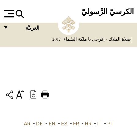
الكرسيّ الرَّسوليّ
العربيَّة
صلاة الملاك - إفرحي يا ملكة السّماء
2017
FRANÇAIS
ENGLISH
ITALIANO
PORTUGUÊS
ESPAÑOL
DEUTSCH
POLSKI
PT
-
IT
-
HR
-
FR
-
ES
-
EN
-
DE
-
العربيّة
AR
中文