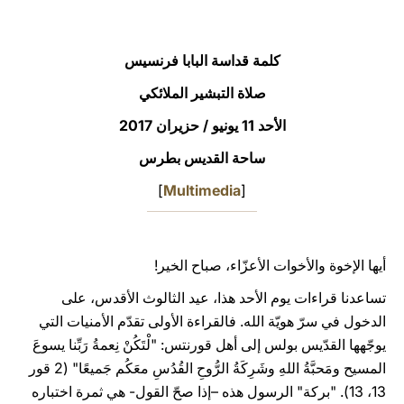
LATINE
كلمة قداسة البابا فرنسيس
صلاة التبشير الملائكي
الأحد 11 يونيو / حزيران 2017
ساحة القديس بطرس
]
Multimedia
[
أيها الإخوة والأخوات الأعزّاء، صباح الخير!
تساعدنا قراءات يوم الأحد هذا، عيد الثالوث الأقدس، على
الدخول في سرّ هويّة الله. فالقراءة الأولى تقدّم الأمنيات التي
يوجّهها القدّيس بولس إلى أهل قورنتس: "لْتَكُنْ نِعمةُ رَبِّنا يسوعَ
المسيح ومَحبَّةُ اللهِ وشَرِكَةُ الرُّوحِ القُدُسِ معَكُم جَميعًا" (2 قور
13، 13). "بركة" الرسول هذه –إذا صحّ القول- هي ثمرة اختباره