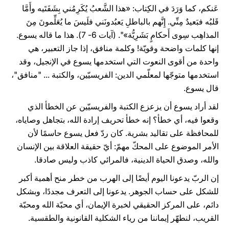
عَنكم، كما وَرَدَ في الكِتاب: «هذا الشَّعبُ يُكَرِمُني بِشَفَتَيه وأَمَّا
قَلبُه فبَعيدٌ مِنِّي. إِنَّهم بالباطلِ يَعبُدونَني فلَيسَ ما يُعَلِّمونَ مِنَ
المذاهِب سِوى أَحكامٍ بَشَرِيُّة»". (آيات 6- 7). هذا ما قاله يسوع.
إنها كلمات واضحة وقويّة! وكلمة منافق، إذا جاز التعبير، هي
واحدة من أقوى النعوت التي استخدمها يسوع في الإنجيل، وقد
استخدمها متوجّها لمعلّمي الدين: الفريسيّين، والكتبة ... "منافق"،
قال يسوع.
لقد أراد يسوع أن يزعزع الكتبة والفريسيّين عن الخطأ الذي
وقعوا فيه، أي خطأ؟ إنه خطأ تحريف إرادة الله، بتجاهل وصاياه،
للمحافظة على تقاليد بشرية. كان ردّ فعل يسوع حاسمًا لأن
الأمر الموضوع على المحكّ مهمّ: أيّ حقيقة العلاقة بين الإنسان
والله، وصدق الحياة الدينية، فالمرائي كاذب وليس صادقا.
إن الربّ يدعونا اليوم أيضًا إلى الهرب من خطر منح أهمية أكبر
للشكل على حساب الجوهر. يدعونا إلى التعرف مجددًا، وبشكل
دائم، على المركز الحقيقي لخبرة الإيمان، أي محبّة الله ومحبّة
القريب، لنطهّر إيماننا من رياء الشكلية القانونية والطقسية.