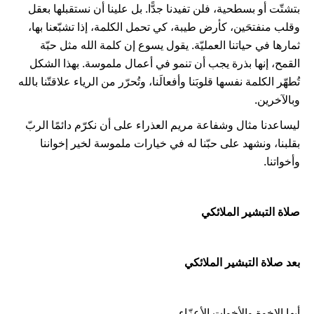
بتشتّت أو بسطحية، فلن تفيدنا جدًّا. بل علينا أن نستقبلها بعقل
وقلب منفتحَين، كأرض طيبة، كي تحمل الكلمة، إذا تشبّعنا بها،
ثمارها في حياتنا العمليّة. يقول يسوع إن كلمة الله مثل حبّة
القمح، إنها بذرة يجب أن تنمو في أعمال ملموسة. بهذا الشكل
تُطهّر الكلمة نفسها قلوبَنا وأفعالَنا، وتُحرّر من الرياء علاقتّنا بالله
وبالآخرين.
ليساعدنا مثال وشفاعة مريم العذراء على أن نكرّم دائمًا الربّ
بقلبنا، ونشهد على حبّنا له في خيارات ملموسة لخير إخواننا
وأخواتنا.
صلاة التبشير الملائكي
بعد صلاة التبشير الملائكي
أيها الإخوة والأخوات الأعزّاء،