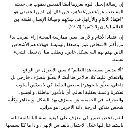
إن رسالة إنجيل اليوم يعززها أيضًا القديس يعقوب في حديثه
المقتضب عن
التدين الطاهر
، حين قال: إن الدين الحقيقي هو
"افتِقادُ الأَيتامِ والأَرامِلِ في شِدَّتِهِم وصِيانَةُ الإِنسانِ نَفْسَه مِنَ
العالَم لِيَكونَ بِلا دَنَس" (1، 27).
إن افتقاد الأيتام والأرامل يعني ممارسة المحبة إزاء القريب بدءً
من أكثر الأشخاص عوزا وضعفا وتهميشا. فهؤلاء هم الأشخاص
الذين يهتم بهم الله بشكل خاص، ويطلب منا أن نفعل الشيء
نفسه.
"ألا نتدنس بعقلية هذا العالم" لا يعني الانعزال عن الواقع
والانغلاق عليه. كلا. فالأمر هنا أيضًا لا يتعلّق بتصرّف خارجي بل
داخلي، يتعلّق بالجوهر: إنه يعني التيقّظ كي لا يتدنّس أسلوب
تفكيرنا وعملنا بعقلية العالم، أي بالأمور الباطلة، والجشع،
والعجرفة. في الحقيقة، مَن يتصرّف بهذا الشكل، ويتظاهر وكأنه
شخص متديّن، لدرجة إدانة الآخرين، هو مرائي.
لنقم بفحص ضمير كي نتعرّف على كيفية استقبالنا لكلمة الله،
باستماعنا إليها خلال الاحتفال بالقداس الإلهي، وإذا ما كنّا نسمعها