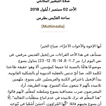
صلاة التبشير الملائكي
LATINE
الأحد 02 سبتمبر / أيلول 2018
ساحة القدّيس بطرس
]
Multimedia
[
أيها الإخوة والأخوات الأعزّاء، صباح الخير!
نستأنف في هذا الأحد القراءات من إنجيل القديس مرقس. في
نص اليوم (را. مر 7، 1- 8. 14- 15. 12- 23) يتناول يسوع
موضوعًا هامًّا بالنسبة لنا جميعا كمؤمنين، ألا وهو: حقيقة طاعتنا
لكلمة الله، ضدّ أيّ تدنس بالعقلية الدنيوية أو بالشكلية القانونية.
يبدأ الإنجيل باعتراض الكتبةِ والفريسيّين على يسوع، متّهمين
تلاميذه بأنّهم لا يتبعون سنَّة الشيوخ. بهذه الطريقة، أراد
المعترضون ضرب مصداقية يسوع وسلطته كمعلّم، لأنهم قالوا:
"هذا المعلّم قد ترك تلاميذه في عدم اتباع متطلّبات التقاليد". إلّا
أن يسوع يجيبهم قائلا: "أَيُّها المُراؤون، أحسَنَ أَشَعْيا في نُبُوءتِه