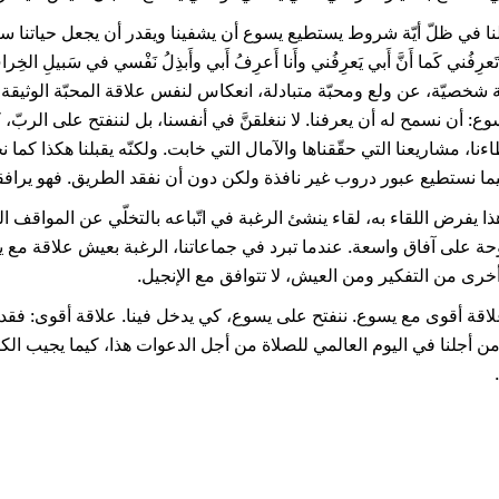
ا في ظلّ أيّة شروط يستطيع يسوع أن يشفينا ويقدر أن يجعل حياتنا سعيدة 
 شخصيّة، عن ولع ومحبّة متبادلة، انعكاس لنفس علاقة المحبّة الوثيقة 
ع: أن نسمح له أن يعرفنا. لا ننغلقنَّ في أنفسنا، بل لننفتح على الربّ، ك
نا، مشاريعنا التي حقّقناها والآمال التي خابت. ولكنّه يقبلنا هكذا كما ن
كيما نستطيع عبور دروب غير نافذة ولكن دون أن نفقد الطريق. فهو يرافقن
ذا يفرض اللقاء به، لقاء ينشئ الرغبة في اتّباعه بالتخلّي عن المواقف ا
حة على آفاق واسعة. عندما تبرد في جماعاتنا، الرغبة بعيش علاقة مع يس
رى من التفكير ومن العيش، لا تتوافق مع الإنجيل.
لاقة أقوى مع يسوع. ننفتح على يسوع، كي يدخل فينا. علاقة أقوى: فقد ق
 من أجلنا في اليوم العالمي للصلاة من أجل الدعوات هذا، كيما يجيب ال
ته.