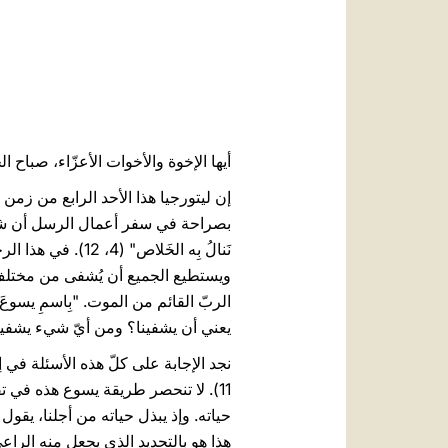
أيها الإخوة والأخوات الأعزّاء، صباح ال
إن ليتورجيا هذا الأحد الرابع من زمن 
بصراحة في سفر أعمال الرسل أن شفاء ال
نَنالُ بِه الخَل
ويستطيع الجميع أن يُشفى من مختلف أش
يعني أن يشفينا؟ ومن أيّ شيء يشفين
11). لا تنحصر طريقة يسوع هذه في 
حياته. وإذ يبذل حياته من أجلنا، يقول
هذا هو بالتحديد الذي يجعل منه الراع