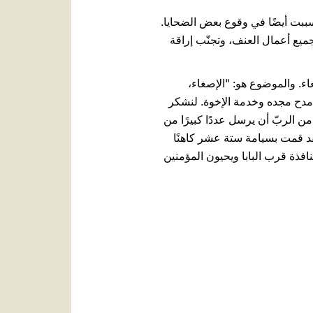
ببت أيضًا في وقوع بعض الضحايا.
ميع أعمال العنف، وتجنّب إراقة
ء. والموضوع هو: "الإصغاء،
مدح مجده وخدمة الإخوة. لنشكر
 الربّ أن يرسل عددًا كبيرًا من
قد قمت بسيامة ستة عشر كاهنًا
إعطائكم البركة معي. [4 كهنة جدد يقتربون من النافذة قرب البابا ويحيون المؤمنين