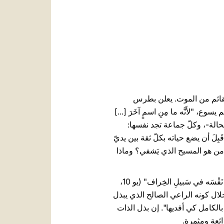
العربيّة
中文
LATINE
 القائم من الموت. يعلن بطرس
"لأَنَّه ما مِنِ اسمٍ آخَرَ [...]
ي هذه الحالة-، وكلّ جماعة تجد نفسها:
َ أن يضع حياته بكلّ ثقة بين يديّ
 يسوعَ المَسيحِ النَّاصِريِّ [...] يَقِفُ أَمامَكم ذاك الرَّجُلُ مُعافًى" (آية 10). ولكن من هو المسيح الذي يَشفي؟ وماذا
نجد الإجابة على كلّ هذه الأسئلة في إنجيل اليوم، حيث يقول يسوع: "أَنا الرَّاعي الصَّالِح والرَّاعي الصَّالِحُ يَبذِلُ نَفْسَه في سَبيلِ الخِراف" (يو 10،
ال كونه الراعي الصالح الذي يبذل
بالكامل كي أفديها". إن بذل الذات
ائعة ومثمرة.