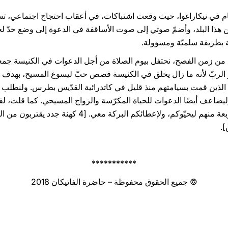
ام في نيكاراغوا، حيث وقعت اشتباكات، في أعقاب احتجاج اجتماعي، تس
 هذا البلد، وأضمّ صوتي إلى صوت الأساقفة في الدعوة إلى وضع حدّ لج
قة بطريقة سلميّة ومسؤولة.
ع من زمن الفصح، نحتفل بيوم الصلاة من أجل الدعوات في الكنيسة جمعا
 الربّ لأنه ما زال يخلق في الكنيسة قصص حبّ ليسوع المسيح، بهدف 
الذين قمت بسيامتهم منذ قليل في كاتدرائية القدّيس بطرس. ولنطلب من
ليضاعف أيضًا الدعوات للحياة المكرّسة والزواج المسيحي. كما قلت، ل
اليوم. ومن هؤلاء الستّة عشر، جاء أربعة منهم ليحيّوكم، ول
.
***********
© جميع الحقوق محفوظة – حاضرة الفاتيكان 2018