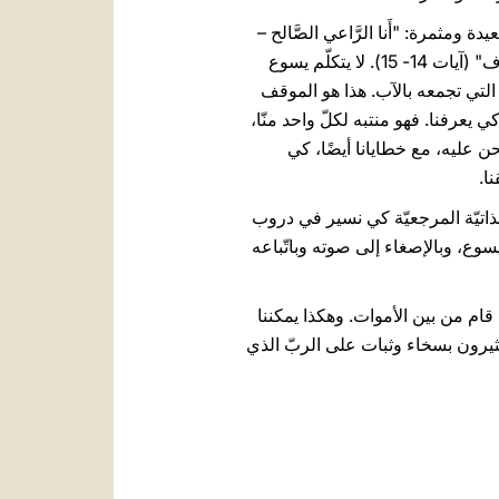
ومثمرة: "أَنا الرَّاعي الصَّالح –
يقول يسوع- أَعرِفُ خِرافي وخِرافي تَعرِفُني كَما أَنَّ أَبي يَعرِفُني وأَنا أَعرِفُ أَبي وأَبذِلُ نَفْسي في سَبيلِ الخِراف" (آيات 14- 15). لا يتكلّم يسوع
التي تجمعه بالآب. هذا هو الموقف
ي يعرفنا. فهو منتبه لكلّ واحد منّا،
حن عليه، مع خطايانا أيضًا، كي
ا.
لذاتيّة المرجعيّة كي نسير في دروب
وع، وبالإصغاء إلى صوته وباتّباعه
ام من بين الأموات. وهكذا يمكننا
كثيرون بسخاء وثبات على الربّ الذي