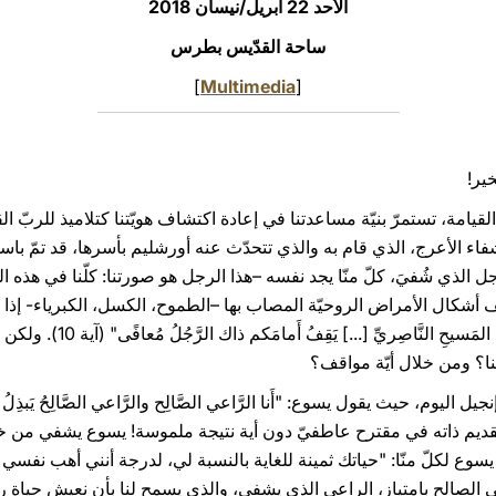
الأحد 22 أبريل/نيسان 2018
ساحة القدّيس بطرس
]
Multimedia
[
خير!
القيامة، تستمرّ بنيّة مساعدتنا في إعادة اكتشاف هويّتنا كتلاميذ للربّ
أعرج، الذي قام به والذي تتحدّث عنه أورشليم بأسرها، قد تمّ باسم يسوع، 
اص" (4، 12). في هذا الرجل الذي شُفيَ، كلّ منّا يجد نفسه –هذا الرجل هو صورتنا: كلّنا ف
كال الأمراض الروحيّة المصاب بها –الطموح، الكسل، الكبرياء- إذا قَبِل
الربّ القائم من الموت. "بِاسمِ
ا؟ ومن خلال أيّة مواقف؟
تقديم ذاته في مقترح عاطفيّ دون أية نتيجة ملموسة! يسوع يشفي من خل
 يسوع لكلّ منّا: "حياتك ثمينة للغاية بالنسبة لي، لدرجة أنني أهب نفسي 
ي الصالح بامتياز، الراعي الذي يشفي، والذي يسمح لنا بأن نعيش حياة ر