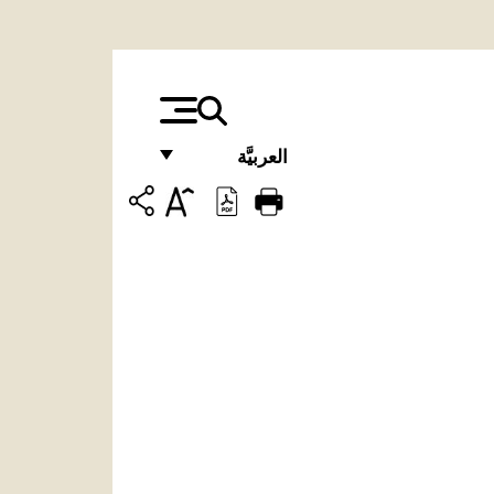
العربيَّة
FRANÇAIS
ENGLISH
ITALIANO
PORTUGUÊS
ESPAÑOL
DEUTSCH
POLSKI