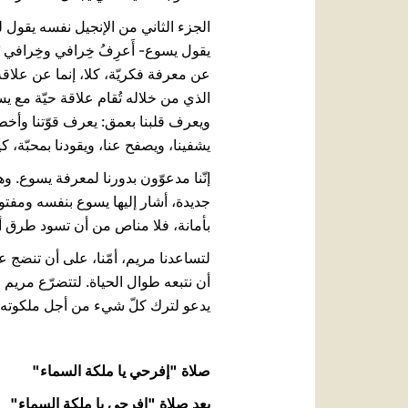
الجزء الثاني من الإنجيل نفسه يقول لن
عن معرفة فكريّة، كلا، إنما عن علاقة
الذي من خلاله تُقام علاقة حيّة مع يسو
ويعرف قلبنا بعمق: يعرف قوّتنا وأخطاء
يشفينا، ويصفح عنا، ويقودنا بمحبّة، 
إنّنا مدعوّون بدورنا لمعرفة يسوع. وه
جديدة، أشار إليها يسوع بنفسه ومفتو
بأمانة، فلا مناص من أن تسود طرق أخ
لتساعدنا مريم، أمّنا، على أن تنضج ع
أن نتبعه طوال الحياة. لتتضرّع مريم
يدعو لترك كلّ شيء من أجل ملكو
صلاة "إفرحي يا ملكة السماء"
بعد صلاة "إفرحي يا ملكة السماء"