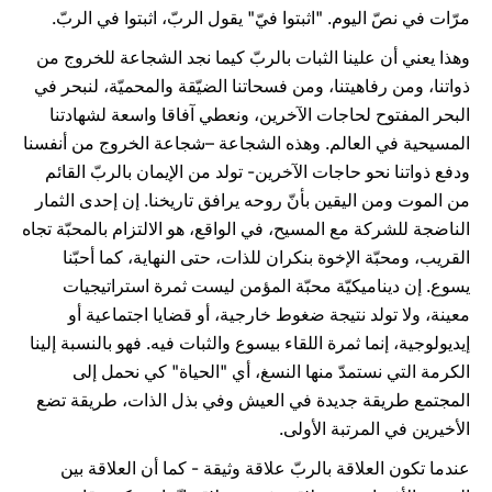
مرّات في نصّ اليوم. "اثبتوا فيّ" يقول الربّ، اثبتوا في الربّ.
وهذا يعني أن علينا الثبات بالربّ كيما نجد الشجاعة للخروج من
ذواتنا، ومن رفاهيتنا، ومن فسحاتنا الضيّقة والمحميّة، لنبحر في
البحر المفتوح لحاجات الآخرين، ونعطي آفاقا واسعة لشهادتنا
المسيحية في العالم. وهذه الشجاعة –شجاعة الخروج من أنفسنا
ودفع ذواتنا نحو حاجات الآخرين- تولد من الإيمان بالربّ القائم
من الموت ومن اليقين بأنّ روحه يرافق تاريخنا. إن إحدى الثمار
الناضجة للشركة مع المسيح، في الواقع، هو الالتزام بالمحبّة تجاه
القريب، ومحبّة الإخوة بنكران للذات، حتى النهاية، كما أحبّنا
يسوع. إن ديناميكيّة محبّة المؤمن ليست ثمرة استراتيجيات
معينة، ولا تولد نتيجة ضغوط خارجية، أو قضايا اجتماعية أو
إيديولوجية، إنما ثمرة اللقاء بيسوع والثبات فيه. فهو بالنسبة إلينا
الكرمة التي نستمدّ منها النسغ، أي "الحياة" كي نحمل إلى
المجتمع طريقة جديدة في العيش وفي بذل الذات، طريقة تضع
الأخيرين في المرتبة الأولى.
عندما تكون العلاقة بالربّ علاقة وثيقة - كما أن العلاقة بين