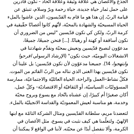
الجذع والأغصان هي علاقة وثيقة وعلاقة اتّحاد - نكون قادرين
على حمل ثمار حياة جديدة، حياة رحمة وبرّ وسلام، تنبثق عن
قيامة الربّ. إن هذا هو ما قام به القدّيسون، الذين عاشوا بالملء
الحياة المسيحيّة والشهادة بالمحبّة، لأنّهم كانوا أغصانًا حقّيقية في
كرمة الربّ. ولكن كي نكون قدّيسين "ليس من الضروري أن
نكون أساقفة أو كهنة أو رهبانًا. [...] فنحن جميعًا، جميعًا،
مدعوّون لنصبح قدّيسين ونعيش بمحبّة ونقدِّم شهادتنا في
الانشغالات اليوميّة، حيث نكون" (الإرشاد الرسولي
افرحوا
وابتهجوا
، 14). جميعنا مدعوّون لأن نكون قدّيسين؛ بل علينا أن
نكون قدّيسين بهذا الغنى الذي نناله من الربّ القائم من الموت.
فكلّ نشاط–العمل والراحة، الحياة العائليّة والاجتماعيّة، ممارسة
المسؤوليّات السياسيّة، أو الثقافيّة أو الاقتصاديّة- وكلّ عمل،
أكان صغيرًا أم كبيرًا، إن عشناه باتّحاد مع يسوع وبروح محبّة
وخدمة، هو مناسبة لعيش المعموديّة والقداسة الانجيليّة بالملء.
لتعضدنا مريم، سلطانة القدّيسين ومثال الشركة التامّة مع ابنها
الإلهيّ. ولتعلّمنا هي كيف نثبت في يسوع، مثل الأغصان في
الكرمة، وألا ننفصل أبدًا عن محبّته. لأننا في الواقع لا يمكننا أن