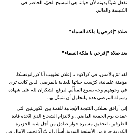
نفعل شيئًا بدونه لأن حياتنا هي المسيح الحيّ، الحاضر في
الكنيسة والعالم.
صلاة "إفرحي يا ملكة السماء"
بعد صلاة "إفرحي يا ملكة السماء"
لقد تمّ بالأمس، في كراكوف، إعلان تطويب آنا كرزانوفسكا،
مؤمنة علمانية، كرّست حياتها للعناية بالمرضى الذين كانت ترى
في وجوههم وجه يسوع المتألّم. لنرفع الشكران لله على شهادة
رسولة المرضى هذه ولنحاول أن نتمثّل بها.
إني أرافق بصلاتي النتيجة الإيجابية للقمة بين الكوريتين التي
عقدت يوم الجمعة الماضي، والالتزام الشجاع الذي اتّخذه قادة
الطرفين، لتحقيق مسيرة حوار صادق من أجل شبه الجزيرة
الكورية حرة من الأسلحة النووية. أسأل الربّ ألّا تخيب الآمال في