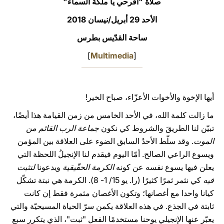
صلاة "افرحي يا ملكة السماء"
LATINE
الأحد 29 أبريل/نيسان 2018
ساحة القدّيس بطرس
]
Multimedia
[
أيها الإخوة والأخوات الأعزّاء، صباح الخير!
ما زالت كلمة الله، في الأحد الخامس من زمن القيامة هذا أيضًا،
تبيّن لنا الطريقَ والشروط كي نكون
جماعة الرب القائم من
الموت
. وقد سلّط الأحدُ السابق الضوء على العلاقة بين المؤمن
ويسوع الراعي الصالح. أمّا اليوم فيقدم لنا الإنجيلُ اللحظة التي
يعلن فيها يسوع نفسه عن كونه
الكرمة الحقّيقية
ويدعونا
لنثبت
فيه
كي نثمر ثمرًا كثيرًا (را. يو 15/ 1- 8). الكرمة هي نبتة تشكّل
كيانا واحدا مع أغصانها؛ وتكون الأغصان مثمرة فقط إن كانت
ثابتة في الجذع. في هذه العلاقة يكمن سرّ الحياة المسيحيّة والتي
يعبّر عنها الإنجيلي يوحنا مستخدمًا الفعل "ثبت"، الذي يتكرر سبع