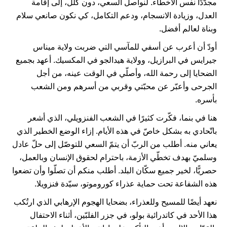
مجدّدًا نفس الأخطاء. لنواصل السعي، دون كلل، إلى إقامة
العدل، وزيادة الانسجام، ودعم التكامل، كي نكون صانعي سلام
وبناة لعالم أفضل.
أودّ أن أعرب عن أسفي للمآسي التي ضربت ولاية ميناس
جيرايس في البرازيل، وولاية هيدالجو في المكسيك. أعهد بجميع
الضحايا إلى رحمة الله، وأصلّي في الوقت عينه، من أجل
الجرحى وأعبّر عن محبّتي وقربي من أسرهم ومن الشعب
بأسره.
هنا في بنما، فكّرت كثيرًا في الشعب الفنزويلي، الذي أشعر
باتّحادي به بشكل خاصّ في هذه الأيام. إزاء الوضع الخطير الذي
يعاني منه. أطلب من الربّ أن يتمّ السعي للتوصّل إلى حلّ عادل
وسلميّ بهدف تخطّي الأزمة، باحترام لحقوق الإنسان وبالعمل،
حصريًّا، لخير جميع سكّان البلد. أطلب منكم أن تصلّوا وأن تضعوا
هذه الشفاعة تحت حماية عذراء كوروموتو، سيّدة فنزويلا.
نعهد أيضًا للمسيح وللعذراء، بضحايا الهجوم الإرهابي الذي ارتُكب
هذا الأحد في كاتدرائية بولو، في جزر الفلبّين، أثناء الاحتفال