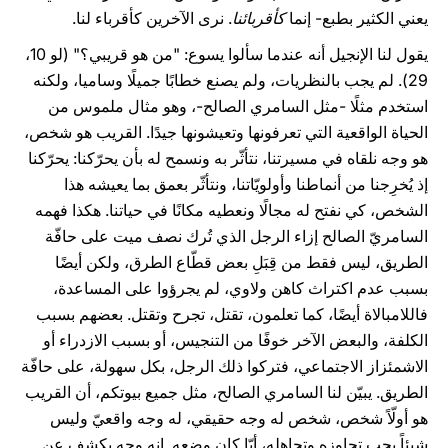
يعني الكثير بطبع- إنما
كأقربائنا
. نرى الآخرين كأقرباء لنا.
يقول لنا الإنجيل أنه عندما سألوا يسوع: "من هو قريبي؟" (لو 10،
29). لم يجب بالنظريات، ولم يصنع خطابًا جميلًا وساميا، ولكنه
استخدم مثلًا -مثل السامري الصالح-، وهو مثال ملموس من
الحياة الواقعية التي تعرفونها وتعيشونها جيدًا. القريب هو شخص،
هو وجه نلقاه في مسيرتنا، نتأثّر به ونسمح له بأن يحرّكنا: يحرّكنا
إذ يُخرِجنا من أنماطنا وأولويّاتنا، ونتأثّر بعمق بما يعيشه هذا
الشخص، كي نفتح له مجالًا ونعطيه مكانًا في حياتنا. هكذا فهمه
السامريّ الصالح إزاء الرجل الذي تُرك نصف ميت على حافّة
الطريق، ليس فقط من قِبَلِ بعض قطّاع الطرق، ولكن أيضًا
بسبب عدم اكتراث كاهن ولاوي، لم يجرؤوا على المساعدة،
فاللامبالاة أيضًا، كما تعلمون، تقتل، تجرح وتقتل. بعضهم بسبب
الكلفة، والبعض الآخر خوفًا من التنجيس، أو بسبب الازدراء أو
الاشمئزاز الاجتماعي، فتركوا ذلك الرجل، بكل سهولة، على حافّة
الطريق. يبيّن لنا السامري الصالح، مثل جميع بيوتكم، أن القريب
هو أولّاً شخص، شخص له وجه حقيقي، له وجه واقعيّ وليس
شيئاً يجب تجاوزه وتجاهله، أيّا كان وضعه. إنه وجه يكشف عن