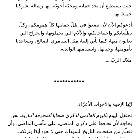
حيث يستطيع أن يجد حماية ومحبّة أخويّة. إنها رسالة تشركنا
جميعًا بها.
أدعوكم الآن لأن تضعوا في ظلّ حمايتها كلّ همومكم، وكلّ
تطلّعاتكم واحتياجاتكم، والآلام التي تحملونها، والجراح التي
تعانون منها، كيما تأتي إلينا، مثل السامري الصالح، وتساعدنا
بأمومتها، وحنانها، وابتسامتها الوالدية.
ملاك الربّ....
***********
أيّها الإخوة والأخوات الأعزّاء،
نحتفل اليوم
باليوم العالمي لذكرى ضحايا المحرقة النازية
. نحن
بحاجة لأن نحافظ على ذكرى الماضي، على مآسي الماضي، وأن
نتعلّم من صفحات التاريخ السوداء، حتى لا نعود أبدًا ونرتكب