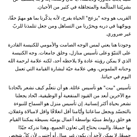
بشريّتنا المتألّمة والمتجاهَلة في كثير من الأحيان.
القريب هو وجه "يزعج" الحياة بفرح، لأنه يذكّرنا بما هو مهمّ حقّا،
ويوجّهنا في دربه ويحرّرنا من التساهل ومن جعل تتلمذنا للربّ
غير ضروري.
وجودنا هنا يعني لمس الوجه الصامت والأمومي للكنيسة القادرة
على التنبّؤ وعلى تأسيس منازل، وخلق جامعات. وجه الكنيسة
الذي لا يمكن رؤيته عادة ولا يلاحظه أحد، لكنه علامة لرحمة الله
وحنانه الملموس، وهي علامة حيّة لبشارة القيامة التي تعمل
اليوم في حياتنا.
تأسيس "بيت" هو تأسيس عائلة. هو أن نتعلّم كيف نشعر باتّحادنا
مع الآخرين أبعد من القيود المنفعية أو الوظيفية، اتّحاد يجعلنا
نشعر بحياة أكثر إنسانية. إن تأسيس منزل هو السماح للنبوءة
بالتجسّد وبجعل ساعاتنا وأيّامنا أقل انغلاقًا واقل لامبالاة وغفلان.
هو خلق روابط مبنيّة بواسطة أعمال يوميّة بسيطة يمكننا القيام
بها جميعًا. والبيت يحتاج إلى تعاون الجميع، وهذا ندركه جيّدًا
جميعًا. لا يمكن لأحد أن يكون غير مبال أو أجنبي، لأن كلّ شخص