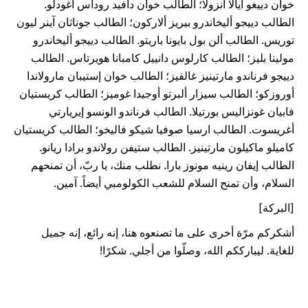
خوان دييغو أيالا أنزولا؛ الطالب خوان دافيد روداس أغودلو.
الطالب دييجو أليخاندرو بيريز ألاركون؛ الطالب جوناثان آينر ليون
توريس. الطالب ألن بول بايونا باريتو. الطالب دييجو أليخاندرو
مولينا بليز؛ الطالب كارلوس دانييل كامبانا هويرتاس. الطالب
دييجو فرناندو مارتينيز غالفيز؛ الطالب خوان إستيبان مارولاندا
أوروزكو؛ الطالب سيزار ألبرتو أوجيدا غوميز؛ الطالب كريستيان
فابيان غونزاليس بورتيلا. الطالب فرناندو الونسو إيريارتي
أغريسوت. الطالب ارسيا صوفيا شيكو فاليخو؛ الطالب كريستيان
كاميلو ماكيلون مارتينيز. الطالب ستيفن رولاندو برادا ريانو.
الطالب إيفان رينيه مونوز بارا. نطلب منك، يا ربّ، أن تمنحهم
السلام، وأن تمنح السلام للشعب الكولومبي أيضاً. آمين.
[البركة]
أشكركم مرّة أخرى على ما تصنعوه هنا، إنه رائع، إنه جميل
للغاية. ليبارككم الله، وصلّوا من أجلي. شكرًا!