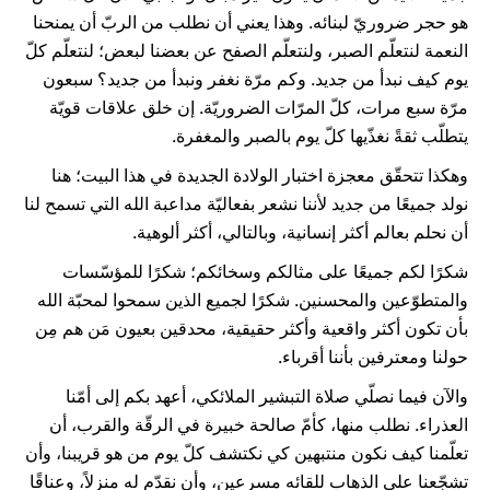
هو حجر ضروريّ لبنائه. وهذا يعني أن نطلب من الربّ أن يمنحنا
النعمة لنتعلّم الصبر، ولنتعلّم الصفح عن بعضنا لبعض؛ لنتعلّم كلّ
يوم كيف نبدأ من جديد. وكم مرّة نغفر ونبدأ من جديد؟ سبعون
مرّة سبع مرات، كلّ المرّات الضروريّة. إن خلق علاقات قويّة
يتطلّب ثقةً نغذّيها كلّ يوم بالصبر والمغفرة.
وهكذا تتحقّق معجزة اختبار الولادة الجديدة في هذا البيت؛ هنا
نولد جميعًا من جديد لأننا نشعر بفعاليّة مداعبة الله التي تسمح لنا
أن نحلم بعالم أكثر إنسانية، وبالتالي، أكثر ألوهية.
شكرًا لكم جميعًا على مثالكم وسخائكم؛ شكرًا للمؤسّسات
والمتطوّعين والمحسنين. شكرًا لجميع الذين سمحوا لمحبّة الله
بأن تكون أكثر واقعية وأكثر حقيقية، محدقين بعيون مَن هم مِن
حولنا ومعترفين بأننا أقرباء.
والآن فيما نصلّي صلاة التبشير الملائكي، أعهد بكم إلى أمّنا
العذراء. نطلب منها، كأمّ صالحة خبيرة في الرقّة والقرب، أن
تعلّمنا كيف نكون منتبهين كي نكتشف كلّ يوم من هو قريبنا، وأن
تشجّعنا على الذهاب للقائه مسرعين، وأن نقدّم له منزلاً، وعناقًا