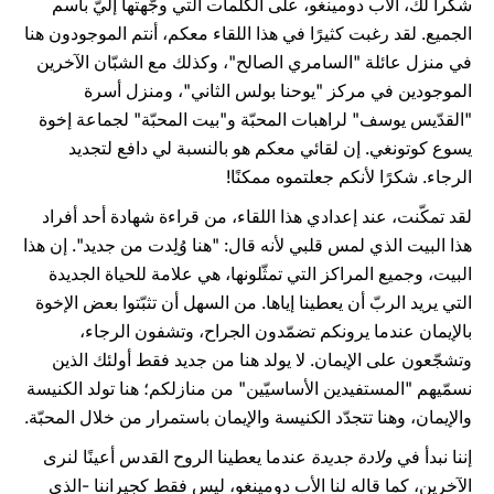
شكراً لك، الأب دومينغو، على الكلمات التي وجّهتها إليّ باسم
الجميع. لقد رغبت كثيرًا في هذا اللقاء معكم، أنتم الموجودون هنا
في منزل عائلة "السامري الصالح"، وكذلك مع الشبّان الآخرين
الموجودين في مركز "يوحنا بولس الثاني"، ومنزل أسرة
"القدّيس يوسف" لراهبات المحبّة و"بيت المحبّة" لجماعة إخوة
يسوع كوتونغي. إن لقائي معكم هو بالنسبة لي دافع لتجديد
الرجاء. شكرًا لأنكم جعلتموه ممكنًا!
لقد تمكّنت، عند إعدادي هذا اللقاء، من قراءة شهادة أحد أفراد
هذا البيت الذي لمس قلبي لأنه قال: "هنا وُلِدت من جديد". إن هذا
البيت، وجميع المراكز التي تمثّلونها، هي علامة للحياة الجديدة
التي يريد الربّ أن يعطينا إياها. من السهل أن تثبّتوا بعض الإخوة
بالإيمان عندما يرونكم تضمّدون الجراح، وتشفون الرجاء،
وتشجّعون على الإيمان. لا يولد هنا من جديد فقط أولئك الذين
نسمّيهم "المستفيدين الأساسيّين" من منازلكم؛ هنا تولد الكنيسة
والإيمان، وهنا تتجدّد الكنيسة والإيمان باستمرار من خلال المحبّة.
إننا نبدأ في
ولادة جديدة
عندما يعطينا الروح القدس أعينًا لنرى
الآخرين، كما قاله لنا الأب دومينغو، ليس فقط كجيراننا -الذي