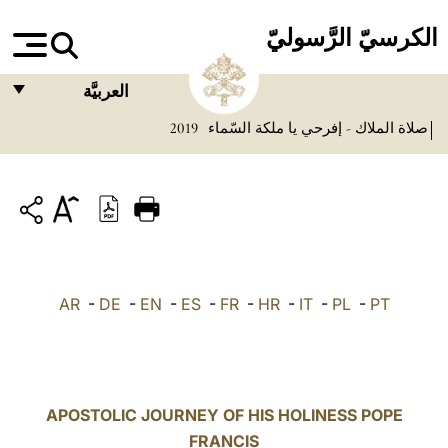
الكرسيّ الرَّسوليّ
العربيَّة
صلاة الملاك - إفرحي يا ملكة السّماء
2019
FRANÇAIS
ENGLISH
ITALIANO
PORTUGUÊS
ESPAÑOL
AR
-
DE
-
EN
-
ES
-
FR
-
HR
-
IT
-
PL
-
PT
DEUTSCH
POLSKI
العربيّة
APOSTOLIC JOURNEY OF HIS HOLINESS POPE
FRANCIS
中文