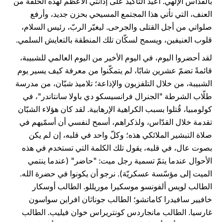
بالقدّاس الإلهي. أعيد التأكيد على إدانتي الأعظم لهذه الحلقة من
العنف، التي تأتي هذا المجتمع المسيحي بحزن جديد، وأرفع
صلواتي من أجل القتلى والجرحى. ليغيّر الربّ، رئيس السلام،
قلوب العنيفين، ويسمح لسكّان تلك المنطقة بالتعايش السلمي.
لقد أحضروا اليوم، في اليوم الأخير من اليوم العالمي للشبيبة،
قائمةً تضمّ عشرين شابًا، لم يتمكّنوا من معرفة كيف يسير يوم
الشبيبة، من خلال التلفزيون والإذاعة؛ تلاميذ شبّان، من مدرسة
طلّاب الشرطة "الجنرال فرانسيسكو دي باولا سانتاندر"، في
كولومبيا، قُتلوا بسبب الكراهية الإرهابية. لقد كان هؤلاء الشبّان
تقدمة خلال القدّاس، ولذكراهم، أسمح لنفسي أن أسمّيهم في
صلاة التبشير الملائكي هذه؛ وكلّ واحد في قلبه، إن لم يكن
بصوت عال، في قلبه، يقول تلك الكلمة التي تستخدم في هذه
الأحوال عندما يتمّ تسمية رجل ميت: "حاضر" (عندما ينتمي
الميت إلى مؤسّسة عسكريّة). نرجو أن يكونوا في حضرة الله.
الطالب لويس ألفونسو موسكيرا موريللو. الطالب أوسكار
خافيير سافيدرا كاماتشو؛ الطالب جوناثان افراين سواسون
غارسيا. الطالب مانجاردس كونتريراس خوان فيليب. الطالب