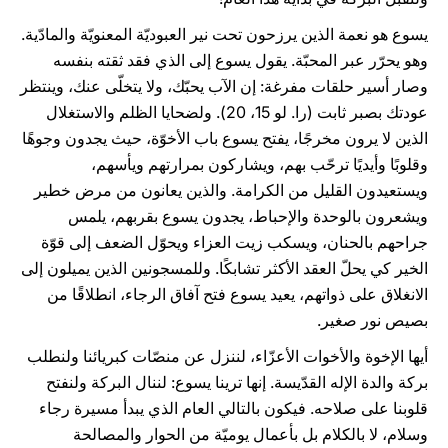
يسوع هو نعمة الذين يرزحون تحت نير العبوديّة المعنويّة والمادّية.
وهو يحرّر عبر المحبّة. يقول يسوع إلى الذي فقد ثقته بنفسه
وصار أسير حلقات مفرغة: إن الآب يحبّك، ولا يتخلّى عنك، وينتظر
عودتك بصبر ثابت (را. لو 15، 20). ولضحايا الظلم والاستغلال
الذين لا يرون مخرجًا، يفتح يسوع باب الأخوّة، حيث يجدون وجوهًا
وقلوبًا وأيديًا ترحّب بهم، ويشاركون بمرارتهم ويأسهم،
ويستعيدون القليل من الكرامة. والذين يعانون من مرض خطير
ويشعرون بالوحدة والإحباط، يجدون يسوع بقربهم، يلمس
جراحهم بالحنان، ويسكب زيت العزاء ويحوّل الضعف إلى قوّة
الخير كي يحلّ العقد الأكثر تشابكًا. وللمسجونين الذين يميلون إلى
الانغلاق على ذواتهم، يعيد يسوع فتح آفاق الرجاء، انطلاقًا من
بصيص نور صغير.
أيها الإخوة والأخوات الأعزّاء، لننزل عن منصّات كبريائنا ولنطلب
بركة والدة الإله القدّيسة. إنها ترينا يسوع: لننال البركة ولنفتح
قلوبنا على صلاحه. فيكون بالتالي العام الذي يبدأ مسيرة رجاء
وسلام، لا بالكلام بل بأعمال يوميّة من الحوار والمصالحة