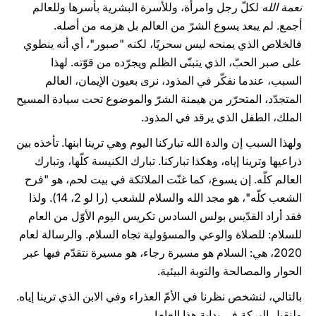
نعمة الله
لكلّ رجل وامرأة، وللأسرة البشرية بأسرها وللعالم
أجمع. لم يبعد يسوع الشرّ من العالم بل هزمه من أصله.
فالخلاص الذي يمنحه ليس سحريًا، لكنه "صبور"، أي أنه ينطوي
على صبر الحبّ، الذي يتبنّى الظلم ويجرّده من قوّته. لهذا
السبب، عندما نفكّر في المذود، نرى بعيون الإيمان، العالم
المتجدّد، المتحرّر من هيمنة الشرّ والموضوع تحت سيادة المسيح
الملك، الطفل الذي يرقد في المذود.
ولهذا السبب إن والدة الله تباركنا اليوم وهي ترينا ابنها. تأخذه بين
ذراعيها وترينا إياه، وهكذا تباركنا. تبارك الكنيسة كلّها، وتبارك
العالم كلّه. إن يسوع، كما غنّت الملائكة في بيت لحم، هو "فرح
الشعب كلّه"، هو مجد الله والسلام للشعب (را لو 2، 14). ولذا
فقد أراد القدّيس بولس السادس تكريس اليوم الأوّل من العام
للسلام: للصلاة والوعي والمسؤولية تجاه السلام. والرسالة لعام
2020، هي: السلام هو مسيرة رجاء، هو مسيرة نتقدّم فيها عبر
الحوار والمصالحة والتوبة البيئية.
بالتالي، لنشخص نظرنا في الأمّ العذراء وفي الابن الذي ترينا إياه.
ولنقبل البركة في بداية هذا العام!