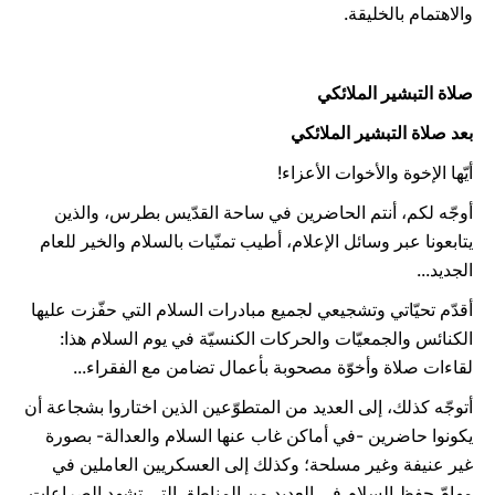
والاهتمام بالخليقة.
صلاة التبشير الملائكي
بعد صلاة التبشير الملائكي
أيّها الإخوة والأخوات الأعزاء!
أوجّه لكم، أنتم الحاضرين في ساحة القدّيس بطرس، والذين
يتابعونا عبر وسائل الإعلام، أطيب تمنّيات بالسلام والخير للعام
الجديد...
أقدّم تحيّاتي وتشجيعي لجميع مبادرات السلام التي حفّزت عليها
الكنائس والجمعيّات والحركات الكنسيّة في يوم السلام هذا:
لقاءات صلاة وأخوّة مصحوبة بأعمال تضامن مع الفقراء...
أتوجّه كذلك، إلى العديد من المتطوّعين الذين اختاروا بشجاعة أن
يكونوا حاضرين -في أماكن غاب عنها السلام والعدالة- بصورة
غير عنيفة وغير مسلحة؛ وكذلك إلى العسكريين العاملين في
مهامّ حفظ السلام في العديد من المناطق التي تشهد الصراعات.