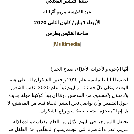
صلاة التبشير الملائكي
LATINE
عيد القدّيسة مريم أمّ الله
الأربعاء 1 يناير/ كانون الثاني 2020
ساحة القدّيس بطرس
]
Multimedia
[
أيّها الإخوة والأخوات الأعزّاء، صباح الخير!
اختتمنا الليلة الماضية عام 2019 رافعين الشكران لله على هبة
الوقت وعلى كلّ حسناته. واليوم نبدأ عام 2020 بنفس الشعور
بالامتنان والتسبيح
. من المدهش دومًا أن يبدأ كوكبنا جولة جديدة
حول الشمس وأن نواصل نحن البشر الحياة فيه. من المدهش، لا
بل إنها "معجزة" تجعلنا نتعجّب ونرفع الشكران.
تحتفل الليتورجيا في اليوم الأوّل من العام، بقداسة والدة الإله
مريم، عذراء الناصرة التي أنجبت يسوع المخلّص. هذا الطفل هو