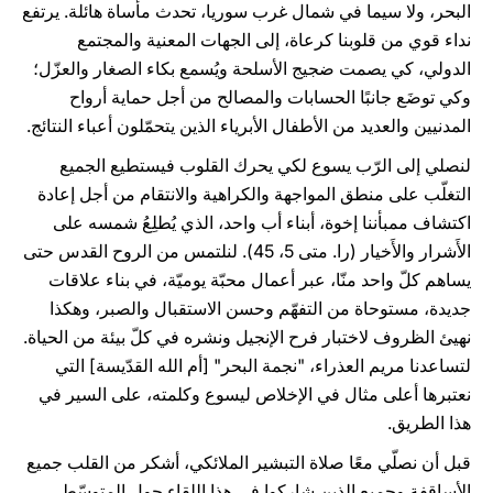
البحر، ولا سيما في شمال غرب سوريا، تحدث مأساة هائلة. يرتفع
نداء قوي من قلوبنا كرعاة، إلى الجهات المعنية والمجتمع
الدولي، كي يصمت ضجيج الأسلحة ويُسمع بكاء الصغار والعزّل؛
وكي توضَع جانبًا الحسابات والمصالح من أجل حماية أرواح
المدنيين والعديد من الأطفال الأبرياء الذين يتحمّلون أعباء النتائج.
لنصلي إلى الرّب يسوع لكي يحرك القلوب فيستطيع الجميع
التغلّب على منطق المواجهة والكراهية والانتقام من أجل إعادة
اكتشاف ممبأننا إخوة، أبناء أب واحد، الذي يُطلِعُ شمسه على
الأَشرار والأَخيار (را. متى 5، 45). لنلتمس من الروح القدس حتى
يساهم كلّ واحد منّا، عبر أعمال محبّة يوميّة، في بناء علاقات
جديدة، مستوحاة من التفهّم وحسن الاستقبال والصبر، وهكذا
نهيئ الظروف لاختبار فرح الإنجيل ونشره في كلّ بيئة من الحياة.
لتساعدنا مريم العذراء، "نجمة البحر" [أم الله القدّيسة] التي
نعتبرها أعلى مثال في الإخلاص ليسوع وكلمته، على السير في
هذا الطريق.
قبل أن نصلّي معًا صلاة التبشير الملائكي، أشكر من القلب جميع
الأساقفة وجميع الذين شاركوا في هذا اللقاء حول المتوسّط