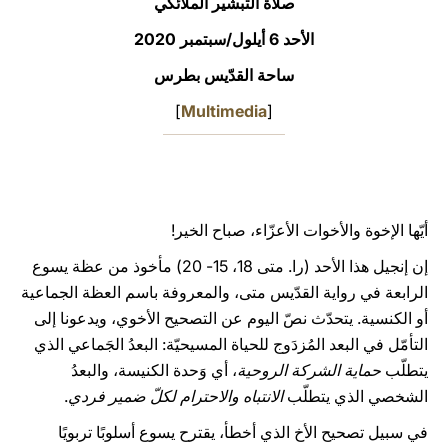
صلاة التبشير الملائكي
LATINE
الأحد 6 أيلول/سبتمبر 2020
ساحة القدّيس بطرس
]
Multimedia
[
أيّها الإخوة والأخوات الأعزّاء، صباح الخير!
إن إنجيل هذا الأحد (را. متى 18، 15- 20) مأخوذ من عظة يسوع
الرابعة في رواية القدّيس متى، والمعروفة باسم العظة الجماعية
أو الكنسية. يتحدّث نصّ اليوم عن التصحيح الأخوي، ويدعونا إلى
التأمّل في البعد المُزدَوج للحياة المسيحيّة: البعدُ الجَماعي الذي
يتطلّب
حماية الشركة الروحية
، أي وَحدة الكنيسة، والبعدُ
الشخصي الذي يتطلّب
الانتباه والاحترام
لكلّ ضمير فردي
.
في سبيل تصحيح الأخ الذي أخطأ، يقترح يسوع أسلوبًا تربويًا