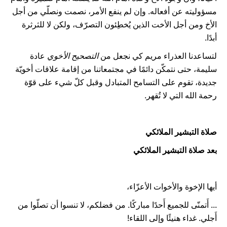
مسؤوليته عن أفعاله. وإن لم ينفع الأمر، نصمت ونصلّي من أجل
الأخ ومن أجل الأخت الذين يُخطِئون التصرّف، ولكن لا للثرثرة
أبدًا.
لتساعدنا العذراء مريم كي نجعل من
التصحيح الأخوي
عادة
سليمة، حتى نتمكّن دائمًا في مجتمعاتنا من إقامة علاقات أخويّة
جديدة، تقوم على التسامح المتبادل وقبل كلّ شيء على قوّة
رحمة الله التي لا تُقهر.
صلاة التبشير الملائكي
بعد صلاة التبشير الملائكي
أيها الإخوة والأخوات الأعزّاء،
... أَتمنّى للجميع أَحدًا مباركًا. من فضلكم، لا تنسوا أن تصلّوا من
أَجلي. غداء هنيئًا وإلى اللقاء!