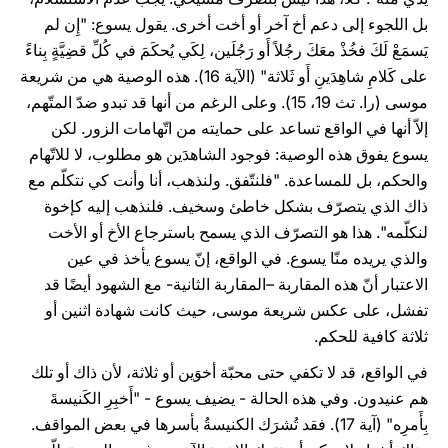
بل اللجوء إلى دعم أخ آخر أو أخت أخرى. يقول يسوع: "إِن لم
يَسمَعْ لَكَ فخُذْ معَكَ رجُلاً أَو رَجُلَين، لِكَي يُحكَمَ في كُلِّ قضِيَّةٍ بِناءً
على كَلامِ شاهِدَينِ أَو ثَلاثة" (الآية 16). هذه الوصية هي من شريعة
موسى (را. تث 19، 15). وعلى الرغم من أنها قد تبدو ضدّ المتّهم،
إلاّ أنها في الواقع تساعد على حمايته من اتّهامات الزور. لكن
يسوع يفوق هذه الوصية: فوجود الشاهدَين هو مطلوب، لا للاتّهام
والحكم، بل للمساعدة. "فلنتّفق. ولنذهب، أنا وأنت كي نتكلّم مع
ذاك الذي يتصرّف بشكل خاطئ وسخيف. فلنذهب إليه كإخوة
لنكلّمه". هذا هو التصرّف الذي يسمح باسترجاع الأخ أو الأخت
والذي يريده منّا يسوع. في الواقع، إنّ يسوع يأخذ في عين
الاعتبار أنّ هذه المقاربة –المقاربة الثانية- مع الشهود أيضًا قد
تفشل، على عكس شريعة موسى، حيث كانت شهادة اثنين أو
ثلاثة كافية للحكم.
في الواقع، قد لا تكفي حتى محبّة أخوَين أو ثلاثة، لأن ذاك أو تلك
هم عنيدون. وفي هذه الحالة - يضيف يسوع - "أَخبِرِ الكَنيسةَ
بِأَمرِه" (آية 17). فقد تُشرَك الكنيسةُ بأسرها في بعض المواقف.