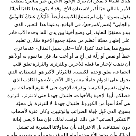
هناك أشياء لا يمكن أن تترك الإخوة الآخرين غير مبالين: يتطلّب
الأمر بالتالي حبًا أكبر لاستعادة الأخ. وقد لا يكون هذا كافيًا أحيانًا.
يقول يسوع: "وإِن لم يَسمَعْ لِلكَنيسةِ أَيضاً، فَلْيَكُنْ عندَكَ كالوثَنِيِّ
والجابي" (
نفس المرجع
). في الواقع، يدعونا هذا التعبير، الذي
يبدو محتقِرًا للغاية، إلى وضع أخينا بين يدي الله: وحده الآب قادر
على إظهار محبّة أعظم من محبّة جميع الإخوة معًا. إن تعليم
يسوع هذا يساعدنا كثيرًا، لأننا –على سبيل المثال- عندما نرى
خطأ أو نقص أو زلّة في أخٍ ما أو أخت ما، فإن ما نقوم به أولاً هو
أن نذهب لإخبار ما فعله للآخرين وللثرثرة. والثرثرة تغلق قلب
الجماعة، تغلق وَحدة الكنيسة. فالثرثار الأكبر هو الشيطان، الذي
يجول على الدوام حاملًا معه رذائل الآخر، لأنه هو الكاذب الذي
يحاول تقسيم الكنيسة وتفرقة الإخوة حتى لا تقوم الجماعة. من
فضلكم، أيها الإخوة والأخوات، فلنبذل جهدنا حتى لا نثرثر، الثرثرة
هي آفةٌ أسوأ من الكورونا. فلنبذل جهدنا: لا للثرثرة. بل محبّة
يسوع، الذي قَبِل جُباة الضرائب والوثنيين، وكان عثرة لأصحاب
"التفكير الصائب" في ذلك الوقت. لذلك، فإن هذا لا يعني إدانة
دون استئناف، بل الاعتراف بأن محاولاتنا البشرية قد تفشل
أحيانًا، وأن وجود الأخ وحده أمام الله قد يضعه أمام ضميره وأمام