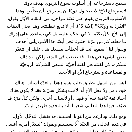
يسمح باسترجاعه. إن أسلوب يسوع التربوي يهدف دومًا
لاسترجاع الأخ؛ لأنه يحاول دومًا أن يسترجع، أن يخلّص. وهذا
الأسلوب التربوي يقوم على ثلاثة مراحل. في المقام الأوّل يقول:
"انفَرِدْ بِه ووَبِّخْهُ" (الآية 15)، أي لا تذيع خطيئته. وهذا يعني الذهاب
إلى الأخ بكلّ تكتّم، لا كي تحكم عليه، بل كي تساعده على إدراك
ما فعله. كم من مرّة اختبرنا نحن أيضًا هذا الأمر: يأتي أحدهم
ويقول لنا "اسمع، أنت قد أخطأت بصنعك هذا. عليك أن تتغيّر
بعض الشيء في هذا". قد نغضب في البدء، ولكن بعد ذلك
نشكره، لأن لفتته هي لفتة أخويّة، تسعى للشركة الروحيّة
والمساعدة واسترجاع الأخ أو الأخت.
ليس من السهل تطبيق تعليم يسوع هذا، ولعدّة أسباب. هناك
خوف من ردّ فعل الأخ أو الأخت بشكل سيّء؛ فقد لا يكون هناك
أحيانًا ثقة كافية فيه أو فيها... أو لأسباب أخرى. ولكن كلّ مرّة قد
طبّقنا فيها هذا التعليم، شعرنا بأنه بالتحديد طريق الربّ.
ومع ذلك، وبالرغم من النوايا الحسنة، قد يفشل التدخّل الأول.
في هذه الحالة، من الجيّد ألّا نستسلم ونقول: "ليتدبّر أمره، أغسل
يدي منه". كلا، هذا ليس بتصرّف مسيحيّ. يجب عدم الاستسلام،