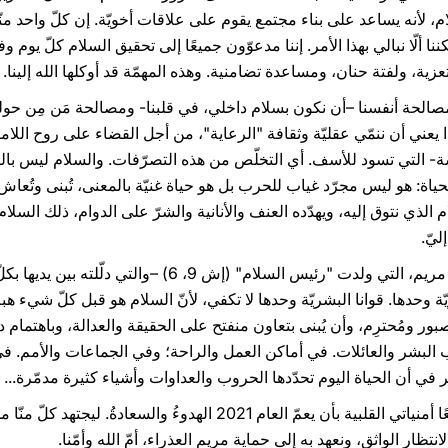
، لأنه يساعد على بناء مجتمع يقوم على علاقات أخويّة. إن كلّ واحد منّا،
نا ألّا نبالي بهذا الأمر. إننا مدعوّون جميعًا إلى تحقيق السلام كلّ يوم وفي
ية، ولفتة حنان، ومساعدة تضامنية. وهذه المهمّة قد أوكلها الله إلينا. إن
مصالحة أنفسنا –أن نكون بسلام داخلي، في قلبنا- ومصالحة مَن مِن حولنا
يعني أن ننمّي عقليّة وثقافة "الرعاية"، من أجل القضاء على روح اللامبا
فسة- التي تسود للأسف. أي التخلّص من هذه التصرّفات. والسلام ليس بال
ي الحياة: هو ليس مجرّد غياب للحرب بل هو حياة غنيّة بالمعنى، تُبنى وت
 الذي نتوق إليه، ويهدّده العنف والأنانية والشرّ على الدوام، ذلك السلام
إليّ.
عسى أن تنال لنا من السماء العذراءُ مريم، التي ولدت "رئيس ال
يّة وحدها. قوانا البشريّة وحدها لا تكفي، لأنّ السلام هو قبل كلّ شيء ه
ور ومُحترِم، وأن يُبنى بتعاون منفتح على الحقيقة والعدالة، وباهتمام 
ب البشر والعائلات. في أماكن العمل والراحة؛ وفي الجماعات والأمم. في
في أن الحياة اليوم تحدّدها الحروب والعداوات وأشياء كثيرة مدمّرة... ن
على عتبة هذه البداية، أقدّم لكم جميعًا أمنياتي القلبية بأن يعمّ العام 1
تظار الواثق، ونعهد به إلى حماية مريم العذراء، أمّ الله وأمّنا.