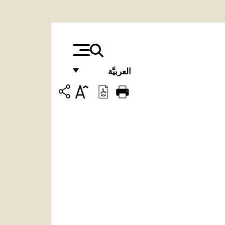
العربيَّة
FRANÇAIS
ENGLISH
ITALIANO
PORTUGUÊS
ESPAÑOL
DEUTSCH
POLSKI