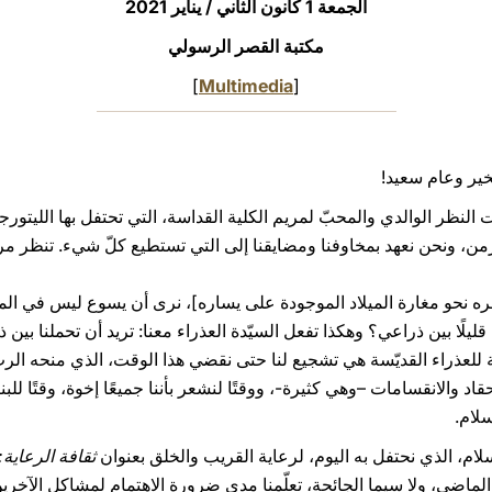
الجمعة 1 كانون الثاني / يناير 2021
مكتبة القصر الرسولي
]
Multimedia
[
الخير وعام سعيد!
 النظر الوالدي والمحبّ لمريم الكلية القداسة، التي تحتفل بها الليتورجي
، ونحن نعهد بمخاوفنا ومضايقنا إلى التي تستطيع كلّ شيء. تنظر مريم إ
نظره نحو مغارة الميلاد الموجودة على يساره]، نرى أن يسوع ليس في المذو
يلًا بين ذراعي؟ وهكذا تفعل السيّدة العذراء معنا: تريد أن تحملنا بين ذ
ة للعذراء القديّسة هي تشجيع لنا حتى نقضي هذا الوقت، الذي منحه الربّ
اد والانقسامات –وهي كثيرة-، ووقتًا لنشعر بأننا جميعًا إخوة، وقتًا للبن
لام.
لام، الذي نحتفل به اليوم، لرعاية القريب والخلق بعنوان
ثقافة الرعاية
ماضي، ولا سيما الجائحة، تعلّمنا مدى ضرورة الاهتمام لمشاكل الآخرين