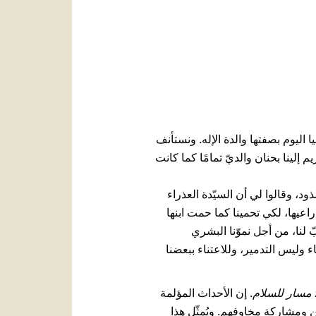
العربيّة
中文
LATINE
ا اليوم بصفتها والدة الإله. ونستأنف
لينا بحنان والديّ تمامًا كما كانت
د، وقالوا لي أن السيّدة العذراء
راعيها، لكي تحمينا كما حمت ابنها
 لنا، من أجل نموّنا البشري
اء وليس التدمير، وللاعتناء ببعضنا
: مسار للسلام
. إن الأحداث المؤلمة
 ومشاركة مخاوفهم. ويُمثّل هذا