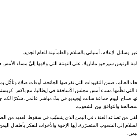
 عبر وسائل الإعلام، أمنياتي بالسلام والطمأنينة للعام الجديد.
ة الرئيس سيرجيو ماتاريلا، على التهنئة التي وجّهها إليَّ مساء الأمس ف
ء العالم، ضمن التقييدات التي تفرضها الجائحة، أوقات صلاة وتأمُّل بمنا
التي نظَّمها مساء أمس مجلس الأساقفة في إيطاليا، مع باكس كريستي
متها صباح اليوم جماعة سانت إيجيديو في بثّ مباشر عالمي. شكرًا لكم ج
المصالحة والتوافق بين الشعوب.
قي من تصاعد العنف في اليمن الذي يتسبّب في سقوط العديد من الضحايا
لام إلى الشعوب المتضرّرة. أيها الإخوة والأخوات لنفكر بأطفال اليمن!
يمن.