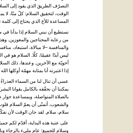
التصرّف الطريقَ الذي يقود إلى السلام
الوقت، لتحقيق السلام: كلّ منّا، لا يمكن
المساعدة للأخ الذي يحتاج إلى كلمة تعز
نستطيع أن نبني السلام إذا بدأنا في 
من رعاية المحتاجين والمعوزين. وهذا 
والمنافسة –لا مبالاة، استبعاد، منا
ليس أبدًا عقيمًا، كلّا. السلام هو ف
أخويّة مع الآخرين. وعندها، ذلك السلام
إذا اعتبرته أنا بمثابة مهمّة أوكلها الله 
يمكننا أن نحقّقه بالكامل بقوانا البشر
بالصلاة المتواصلة، وبمساعدة حوار صب
والشعوب. أتمنّى أن يعمّ السلام قلو
سلام، سلام. لقد حان الوقت لأن نفكّر 
وسلام للجميع؛ عام مليء بالرجاء وبالان