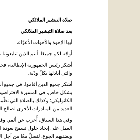
صلاة التبشير الملائكي
بعد صلاة التبشير الملائكي
أيها الإخوة والأخوات الأعزّاء،
أوجّه لكم جميعًا، أنتم الذين تتابعوننا
أشكر رئيس الجمهورية الإيطالية، فخام
والتي أبادلها بكلّ ودّية.
أشكر جميع الذين أقاموا، في جميع أنحا
بشكل خاص، في المسيرة الافتراضية 
الكاثوليكي؛ وكذلك بالصلاة التي نظّ
العديد من المبادرات الأخرى لصالح 
وفي هذا السياق، أُعرب عن ألمي وقل
العمل على إيجاد حلول تسمح بعودة الس
ويضنيهم الجوع. لنصلِّ معًا من أجل ال