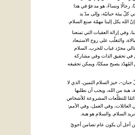
 رجالًا ونساءً، هو مدعوّ في هذا
 كلّ بيئة حياتيّة، وإلى مدّ يد
ّ الله يكل إلينا مهمّة صنع السلام.
، وفي إزالة العقبات التي تمنعنا
لاة، والتغلّب على روح الاستبعاد
تالي مجرّد غياب للحرب. السلام
ُعاش في تحقيق الذات وفي مشاركة
 المُهدّد يصبح ممكنًا، ويمكن تحقيقه
سلام" (إش 9، 6) –والتي دلّلته بين يديها بكلّ حنان-، خيرَ السلام الثمين، الذي لا
بة، هبة من الله، ويجب أن نطلبها
دائمًا للتطلّعات المشروعة للأشخاص
 العائلات، وفي العمل، وفي الأمم:
ريد السلام. والسلام هو هبة.
202 الهدوءُ والسعادةُ. ليجتهد كلّ منّا من أجل أن يكون عام تضامن أخويّ