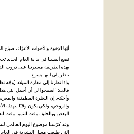
أيّها الإخوة والأخوات الأعزّاء، صباح 
نضع أنفسنا في بداية العام الجديد تحت
بهذه الطريقة مسيرتنا على دروب الزمن
تنظر إلى ابنها يسوع.
وإذا نظرنا إلى مغارة الميلاد [وجّه 
قالت: "اسمحوا لي أن أحمل ابني هذا قل
وأحبّته. إن النظرة المطمئنة والمعزي
والروحي، ولكي يكون وقتًا لتهدئة الأحق
البعض وبالخلق. وقت للنمو، وقت للس
وقد كرّسنا موضوع اليوم العالمي للس
التي طبعت مسار البشرية في العام ال