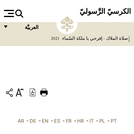
الكرسيّ الرَّسوليّ
العربيَّة
صلاة الملاك - إفرحي يا ملكة السّماء
2021
FRANÇAIS
ENGLISH
ITALIANO
PORTUGUÊS
ESPAÑOL
DEUTSCH
POLSKI
PT
-
PL
-
IT
-
HR
-
FR
-
ES
-
EN
-
DE
العربيّة
-
AR
中文