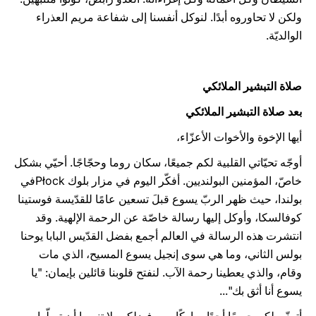
ولكن لا تحاوروه أبدًا. لنوكل أنفسنا إلى شفاعة مريم العذراء
الوالديّة.
صلاة التبشير الملائكي
بعد صلاة التبشير الملائكي
أيها الإخوة والأخوات الأعزّاء،
أوجّه تحيّاتي القلبية لكم جميعًا، سكان روما وحجّاجًا. أحيّي بشكل
خاصّ، المؤمنين البولنديين. أفكّر اليوم في مزار بلوك Płockفي
بولندا، حيث ظهر الربّ يسوع قبلَ تسعين عامًا للقدّيسة فوستينا
كوفالسكا، وأوكل إليها رسالة خاصّة عن الرحمة الإلهية. وقد
انتشرت هذه الرسالة في العالم أجمع بفضل القدّيس البابا يوحنا
بولس الثاني، وما هي سوى إنجيل يسوع المسيح، الذي مات
وقام، والذي يعطينا رحمة الآب. لنفتح قلوبنا قائلين بإيمان: "يا
يسوع أنا أثق بك"...