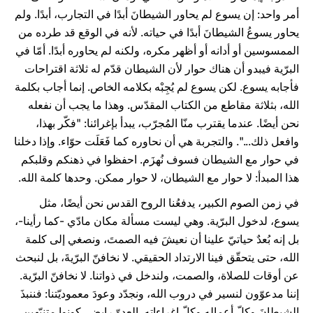
أمر واحد: إن يسوع لم يحاور الشيطانَ أبدًا في التجارب، أبدًا. ولم
يحاور يسوعُ الشيطانَ أبدًا في حياته. لأنه في الوقع قد طرده من
الممسوسين أو أدانه أو أظهر مكره، ولكنه لم يحاوره أبدًا. أمّا في
البرّية فيبدو أن هناك حوار لأن الشيطان قدّم له ثلاثة اقتراحات
فأجابه يسوع. لكن يسوع لم يُجِبْه بكلامه الخاص. إنما أجاب بكلمة
الله، بثلاثة مقاطع من الكتاب المقدّس. وهذا ما يجب أن نفعله
نحن أيضًا. عندما يقترب منّا المُجرّب، يبدأ بإغرائنا: "فكّر بهذا،
وافعل ذلك...". والتجربة هي أن نحاوره كما فَعَلَت حوّاء. وإذا دخلنا
في حوار مع الشيطان فسوف نُهزَم. احفظوا في ذهنكم وقلبكم
هذا المبدأ: لا حوار مع الشيطان، لا حوار ممكن. وحدها كلمة الله.
في زمن الصوم الكبير، يدفعُنا الروح القدس نحن أيضًا، مثل
يسوع، لدخول البرّية. وهي ليست مسألة مكان مادّي -كما رأينا-،
بل إنه بُعدٌ حياتيّ علينا أن نعيشَ فيه الصمتَ، ونصغي إلى كلمة
الله، حتى يتحقّق فينا الارتداد الحقيقي. لا نخافنّ البرّيةَ، بل لنبحث
عن أوقات للصلاة، والصمت، ولندخل في ذواتنا. لا نخافنّ البرّية.
إننا مدعوّون لنسير في دروب الله، ونجدّد وعودَ معموديّتنا: فننبذَ
الشيطانَ وكلّ أعماله وكلّ إغراءاته. العدوّ رابض، كونوا متنبّهين.