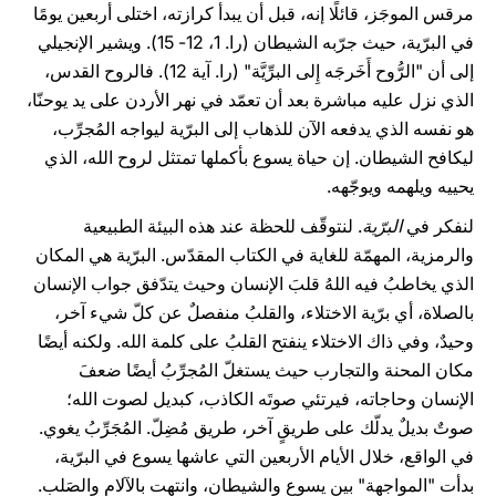
مرقس الموجَز، قائلًا إنه، قبل أن يبدأ كرازته، اختلى أربعين يومًا
في البرّية، حيث جرّبه الشيطان (را. 1، 12- 15). ويشير الإنجيلي
إلى أن "الرُّوح أَخَرجَه إِلى البرِّيَّة" (را. آية 12). فالروح القدس،
الذي نزل عليه مباشرة بعد أن تعمّد في نهر الأردن على يد يوحنّا،
هو نفسه الذي يدفعه الآن للذهاب إلى البرّية ليواجه المُجرِّب،
ليكافح الشيطان. إن حياة يسوع بأكملها تمتثل لروح الله، الذي
يحييه ويلهمه ويوجّهه.
لنفكر في
البرّية
. لنتوقّف للحظة عند هذه البيئة الطبيعية
والرمزية، المهمّة للغاية في الكتاب المقدّس. البرّية هي المكان
الذي يخاطبُ فيه اللهُ قلبَ الإنسان وحيث يتدّفق جواب الإنسان
بالصلاة، أي برّية الاختلاء، والقلبُ منفصلٌ عن كلّ شيء آخر،
وحيدٌ، وفي ذاك الاختلاء ينفتح القلبُ على كلمة الله. ولكنه أيضًا
مكان المحنة والتجارب حيث يستغلّ المُجرِّبُ أيضًا ضعفَ
الإنسان وحاجاته، فيرتئي صوتَه الكاذب، كبديل لصوت الله؛
صوتٌ بديلٌ يدلّك على طريقٍ آخر، طريق مُضِلّ. المُجَرِّبُ يغوي.
في الواقع، خلال الأيام الأربعين التي عاشها يسوع في البرّية،
بدأت "المواجهة" بين يسوع والشيطان، وانتهت بالآلام والصَلب.