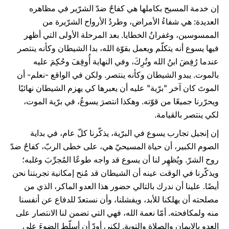
إن خدمة المسيح بكاملها هي كفاحٌ ضدّ الشرّير في مظاهره
العديدة: هي شفاءُ الأمراض، وطردُ الأرواح الشرّيرة من
الممسوسين، وغفرانُ الخطايا. بعد المرحلة الأولى التي أظهر
فيها يسوع أنه يتكلّم ويعمل بقوّة الله، بدا الشيطان وكأنه ينتصر
عندما رُفِضَ ابنُ الله وتُرِكَ، وفي النهاية أُوقِفَ وحُكِمَ عليه
بالموت. يبدو الشيطان وكأنه ينتصر. ولكن في الواقع -نعلم- أن
الموتَ كان آخر "برّية" عليه أن يعبرها كي يهزم الشيطان نهائيًا
ويحرّرنا جميعًا من قوّته. وهكذا انتصرَ يسوعُ، في برّية الموت،
لكي ينتصر بالقيامة.
إن إنجيل تجارب يسوع في البرّية، يذكّرنا كلّ عام، في بداية
الصوم الكبير، أن حياة المسيحيّ هي، على خطى الربّ، كفاحٌ ضدّ
روح الشرّ. ويُظهِر لنا أن يسوع قد واجه طوعًا المُجرِّبَ وغلبه؛
ويذكّرنا في الوقت عينه أن الشيطان قد مُنح إمكانية تجربتنا نحن
أيضًا. علينا أن ندرك بالتالي حضور هذا العدو الماكر، الذي من
مصلحته أن يهلكنا للأبد، ويفشلنا، وأن نستعدّ للدفاع عن أنفسنا
منه ولمكافحته. أمّا نعمة الله، فهي التي تضمن لنا الانتصار على
العدو بالإيمان والصلاة والتوبة. لكني أودّ أن أسلّط الضوءَ على