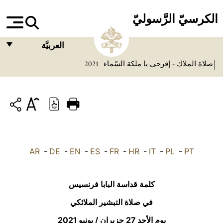
الكرسيّ الرَّسوليّ
العربيَّة
صلاة الملاك - إفرحي يا ملكة السّماء
2021
FRANÇAIS
ENGLISH
ITALIANO
PORTUGUÊS
ESPAÑOL
AR
-
DE
-
EN
-
ES
-
FR
-
HR
-
IT
-
PL
-
PT
DEUTSCH
POLSKI
كلمة قداسة البابا فرنسيس
العربيّة
في صلاة التبشير الملائكي
يوم الأحد 27 حزيران / يونيو 2021
中文