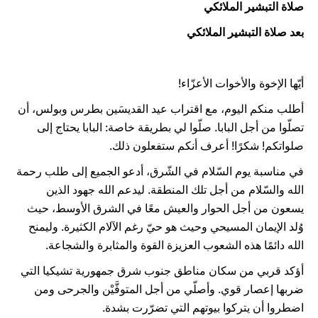
صلاة التبشير الملائكي
بعد صلاة التبشير الملائكي
أيّها الإخوة والأخوات الأعزّاء!
أطلب منكم اليوم، مع اقتراب عيد القديسَين بطرس وبولس، أن
تصلّوا من أجل البابا. صلّوا لي بطريقة خاصة: البابا يحتاج إلى
صلواتكم! شكرًا! أعرف أنكم ستفعلون ذلك.
في مناسبة يوم السّلام في الشّرق، أدعو الجميع إلى طلب رحمة
الله والسّلام من أجل تلك المنطقة. ليدعم الله جهود الذين
يسعون من أجل الحوار والعيش معًا في الشرق الأوسط، حيث
وُلد الإيمان المسيحي وحيث هو حيّ رغم الآلام الكثيرة. وليمنح
الله دائمًا هذه الشعوب العزيزة القوة والمثابرة والشجاعة.
أؤكد قربي من سكان مناطق جنوب شرق جمهورية تشيكيا التي
ضربها إعصار قوي. وأصلّي من أجل المتوفَّيْن والجرحى ومن
اضطروا أن يتركوا بيوتهم التي تضرّرت بشدة.