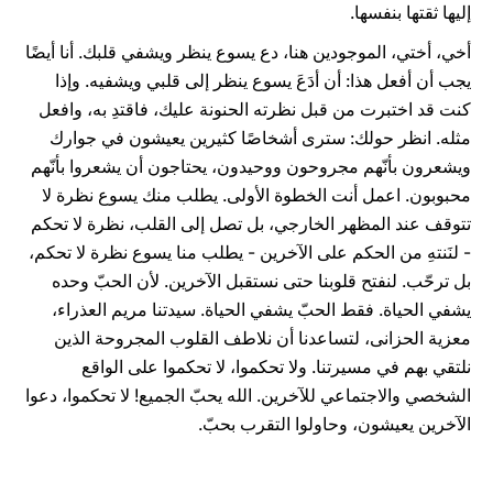
إليها ثقتها بنفسها.
أخي، أختي، الموجودين هنا، دع يسوع ينظر ويشفي قلبك. أنا أيضًا
يجب أن أفعل هذا: أن أدَعَ يسوع ينظر إلى قلبي ويشفيه. وإذا
كنت قد اختبرت من قبل نظرته الحنونة عليك، فاقتدِ به، وافعل
مثله. انظر حولك: سترى أشخاصًا كثيرين يعيشون في جوارك
ويشعرون بأنّهم مجروحون ووحيدون، يحتاجون أن يشعروا بأنّهم
محبوبون. اعمل أنت الخطوة الأولى. يطلب منك يسوع نظرة لا
تتوقف عند المظهر الخارجي، بل تصل إلى القلب، نظرة لا تحكم
- لنَنتهِ من الحكم على الآخرين - يطلب منا يسوع نظرة لا تحكم،
بل ترحّب. لنفتح قلوبنا حتى نستقبل الآخرين. لأن الحبّ وحده
يشفي الحياة. فقط الحبّ يشفي الحياة. سيدتنا مريم العذراء،
معزية الحزانى، لتساعدنا أن نلاطف القلوب المجروحة الذين
نلتقي بهم في مسيرتنا. ولا تحكموا، لا تحكموا على الواقع
الشخصي والاجتماعي للآخرين. الله يحبّ الجميع! لا تحكموا، دعوا
الآخرين يعيشون، وحاولوا التقرب بحبّ.