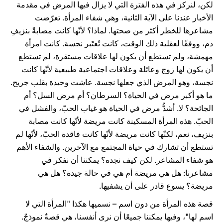
لكن، لنركز في هذه الفترة التي لا يزال فيها المرض في مقدمة
الأخبار عندنا على الآية الثانية، وهي شفاء المرأة. تعرّضت
مشاعرها للخطر أكثر من صحتها. لماذا؟ لأنّها كانت مصابةً بنزيفِ
دم، ووفقًا لعقلية ذلك الوقت، كانت تُعتَبر نجسة. كانت امرأة
مهمشة، ولم تستطع أن يكون لها علاقات مستقرة، لم تستطع
أن يكون لها زوج وعائلة وعلاقات اجتماعية طبيعية لأنّها كانت
نجسة، وهو المرض الذي جعلها نجسة. عاشت وحيدة بقلب جريح.
ما هو أكبر مرض في الحياة؟ السرطان؟ أم مرض السل؟ أم
الجائحة؟ لا. أشدُّ مرض في الحياة هو غياب الحبّ، والفشل في
الحبّ. هذه المرأة المسكينة كانت مريضة لأنّها كانت مصابة
بنزيف، نعم، لكنّها كانت مريضة لأنّها كانت فاقدة الحبّ، لأنّها لم
تستطع أن تشارك في حياة المجتمع مع الآخرين. والشفاء الأهم
هو شفاء المشاعر. لكن كيف نجده؟ يمكننا أن نفكر في
مشاعرنا: هل هي مريضة أم هي في حالة جيدة؟ هل هي
مريضة؟ يسوع قادر على أن يشفيها.
قصة هذه المرأة من دون اسم – نسميها هكذا "المرأة التي لا
اسم لها"، وفيها يمكننا جميعًا أن نرى أنفسنا، هي قصةٌ نموذجٌ.