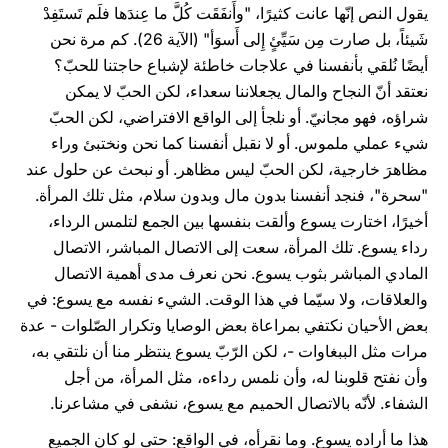
يقول النص إنّها عانت كثيرًا، "وأَنفَقَت كُلَّ ما عِندَها فلَم تَستَفِدْ
شَيئاً، بل صارت مِن سَيِّئٍ إِلى أَسوَأ" (الآية 26). كم مرة نحن
أيضًا نُلقي بأنفسنا في علاجات خاطئة لإشباع حاجتنا للحبّ؟
نعتقد أنّ النجاح والمال يجعلاننا سعداء، لكن الحبّ لا يمكن
شراؤه، فهو مجانيّ. أو نلجأ إلى الواقع الافتراضي، لكن الحبّ
شيء عملي ملموس. أو لا نقبل أنفسنا كما نحن ونختبئ وراء
مظاهرَ خارجية، لكن الحبّ ليس مظاهر. أو نبحث عن حلول عند
"سحرة"، فنجد أنفسنا بدون مال وبدون سلام، مثل تلك المرأة.
أخيرًا، اختارت يسوع وألقت بنفسها بين الجمع لتلمس الرداء،
رداء يسوع. تلك المرأة، سعت إلى الاتصال المباشر، الاتصال
المادي المباشر بثوب يسوع. نحن نعرف مدى أهمية الاتصال
والعلاقات، ولا سيّما في هذا الوقت. الشيء نفسه مع يسوع: في
بعض الأحيان نكتفي بمراعاة بعض الوصايا وتكرار الصّلوات - عدة
مرات مثل الببغاوات -، لكن الرّبّ يسوع ينتظر منا أن نلتقي به،
وأن نفتح قلوبنا له، وأن نلمس رداءه، مثل المرأة، من أجل
الشفاء. لأنّه بالاتصال الحميم مع يسوع، نشفى في مشاعرنا.
هذا ما أراده يسوع. وما نقرأه، في الواقع: حتى لو كان الجميع