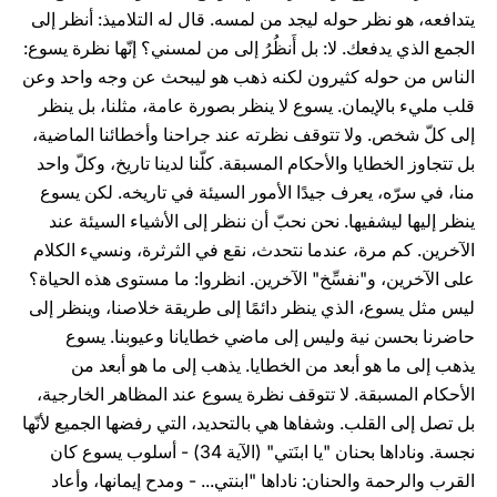
يتدافعه، هو نظر حوله ليجد من لمسه. قال له التلاميذ: أنظر إلى
الجمع الذي يدفعك. لا: بل أَنظُرُ إلى من لمسني؟ إنّها نظرة يسوع:
الناس من حوله كثيرون لكنه ذهب هو ليبحث عن وجه واحد وعن
قلب مليء بالإيمان. يسوع لا ينظر بصورة عامة، مثلنا، بل ينظر
إلى كلّ شخص. ولا تتوقف نظرته عند جراحنا وأخطائنا الماضية،
بل تتجاوز الخطايا والأحكام المسبقة. كلّنا لدينا تاريخ، وكلّ واحد
منا، في سرّه، يعرف جيدًا الأمور السيئة في تاريخه. لكن يسوع
ينظر إليها ليشفيها. نحن نحبّ أن ننظر إلى الأشياء السيئة عند
الآخرين. كم مرة، عندما نتحدث، نقع في الثرثرة، ونسيء الكلام
على الآخرين، و"نفسِّخ" الآخرين. انظروا: ما مستوى هذه الحياة؟
ليس مثل يسوع، الذي ينظر دائمًا إلى طريقة خلاصنا، وينظر إلى
حاضرنا بحسن نية وليس إلى ماضي خطايانا وعيوبنا. يسوع
يذهب إلى ما هو أبعد من الخطايا. يذهب إلى ما هو أبعد من
الأحكام المسبقة. لا تتوقف نظرة يسوع عند المظاهر الخارجية،
بل تصل إلى القلب. وشفاها هي بالتحديد، التي رفضها الجميع لأنّها
نجسة. وناداها بحنان "يا ابنَتي" (الآية 34) - أسلوب يسوع كان
القرب والرحمة والحنان: ناداها "ابنتي... - ومدح إيمانها، وأعاد