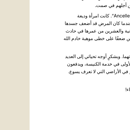
 من أجلهم في صمت.
تم تطويب يوم أمس، في بريشيا، الأخت ”Lucia dell’Immacolata“، وهي راهبة من راهبات ”Ancelle della Carità“. كانت امرأة وديعة
خرين حتى عندما كان المرض قد أضعف جسدها
ثانية والعشرين من عمرها في حادث
ناس ضعفًا على خطى موهبة خادم الله
تهما. وبشكرٍ أوجه تحياتي إلى العديد
الأولى في خدمة الكنيسة، ويدفعون
م في الأراضي التي لا تعرف يسوع.
ء!