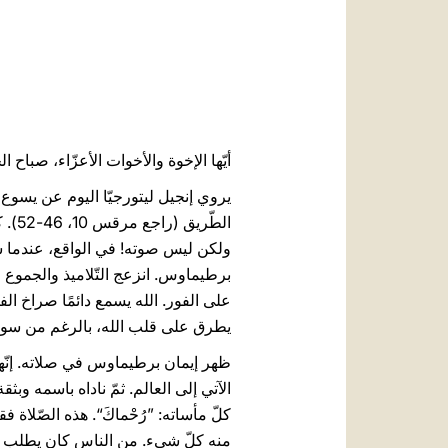
أيّها الإخوة والأخوات الأعزّاء، صباح ال
يروي إنجيل ليتورجيّا اليوم عن يسو
الطّ
على الفور. الله يسمع دائمًا صراخ ال
يطرق على قلب الله، بالرغم من سوء الفه
ظهر إيمان برطيماوس في صلاته. إنّها ل
الآتي إلى العالم. ثمّ ناداه باسمه وبث
كلّ مأساته: ”رُحْماكَ“. هذه الصّلاة 
منه كلّ شيء. من الناس كان يطلب نقو