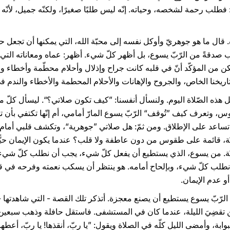
فطلب رحمة لشخصه، وحياته. إنّه ليس طلبًا صغيرًا، ولكنّه جميل، لأنّه
ل ما هو جوهريّ وأوكل نفسه إلى محبّة الله، التي يمكنها أن تجعل حي
ب صدقةً من الرّبّ يسوع، بل أظهر كلّ شيء. أظهر: عماه ومعاناته الت
كن من المؤكّد أنّ في قلبه كانت جراح وإذلال وأحلام محطّمة وأخطاء و
ريخنا الخاص، والجروح والإهانات والأحلام المحطمة والأخطاء والندم ف
. لنصل هذه الصّلاة اليوم. ولنسأل أنفسنا: ”كيف تكون صلاتي؟“. ليسأل كل
وتعرف كيف ”تُوقف“ الرّبّ يسوع المارّ أمامي، أم إنّها تكتفي بأن تحيّي
لا تساعد على الإطلاق. ومن ثمّ: هل صلاتي ”جوهرية“، وتكشف قلبي أمام 
ّة، قائمة على طقوس من دون عاطفة ولا قلب؟ عندما يكون الإيمان حيًّا
آنيّة. من يسوع، الذي يستطيع أن يفعل كلّ شيء، يجب أن نطلب كلّ شيء. 
لب كلّ شيء، وبإلحاح أمامه. هو ينتظر أن يسكب نعمته وفرحه في قلو
و عدم الإيمان.
ّ الرّبّ يسوع يستطيع أن يصنع معجزة. أتذكر تلك القصة - التي شاهدتها -
ن تقضِيَ الليلة، عندما كان في المستشفى. فاستقل حافلة وذهب سبعين ك
وابة، وأمضى الليل كلّه في الصلاة ويقول: ”يا ربّ، أنقذها! يا ربّ، أعطها