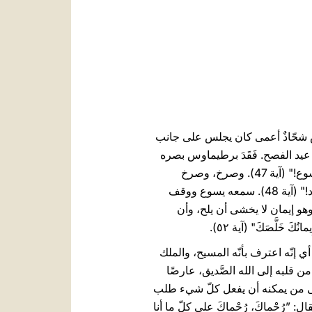
العربيّة
中文
LATINE
وس شحّاذٌ أعمى كان يجلس على جانب
يم من أجل عيد الفصح. فَقَدَ برطيماوس بصره
ولكن ليس صوته! في الواقع، عندما سمع أنّ يسوع كان مارًّا من هناك، أخذ يصيح: "رُحْماكَ، يا ٱبنَ داود، يا يَسوع!" (آية 47). وصرخ، وصرخ
برطيماوس. انزعج التّلاميذ والجموع من صراخه وانتهروه ليسكت. لكنّه صاح أشدّ صياح: "رُحْماكَ، يا ٱبنَ داود!" (آية 48). سمعه يسوع ووقف
وهو إيمان لا يخشى أن يلح، وأن
لَّصَكَ" (آية ٥٢).
ي إنّه اعترف بأنّه المسيح، والملك
ن قلبه إلى الله الصَّديق، عارضًا
. إلى من يمكنه أن يفعل كلّ شيء طلب
رُحْماكَ، رُحْماكَ على كلّ ما أنا