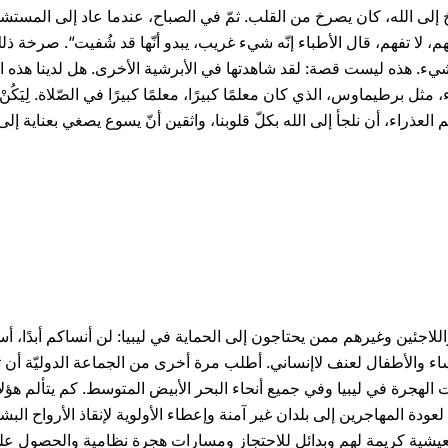
إلى الله، كان يصرخ من القلب. ثمّ في الصباح، عندما عاد إلى المستشف
هم، لا تفهم، قال الأطباء إنّه شيء غريب، يبدو أنّها قد شُفيت“. صرخة
يء. هذه ليست قصة: لقد شاهدتها في الأبرشية الأخرى. هل لدينا هذه ا
ل برطيماوس، الذي كان معلمًا كبيرًا، معلمًا كبيرًا في الصّلاة. لِيَكُنْ 
ريم العذراء، أن نلجأ إلى الله بكلّ قلوبنا، واثقين أنّ يسوع يصغي بعناية إلى
للاجئين وغيرهم ممن يحتاجون إلى الحماية في ليبيا: لن أنساكم أبدًا،
ساء والأطفال لعنف لاإنساني. أطلب مرة أخرى من الجماعة الدوليّة أن
الهجرة في ليبيا وفي جميع أنحاء البحر الأبيض المتوسط. كم يتألم هؤلا
ة المهاجرين إلى بلدان غير آمنة وإعطاء الأولوية لإنقاذ الأرواح البش
 كريمة لهم وبدائل للاحتجاز ومسارات هجرة نظامية والحصول على إ