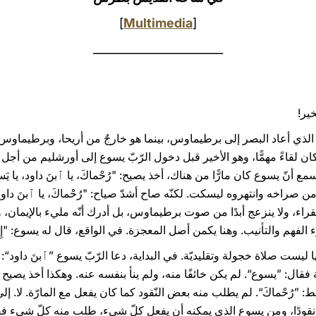
]
Multimedia
[
_______________________
خير!
ع الذي أعاد البصر إلى برطيماوس، بينما هو خارجٌ من أريحا، وبرطيما
ريق (راجع مرقس 10، 46-52). كان لقاءً مهمًّا، وهو الأخير قبل دخول الرّبّ يسوع إلى أورشل
فقراء، ولا ينزعج أبدًا من صوت برطيماوس، بل أدرك أنّه مليء بالإيمان، 
م والتأنيب. وهنا يكمن أصل المعجزة. في الواقع، قال له يسوع: "إِيمانُكَ خَ
يست صلاة خجولة وتقليديّة. في البداية، دعا الرّبّ يسوع ”ٱبنَ داود“: أ
قة فقال: ”يسوع“. لم يكن خائفًا منه، ولم ينأ بنفسه عنه. وهكذا أخذ يصيح م
فقط: ”رُحْماكَ“. لم يطلب منه بعض النّقود كما كان يفعل مع المارّة. لا
دًا، ومن يسوع الذي يمكنه أن يفعل كلّ شيء، طلب منه كلّ شيء فقال: ”