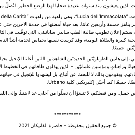
وات الذين يعيشون منذ سنوات عديدة ضحايا لهذا الوضع الخطير. لنُصلِّ
 وتوفيت عام ١٩٥٤ عن عمر يناهز خمسة وأربعين عامًا، بعد حياة أمضتها في خدمة الآ
 سيتم إعلان تطويب طالبة الطب ساندرا ساباتيني، التي توفّيت في ال
محبة كبيرة والصّلاة اليومية، وقد كرست نفسها بحماس لخدمة أشدِّ ال
َين. جميعًا.
إلى هاتين الطوباويَّتَين الجديدتَين الشاهدتين اللتين أعلنتا الإنجيل بحيا
انًا وراهباتٍ ومؤمنين علمانيّين – الذين يبذلون طاقاتهم في الخطوط 
هادتهم. ويقومون بذلك لا للبحث عن أتباع، بل ليشهدوا للإنجيل في حياته
جميعًا! كما أحيّي إكليريكيي كلية Urbano.
س جميل. ومن فضلكم، لا تنسَوْا أن تصلّوا من أجلي. غداءً هنيئًا وإلى اللقا
***********
© جميع الحقوق محفوظة – حاضرة الفاتيكان 2021