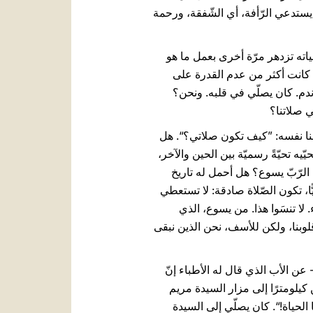
 يستدعي الرّأفة، أي الشّفقة، ورحمة
اته تزدهر مرّة أخرى بعمل ما هو
ي كانت أكثر من عدم القدرة على
ندم. كان يصلّي في قلبه. ونحن؟
ي صلاتنا؟
ّ منا نفسه: ”كيف تكون صلاتي؟“. هل
ه تحيّةً رسميّة بين الحين والآخر،
الرّبّ يسوع؟ هل أحمل له تاريخ
، تكون الصّلاة صادقة: لا تستعطي
لا تنسَوا هذا. من يسوع، الذي
بنا، ولكن للأسف، نحن الذين نبقى
 عن الأب الذي قال له الأطباء إنّ
يلومترًا إلى مزار السيدة مريم
 الحياة!“. كان يصلّي إلى السيدة