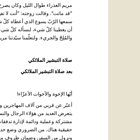
مريم العذراء طوال الليل وكان يصرخ 
”قد ماتت“. وقالت زوجته: ”أنت لا تف
سمعها الرّبّ يسوع الذي أعطاه كلّ ش
أن يعطينا كلّ شيء، لنسأله كلّ شيء، مث
والمُلِحّ والجريء. ولتعلّمنا سيّدتنا م
صلاة التبشير الملائكي
بعد صلاة التبشير الملائكي
أيّها الإخوة والأخوات الأعزّاء!
أعبّر عن قربي من آلاف المهاجرين وا
يتعرض العديد من هؤلاء الرجال والن
مشتركة وعملية ودائمة لإدارة تدفقات 
حقيقية هناك. من الضروري وضع حد لعود
ونزول من السفن وضمان ظروف معيشية