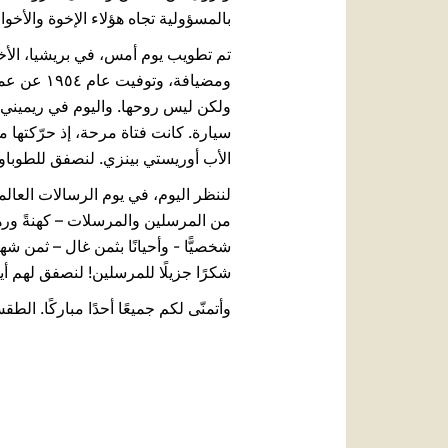
بالمسؤولية تجاه هؤلاء الإخوة والأخ
ومضيافة،
ولكن ليس روحها. واليوم في ريميني،
سيارة. كانت فتاة مرحة، إذ حرّكتها 
الأب أوريستي بينزي. لنصفق للطوباويَّت
لننظر اليوم، في يوم الرسالات العالمي، 
من المرسلين والمرسلات – كهنةً ورهب
شخصيًّا - وأحيانًا بثمن غال – ثمن ش
شكرًا جزيلًا للمرسلين! لنصفق لهم أيضًا، 
وأتمنّى لكم جميعًا أحدًا مباركًا. الطق