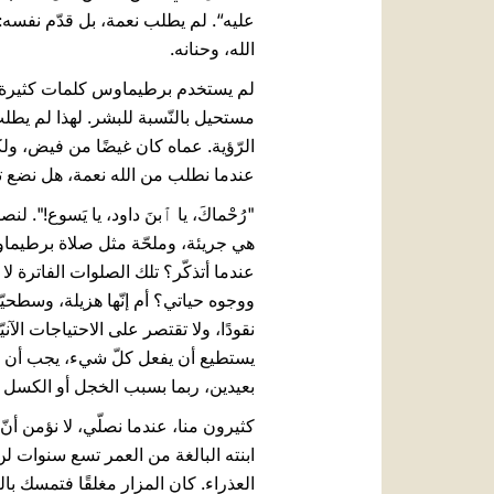
عليه“. لم يطلب نعمة، بل قدّم نفسه: 
الله، وحنانه.
لم يستخدم برطيماوس كلمات كثيرة. قا
مستحيل بالنّسبة للبشر. لهذا لم يطل
الرّؤية. عماه كان غيضًا من فيض، ول
عندما نطلب من الله نعمة، هل نضع تا
"رُحْماكَ، يا ٱبنَ داود، يا يَسوع!"
هي جريئة، وملحّة مثل صلاة برطيماوس، 
عندما أتذكّر؟ تلك الصلوات الفاترة 
ووجوه حياتي؟ أم إنّها هزيلة، وسطحي
نقودًا، ولا تقتصر على الاحتياجات ال
يستطيع أن يفعل كلّ شيء، يجب أن نط
بعيدين، ربما بسبب الخجل أو الكسل أ
كثيرون منا، عندما نصلّي، لا نؤمن أن
ابنته البالغة من العمر تسع سنوات ل
العذراء. كان المزار مغلقًا فتمسك بالب