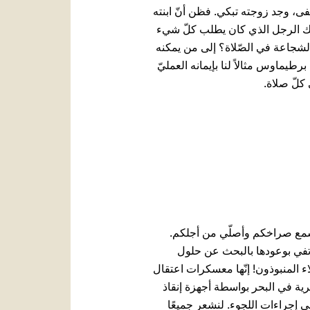
ى، وجد زوجته تبكي. فظن أنّ ابنته
 ذلك الرجل الذي كان يطلب كلّ شيء
لشجاعة في الصّلاة؟ إلى من يمكنه
برطيماوس مثالاً لنا بإيمانه العمليّ
 كلّ صلاة.
 أسمع صراخكم وأصلّي من أجلكم.
 تفي بوعودها بالبحث عن حلول
ء المنبوذون! إنّها معسكرات اعتقال
رية في البحر بواسطة أجهزة إنقاذ
جراءات اللجوء. لنشعر جميعًا