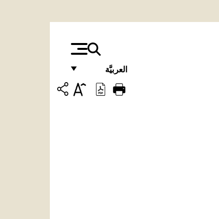
العربيَّة
FRANÇAIS
ENGLISH
ITALIANO
PORTUGUÊS
ESPAÑOL
DEUTSCH
POLSKI