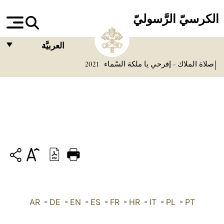
الكرسيّ الرَّسوليّ
العربيَّة
صلاة الملاك - إفرحي يا ملكة السّماء
2021
FRANÇAIS
ENGLISH
ITALIANO
PORTUGUÊS
ESPAÑOL
DEUTSCH
POLSKI
PT
-
PL
-
IT
-
HR
-
FR
-
ES
-
EN
-
DE
العربيّة
-
AR
中文