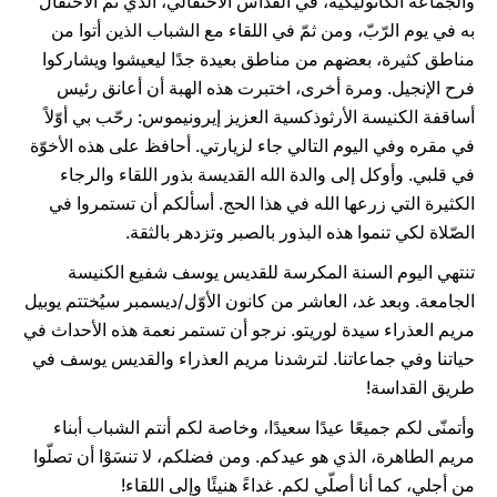
والجماعة الكاثوليكيّة، في القداس الاحتفالي، الذي تم الاحتفال
به في يوم الرّبّ، ومن ثمّ في اللقاء مع الشباب الذين أتوا من
مناطق كثيرة، بعضهم من مناطق بعيدة جدًا ليعيشوا ويشاركوا
فرح الإنجيل. ومرة أخرى، اختبرت هذه الهبة أن أعانق رئيس
أساقفة الكنيسة الأرثوذكسية العزيز إيرونيموس: رحّب بي أوّلاً
في مقره وفي اليوم التالي جاء لزيارتي. أحافظ على هذه الأخوّة
في قلبي. وأوكل إلى والدة الله القديسة بذور اللقاء والرجاء
الكثيرة التي زرعها الله في هذا الحج. أسألكم أن تستمروا في
الصّلاة لكي تنموا هذه البذور بالصبر وتزدهر بالثقة.
تنتهي اليوم السنة المكرسة للقديس يوسف شفيع الكنيسة
الجامعة. وبعد غد، العاشر من كانون الأوّل/ديسمبر سيُختتم يوبيل
مريم العذراء سيدة لوريتو. نرجو أن تستمر نعمة هذه الأحداث في
حياتنا وفي جماعاتنا. لترشدنا مريم العذراء والقديس يوسف في
طريق القداسة!
وأتمنّى لكم جميعًا عيدًا سعيدًا، وخاصة لكم أنتم الشباب أبناء
مريم الطاهرة، الذي هو عيدكم. ومن فضلكم، لا تنسَوْا أن تصلّوا
من أجلي، كما أنا أصلّي لكم. غداءً هنيئًا وإلى اللقاء!