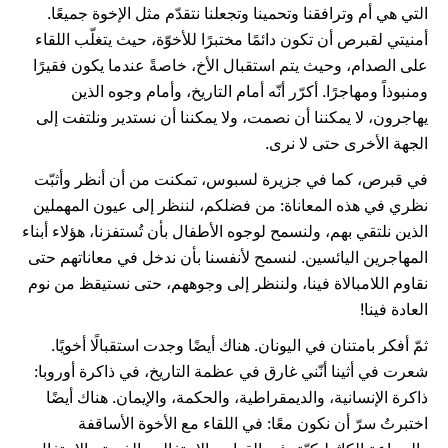
التي هي أم وترافقنا وتحمينا وتجعلنا نتقدّم مثل الإخوة جميعًا.
أمنيتي لقبرص أن تكون دائمًا مختبرًا للأخوّة، حيث يتغلّب اللقاء
على الصدام، وحيث يتم استقبال الأخ، خاصةً عندما يكون فقيرًا
ومنبوذاً ومهاجرًا. أكرّر أنّه أمام التاريخ، وأمام وجوه الذين
يهاجرون، لا يمكننا أن نصمت، ولا يمكننا أن نستدير ونلتفت إلى
الجهة الأخرى حتى لا نرى.
في قبرص، كما في جزيرة لسبوس، تمكنت من أن أنظر وأثبّت
نظري في هذه المعاناة: من فضلكم، لننظر إلى عيون المهملين
الذين نلتقي بهم، ولنسمح لوجوه الأطفال بأن تُستفزنا، هؤلاء أبناء
المهاجرين اليائسين. لنسمح لأنفسنا بأن ندخل في معاناتهم حتى
نقاوم اللامبالاة فينا، ولننظر إلى وجوههم، حتى نستيقظ من نوم
العادة فينا!
ثمّ أفكر بامتنان في اليونان. هناك أيضًا وجدت استقبالًا أخويًا.
شعرت في أثينا أنّني غارق في عظمة التاريخ، في ذاكرة أوروبا:
ذاكرة الإنسانية، والديمقراطية، والحكمة، والإيمان. هناك أيضًا
اختبرتُ سرّ أن نكون معًا: في اللقاء مع الأخوة الأساقفة