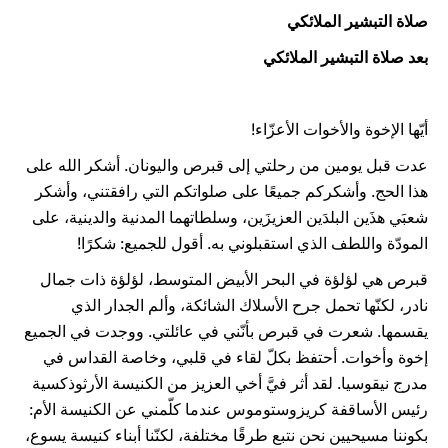
صلاة التبشير الملائكي
بعد صلاة التبشير الملائكي
أيّها الإخوة والأخوات الأعزّاء!
عدت قبل يومين من رحلتي إلى قبرص واليونان. أشكر الله على
هذا الحج. وأشكركم جميعًا على صلواتكم التي رافقتني، وأشكر
شعبَي هذَين البلدَين العزيزَين، وسلطاتهما المدنية والدينية، على
المودّة واللطف الذي استقبلوني به. أقول للجميع: شكرًا!
قبرص هي لؤلؤة في البحر الأبيض المتوسط​​، لؤلؤة ذات جمال
نادر، لكنّها تحمل جرح الأسلاك الشائكة، وألم الجدار الذي
يقسمها. شعرت في قبرص بأنّني في عائلتي. ووجدت في الجميع
إخوة وأخوات. أحتفظ بكلّ لقاء في قلبي، وخاصة القداس في
مدرج نيقوسيا. لقد أثر فيَّ أخي العزيز من الكنيسة الأرثوذكسية
رئيس الأساقفة كريزوستوموس عندما كلّمني عن الكنيسة الأم:
بكوننا مسيحيين نحن نتبع طرقًا مختلفة، لكنّنا أبناء كنيسة يسوع،