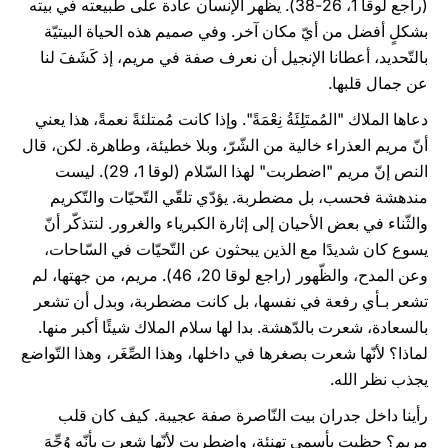
(راجع لوقا 1، 26-38). يظهر الإنسان عادة على طبيعته في بيته
بشكلٍ أفضل من أيّ مكان آخر. وفي صميم هذه الحياة البيتيّة
بالتّحديد، أعطانا الإنجيل أن نعرف صفة في مريم، إذ كَشَفَ لنا
عن جمال قلبها.
دعاها الملاك "المُمتَلِئَةُ نِعْمَةً". وإذا كانت مُمتلئةً نعمةً، هذا يعني
أنّ مريم العذراء خالية من الشّرّ، وبلا خطيئة، وطاهرة. لكن، قال
النص إنّ مريم "اضطربت" لهذا السّلام (لوقا 1، 29). ليست
مندهشة فحسب، بل مضطربة. يؤدّي تلقّي التّحيّات والتّكريم
والثّناء في بعض الأحيان إلى إثارة الكبرياء والغرور. لنتذكّر أنّ
يسوع كان شديدًا مع الذين يبحثون عن التّحيّات في السّاحات،
وعن المدح، والظّهور (راجع لوقا 20، 46). مريم، من جهتها، لم
تشعر بـأي رفعة في نفسها، بل كانت مضطربة، وبدل أن تشعر
بالسعادة، شعرت بالدّهشة. بدا لها سلام الملاك شيئًا أكبر منها.
لماذا؟ لأنّها شعرت بصغرها في داخلها، وهذا الصِّغَر، وهذا التّواضع
يجذب نظر الله.
رأينا داخل جدران بيت النّاصرة صفة عجيبة. كيف كان قلب
مريم؟ حظيت بأسمى تهنئة، واضطربت لأنّها شعرت بأنّه وُجِّهَ