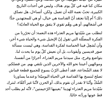
مكان كنا فيه في كلّ يوم. هناك، وليس في أحداث التاريخ
الكبيرة، تحبّ نعمة الله أن تعمل. ولكن، أتساءل، هل نصدّق
ذلك؟ أم إنّنا نعتقد أنّ القداسة هي خيال، أو هي للمجتهدين جدًّا
في أشغالهم، أو هي وهْم تقوي لا يتفق مع الحياة العاديّة؟
لنطلب من سّيّدتها مريم العذراء هذه النعمة: أن تحرّرنا من
الفكرة المضلّلة التي تقول إنّ الإنجيل شيء والحياة شيء آخر،
وأن تُشعِلَ فينا الحماسة لفكرة القداسة، وهي ليست مسألة
صوَر قديسين وأيقونات، بل أن نعيش كلّ يوم ما يحدث لنا،
بتواضع وفرح، مثل سيدتنا مريم العذراء، أحرارًا من أنفسنا،
وموجّهين أعيننا نحو الله والآخرين الذين نلتقي بهم. من فضلكم،
لا نفقد الشّجاعة، فقد أعطى الرّبّ يسوع للجميع قطعة قماش
تصلح لننسج بها القداسة في الحياة اليوميّة! وعندما يساورنا
الشّكّ وأنّنا لا نقدر أن نقوم بذلك، أو الحزن لأنّنا غير أكفّاء، لنترك
سّيّدتنا مريم العذراء تَهدِينا ”بعينيها الرّحيمتين“، لأنّه لم يطلب أحد
قط عونها وردَّته خائبًا.