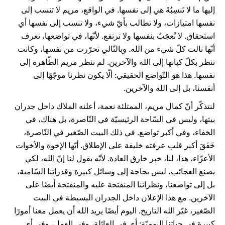
إليها ما لا تَنسِبُهُ هي إلى نفسها. في الواقع، مريم لا تنسب إلى
نفسها امتيازات، ولا تطالب بأيّ شيء، ولا تنسب إلى نفسها أي
استحقاق. لا تُعجَبُ بنفسها ولا ترتفع. لأنّها، في تواضعها، تعرف
أنّها نالت كلّ شيء من الله. وبالتّالي تحرّرت من نفسها، وكانت
تنظر بكلّ كيانها إلى الله والآخرين. لم تنظر مريم الطّاهرة إلى
نفسها. هذا هو التّواضع الحقيقي: ألّا يكون نظرنا موجّهًا إلى
أنفسنا، بل إلى الله والآخرين.
لنتذكّر أنّ كمال مريم، الممتلئة نعمة، أعلنه الملاك داخل جدران
بيتها، وليس في السّاحة الرئيسيّة في النّاصرة، بل هناك، في
الخفاء، وفي أكبر تواضع. في ذلك البيت الصّغير في النّاصرة،
خَفَقَ أكبر قلب عرفته خليقة على الإطلاق. أيّها الإخوة والأخوات
الأعزّاء، هذا، لنا، خبر خارق العادة. لأنّه يقول لنا إنّ الله، لكي
يصنع العجائب، ليس بحاجة إلى وسائل كبيرة وقدراتنا السّامية،
بل إلى تواضعنا، ونظراتنا المنفتحة عليه والمنفتحة أيضًا على
الآخرين. مع هذا الإعلان داخل الجدران البسيطة في البيت
الصّغير، غيّر الله التاريخ. اليوم أيضًا يريد الله أن يعمل معنا أمورًا
كبيرة في حياتنا اليوميّة: أي في العائلة، وفي العمل، وفي أي