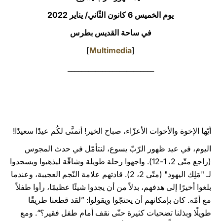
يوم الخميس 6 كانون الثّاني/ يناير 2022
LATINE
في ساحة القديس بطرس
]
Multimedia
[
_________________________
أيّها الإخوة والأخوات الأعزّاء، صباح الخير! أتمنَّى لكُم عيدًا سعيدًا!
اليوم، في عيد ظهور الرّبّ يسوع، لنتأمّل في حدث المجوس
(راجع متّى 2، 1-12). واجهوا رحلة طويلة وشاقّة ليذهبوا ويسجدوا
لـ "مَلِك اليهود" (متّى 2، 2). قادتهم علامة النّجم العجيبة، وعندما
بلغوا أخيرًا إلى هدفهم، بدلاً من أن يجدوا شيئًا عظيمًا، رأوا طفلاً
مع أمّه. كان بإمكانهم أن يحتجّوا ويقولوا: ”لقد قطعنا طريقًا
طويلًا وبذلنا تضحيات كثيرة حتّى نقف أمام طفل فقير؟“. ومع