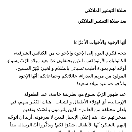
صلاة التبشير الملائكي
بعد صلاة التبشير الملائكي
أيّها الإخوة والأخوات الأعزّاء!
يتجه فكري اليوم إلى الإخوة والأخوات من الكنائس الشرقية،
الكاثوليك والأرثوذكس، الذين يحتفلون غدًا بعيد ميلاد الرّبّ يسوع.
أوجّه لهم بمودة أطيب تمنياتي بالسّلام والخير: ليُنِرْ المسيح،
المولود من مريم العذراء، عائلاتكم وجماعاتكم! أيّها الإخوة
والأخوات، عيد ميلاد سعيد!
عيد ظهور الرّبّ يسوع هو، بطريقة خاصة، عيد الطفولة
الإرسالية، أي لهؤلاء الأطفال والشباب - هناك الكثير منهم، في
بلدان مختلفة من العالم - الذين يلتزمون بالصّلاة وتقديم
مدخراتهم حتى يتم إعلان الإنجيل للذين لا يعرفونه. أريد أن أتوجّه
إليهم بالشكر: أيّها الأطفال، شكرًا لكم! وتذكّروا أنّ الرسالة تبدأ