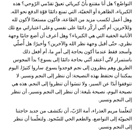
التواضُع؟ هل أنا مقتنع بأنّ كبريائي تعيقُ تقدّمي الرّوحي؟ هذه
الكبرياء، الظاهرة أو الخفيّة، التي تمنع دائمًا قوّة الدفع نحو الله.
وهل أعمل لكسب مزيد من الطاعة، فأكون مستعدًا لأكون لله
وللآخرين، أم أنّني أركّز دائمًا على نفسي وعلى اعتباراتي مع تلك
الأنانية الخفية التي هي الكبرياء؟ وهل أعرف أن أضع جانبًا وجهة
نظري، حتّى أقبل وجهة نظر الله والآخرين؟ وأخيرًا: هل أُصلّي
وأسجد فقط عندما أكون بحاجة إلى أمرٍ ما، أم أفعل ذلك
باستمرار لأنّي أعتقد أنّني بحاجة دائمًا إلى يسوع؟ بدأ المجوس
الطريق وهم ينظرون إلى نجم فوجدوا يسوع. ساروا كثيرًا. اليوم
يمكننا أن نحتفظ بهذه النصيحة: أن ننظر إلى النجم ونسير. لا
تتوقفوا أبدًا عن السير، ولا تنسَوا أن تنظروا إلى النجم. هذه هي
نصيحة اليوم، نصيحة بليغة: أن ننظر إلى النجم ونسير، أن ننظر
إلى النجم ونسير.
لتعلّمنا مريم العذراء، أمة الرّبّ، أن نكتشف من جديد حاجتنا
الحيويّة إلى التواضع، والطعم الحي للسّجود. ولتعلّمنا أن ننظر
إلى النجم ونسير.