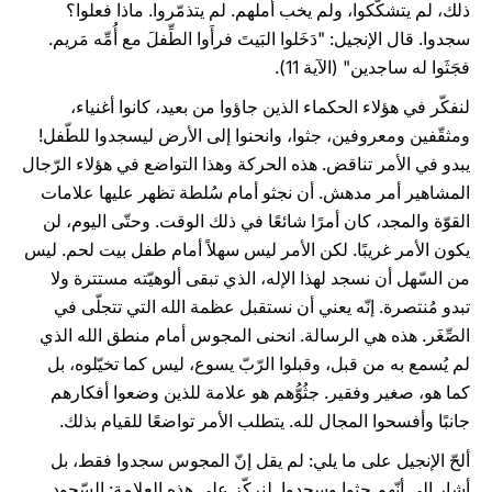
ذلك، لم يتشكَّكوا، ولم يخب أملهم. لم يتذمّروا. ماذا فعلوا؟
سجدوا. قال الإنجيل: "دَخَلوا البَيتَ فرأَوا الطِّفلَ مع أُمِّه مَريم.
فجَثَوا له ساجدين" (الآية 11).
لنفكّر في هؤلاء الحكماء الذين جاؤوا من بعيد، كانوا أغنياء،
ومثقّفين ومعروفين، جثوا، وانحنوا إلى الأرض ليسجدوا للطّفل!
يبدو في الأمر تناقض. هذه الحركة وهذا التواضع في هؤلاء الرّجال
المشاهير أمر مدهش. أن نجثو أمام سُلطة تظهر عليها علامات
القوّة والمجد، كان أمرًا شائعًا في ذلك الوقت. وحتّى اليوم، لن
يكون الأمر غريبًا. لكن الأمر ليس سهلاً أمام طفل بيت لحم. ليس
من السّهل أن نسجد لهذا الإله، الذي تبقى ألوهيّته مستترة ولا
تبدو مُنتصرة. إنّه يعني أن نستقبل عظمة الله التي تتجلّى في
الصِّغَر. هذه هي الرسالة. انحنى المجوس أمام منطق الله الذي
لم يُسمع به من قبل، وقبلوا الرّبّ يسوع، ليس كما تخيّلوه، بل
كما هو، صغير وفقير. جثُوُّهم هو علامة للذين وضعوا أفكارهم
جانبًا وأفسحوا المجال لله. يتطلب الأمر تواضعًا للقيام بذلك.
ألحّ الإنجيل على ما يلي: لم يقل إنّ المجوس سجدوا فقط، بل
أشار إلى أنّهم جثوا وسجدوا. لنركّز على هذه العلامة: السّجود