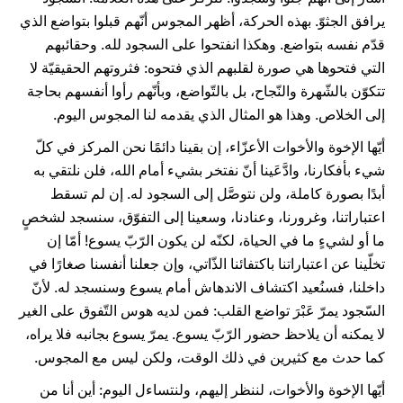
يرافق الجثوّ. بهذه الحركة، أظهر المجوس أنّهم قبلوا بتواضع الذي
قدّم نفسه بتواضع. وهكذا انفتحوا على السجود لله. وحقائبهم
التي فتحوها هي صورة لقلبهم الذي فتحوه: فثروتهم الحقيقيّة لا
تتكوّن بالشّهرة والنّجاح، بل بالتّواضع، وبأنّهم رأوا أنفسهم بحاجة
إلى الخلاص. وهذا هو المثال الذي يقدمه لنا المجوس اليوم.
أيّها الإخوة والأخوات الأعزّاء، إن بقينا دائمًا نحن المركز في كلّ
شيء بأفكارنا، وادَّعَينا أنّ نفتخر بشيء أمام الله، فلن نلتقي به
أبدًا بصورة كاملة، ولن نتوصَّل إلى السجود له. إن لم تسقط
اعتباراتنا، وغرورنا، وعنادنا، وسعينا إلى التفوّق، سنسجد لشخصٍ
ما أو لشيءٍ ما في الحياة، لكنّه لن يكون الرّبّ يسوع! أمّا إن
تخلّينا عن اعتباراتنا باكتفائنا الذّاتي، وإن جعلنا أنفسنا صغارًا في
داخلنا، فسنُعيد اكتشاف الاندهاش أمام يسوع وسنسجد له. لأنّ
السّجود يمرّ عَبْرَ تواضع القلب: فمن لديه هوس التّفوق على الغير
لا يمكنه أن يلاحظ حضور الرّبّ يسوع. يمرّ يسوع بجانبه فلا يراه،
كما حدث مع كثيرين في ذلك الوقت، ولكن ليس مع المجوس.
أيّها الإخوة والأخوات، لننظر إليهم، ولنتساءل اليوم: أين أنا من