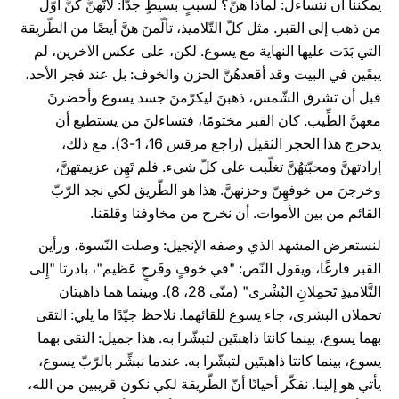
يمكننا أن نتساءل: لماذا هنَّ؟ لسببٍ بسيطٍ جدًّا: لأنّهنَّ كُنَّ أوّل
من ذهب إلى القبر. مثل كلّ التّلاميذ، تألّمنَ هنَّ أيضًا من الطّريقة
التي بَدَت عليها النهاية مع يسوع. لكن، على عكس الآخرين، لم
يبقَين في البيت وقد أقعدهُنَّ الحزن والخوف: بل عند فجر الأحد،
قبل أن تشرق الشّمس، ذهبنَ ليكرّمنَ جسد يسوع وأحضرنَ
معهنَّ الطِّيب. كان القبر مختومًا، فتساءلنَ من يستطيع أن
يدحرج هذا الحجر الثقيل (راجع مرقس 16، 1-3). مع ذلك،
إرادتهنَّ ومحبّتهُنَّ تغلّبت على كلّ شيء. فلم تَهِن عزيمتهنَّ،
وخرجنَ من خوفهِنّ وحزنهنَّ. هذا هو الطّريق لكي نجد الرّبّ
القائم من بين الأموات. أن نخرج من مخاوفنا وقلقنا.
لنستعرض المشهد الذي وصفه الإنجيل: وصلت النّسوة، ورأين
القبر فارغًا، ويقول النّص: "في خوفٍ وفَرحٍ عَظيم"، بادرتا "إِلى
التَّلاميذِ تَحمِلانِ البُشْرى" (متّى 28، 8). وبينما هما ذاهبتان
تحملان البشرى، جاء يسوع للقائهما. نلاحظ جيّدًا ما يلي: التقى
بهما يسوع، بينما كانتا ذاهبتَين لتبشّرا به. هذا جميل: التقى بهما
يسوع، بينما كانتا ذاهبتَين لتبشّرا به. عندما نبشِّر بالرّبّ يسوع،
يأتي هو إلينا. نفكّر أحيانًا أنّ الطّريقة لكي نكون قريبين من الله،