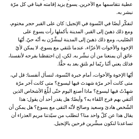
عطية نتقاسمها مع الآخرين. يسوع يزيد إقامته فينا في كل مرّة
نبشر به.
لنفكّر أيضًا في النّسوة في الإنجيل: كان على القبر حجر مختوم،
ومع ذلك ذهبنَ إلى القبر. المدينة بأكملها رأت يسوع على
الصّليب، ومع ذلك ذهبنَ إلى المدينة ليبشِّرْن به أنّه حيّ. أيّها
الإخوة والأخوات الأعزّاء، عندما نلتقي مع يسوع، لا يمكن لأيّ
عائق أن يمنعنا من أن نبشِّر به. لكن، إن احتفظنا بفرحه لأنفسنا،
فذلك يعني أنّنا ربّما لم نلتقِ بعد به حقًّا.
أيّها الإخوة والأخوات، أمام خبرة النّسوة، لنسأل أنفسنا: قل لي،
متى كانت آخر مرّة شهدتَ فيها ليسوع؟ متى كانت آخر مرّة
شهِدْتُ فيها ليسوع؟ ماذا أصنع اليوم حتّى أبلِّغَ الأشخاص الذين
ألتقي بهم فرح اللقاء به؟ وأيضًا: هل يقدر أحد أن يقول: هذا
الشّخص هادئ وسعيد وصالح لأنّه التقى مع يسوع؟ هل يمكن أن
يقال هذا عن كلّ واحد منا؟ لنطلب من سيّدتنا مريم العذراء أن
تساعدنا لنكون مبشِّرين فرحين بالإنجيل.