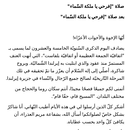
صلاة "إفرحي يا ملكة السّماء"
بعد صلاة "إفرحي يا ملكة السّماء"
أيّها الإخوة والأخوات الأعزّاء!
يصادف اليوم الذكرى السّنويّة الخامسة والعشرون لما يسمى بـ
”اتفاقيّة الجمعة العظيمة أو اتفاقيّة بلفاست“، التي أنهت العنف
المستمرّ منذ عقود والذي ابتليت به إيرلندا الشّماليّة. وبروح
شاكرة، أصلّي إلى إله السّلام أن يعزّز ما تمّ تحقيقه في تلك
المرحلة التّاريخيّة لصالح جميع الرّجال والنّساء في جزيرة إيرلندا.
أتمنى لكم جميعًا فصحًا مجيدًا، أنتم سكان روما والحجاج من
مختلف البلدان. ”المسيح قام، حقًا قام“.
أشكر كلّ الذين أرسلوا لي في هذه الأيام أطيب التّهاني. أنا شاكرٌ
بشكل خاصّ لصلواتكم! أسأل الله، بشفاعة مريم العذراء، أن
يكافئ كلّ واحد بحسب عطاياه.