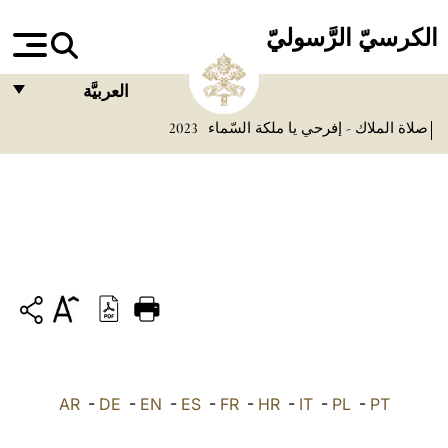
الكرسيّ الرَّسوليّ
العربيَّة
صلاة الملاك - إفرحي يا ملكة السّماء
2023
FRANÇAIS
ENGLISH
ITALIANO
PORTUGUÊS
ESPAÑOL
DEUTSCH
POLSKI
PT
-
PL
-
IT
-
HR
-
FR
-
ES
-
EN
-
DE
العربيّة
-
AR
中文