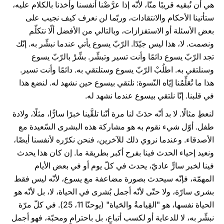
هي أن نُبقيه قريبًا منّا، لأنّه إذا عرَّضْنا أنفسنا وأخذنا بالكلام عليه،
ستأتينا الأحكام والانتقادات، وربّما لن نعرف كيف نجيب على
بعض الأسئلة أو الاستفزازات، وبالتالي من الأفضل ألّا نتكلّم
ونصمت. لا، هذا ليس جيّدًا. الرّبّ يسوع يأتي عندما نبشِّر به. إنّك
تجد الرّبّ يسوع دائمًا وأنت تسير وتبشِّر. بشِّرْ بالرّبّ يسوع
وسنلتقي به. اطلُبْ الرّبّ يسوع وستلتقي به. دائمًا وأنت تسير.
هذا ما تُعَلِّمُنا إيّاه النّسوة: نلتقي بيسوع حين نشهد له. لنضع هذا
في قلبنا. إنّا نلتقي بيسوع عندما نشهد له.
لنعطِ مثالًا. لا بد أنّه حدَثَ لنا مرة أنّنا تلقَّينا خبرًا سارًّا، مثلًا، ولادة
طفل. أوّل شيء نقوم به هو مشاركة هذه البشرى السّعيدة مع
الأصدقاء. وعندما نروي ذلك للآخرين، فنحن نكرّره لأنفسنا أيضًا،
ونعيد إحياء الحدث فينا بفرح أكبر بطريقة ما. إن كان هذا يحدث
فينا لخبر سارٍّ عاديّ، يحدث في كلّ يوم أو في بعض الأيام
المهمّة، فإنّه سيحدث بصورة مضاعفة مع يسوع، لأنّه ليس فقط
بشرى سارّة، ولا حتّى لأنّه أجمل بُشرى في الحياة، لا، بل لأنّه هو
الحياة نفسها، هو "القِيامةُ والحَياة" (يوحنّا 11، 25). في كلّ مرّة
نبشِّر به، لا للدعاية أو لكسب أتباعٍ، بل باحترامٍ ومحبّة، فهو أجمل