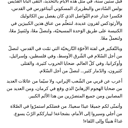
قبل ستين سنة، في مثل هذه الأيام بالتّحديد، التقى البابا القدّيس
بولس السّادس والبطريرك المسكوني أثيناغورس في القدس،
فكسرا جدار عدم التّواصل الذي كان يفصل بين الكاثوليك
والأرثوذكس لقرون عديدة. لنتعلّم من عناق هذين الكبيرَين في
الكنيسة على طريق الوَحدة المسيحيّة، ولنصلّ معًا، ولنَسِرْ معًا،
ولنعملْ معًا.
وبالتّفكير في لفتة الأخوّة التّاريخيّة التي تمّت في القدس، لنصلّ
من أجل السّلام في الشّرق الأوسط، وفي فلسطين، وإسرائيل،
وأوكرانيا، وفي كلّ العالم. ضحايا الحروب كثيرة، والقتلى
كثيرون، والدّمار كثير... لنصلّ من أجل السّلام.
أعرب عن قربي من الشّعب الإيراني، ولا سيّما من عائلات العديد
من ضحايا الهجوم الإرهابيّ الذي وقع في كرمان، ومن العديد من
المصابين ومن جميع المتضرّرين من هذا الألم الكبير.
وأتمنّى لكم جميعًا عيدًا سعيدًا. من فضلكم استمرّوا في الصّلاة
من أجلي وسيروا إلى الأمام، بشجاعة! ليبارككم الرّبّ يسوع.
غداءً هنيئًا وإلى اللقاء!