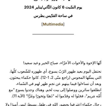
يوم السّبت 6 كانون الثّاني/يناير 2024
LATINE
في ساحة القدّيس بطرس
]
Multimedia
[
_________________________
أيّها الإخوة والأخوات الأعزّاء، صباح الخير وعيد سعيد!
نحتفل اليوم بعيد ظهور الرّبّ يسوع، أي ظهوره للشّعوب كلّها،
التي يمثّلها المجوس (راجع متّى 2، 1-12). كانوا حكماء يبحثون.
وبعد أن تساءلوا فيما بينهم عن نجمٍ ظهر لهم في السّماء،
انطلقوا سائرين ووصلوا إلى بيت لحم. وهناك وجدوا يسوع "مع
أُمِّه مَريم"، فجَثَوا له وقدّموا له "ذَهبًا وبَخورًا ومُرًّا" (الآية 11).
رجال حكماء اعترفوا بحضور الله في طفل بسيط: ليس أميرًا ولا