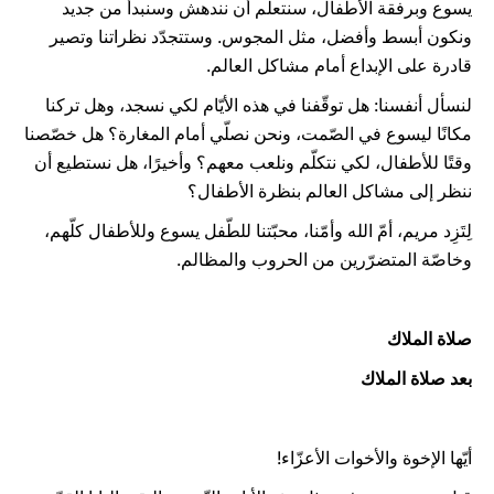
يسوع وبرفقة الأطفال، سنتعلّم أن نندهش وسنبدأ من جديد
ونكون أبسط وأفضل، مثل المجوس. وستتجدّد نظراتنا وتصير
قادرة على الإبداع أمام مشاكل العالم.
لنسأل أنفسنا: هل توقّفنا في هذه الأيّام لكي نسجد، وهل تركنا
مكانًا ليسوع في الصّمت، ونحن نصلّي أمام المغارة؟ هل خصّصنا
وقتًا للأطفال، لكي نتكلّم ونلعب معهم؟ وأخيرًا، هل نستطيع أن
ننظر إلى مشاكل العالم بنظرة الأطفال؟
لِتَزِد مريم، أمّ الله وأمّنا، محبّتنا للطّفل يسوع وللأطفال كلّهم،
وخاصّة المتضرّرين من الحروب والمظالم.
صلاة الملاك
بعد صلاة الملاك
أيّها الإخوة والأخوات الأعزّاء!