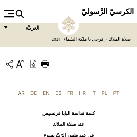
الكرسيّ الرَّسوليّ
العربيَّة
صلاة الملاك - إفرحي يا ملكة السّماء
2024
FRANÇAIS
ENGLISH
ITALIANO
PORTUGUÊS
ESPAÑOL
AR
-
DE
-
EN
-
ES
-
FR
-
HR
-
IT
-
PL
-
PT
DEUTSCH
POLSKI
كلمة قداسة البابا فرنسيس
العربيّة
عند صلاة الملاك
في عيد ظهور الرّبّ يسوع
中文