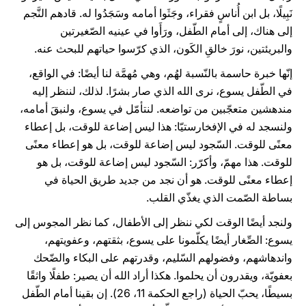
نَبِيلًا، بل ابن أُناسٍ فقراء، وجَثَوا أمامه وسَجَدُوا له. قادهم النَّجم
إلى هناك، إلى أمام الطّفل، ورَأَوا في عينيه الصّغيرتين
والبريئتين، نورَ خالقِ الكَون، الذي كرّسوا حياتهم للبحث عنه.
إنّها خبرة حاسمة بالنّسبة لهُم، وهي مُهمَّة لنا أيضًا: في الواقع،
في الطّفل يسوع، نرى الله الذي صار بشرًا. لذلك، لننظر إليه
مندهشين متعجّبين من تواضعه. لنتأمّل في يسوع، ولنبقَ أمامه،
ولنسجد له في الإفخارستيّا: هذا ليس إضاعة للوقت، بل إعطاء
معنًى للوقت. السّجود ليس إضاعة للوقت، بل هو إعطاء معنًى
للوقت. هذا مهمّ، وأكرّر: السّجود ليس إضاعة للوقت، بل هو
إعطاء معنًى للوقت. هو أن نجد من جديد طريق الحياة في
بساطة الصّمت الذي يغذّي القلب.
ولنجد أيضًا الوقت لكي ننظر إلى الأطفال، كما نظر المجوس إلى
يسوع: الصِّغار أيضًا يكلّمونا على يسوع، بثقتهم، وعفويتهم،
واندهاشهم، وفضولهم السّليم، وقدرتهم على البكاء والضّحك
بعفويّة، ويقدرون أن يحلموا. هكذا أراد الله أن يصير: طفلًا واثقًا
بسيطًا، يحبّ الحياة (راجع الحكمة 11، 26). إن بقينا أمام الطّفل