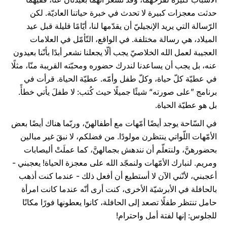
حدثت معجزات كبيرة لا تحدث في خبرة حياتنا العاديّة. لكن
الرّسالة التي يريد الإنجيليّ أن يقدّمها لنا، أيّامًا قليلة قبل عيد
الميلاد، هي رسالة مختلفة. في الواقع، التّأمّل في العلامات
العجيبة لعمل الله الخلاصيّ يجب ألّا يجعلنا نشعر أبدًا بأنّنا بعيدون
عنه، بل يجب أن يساعدنا لندرك حضوره ومحبّته القريبة منّا، مثلًا
في عطيّة كلّ حياة، وكلّ طفل وأمّه. عطيّة الحياة. قرأت في
برنامج ”على صورته“ شيئًا جميلًا حيث كُتب: لا طفلَ يأتي خطأً.
بل هو عطيّة الحياة.
في السّاحة يوجد أيضًا أمّهات مع أطفالهنّ، وربّما هناك أيضًا بعض
الأمّهات اللّواتي ينتظرن مولودًا. من فضلكم، لا نبقَ غير مبالين
بحضورهنَّ، ولنتعلّم أن نندهش بجمالهنَّ، كما عملَتْ أليصابات
ومريم. لنبارك الأمّهات ولنمجّد الله على معجزة الحياة! يعجبني -
أعجبني، لأنّني الآن لا أستطيع أن أفعل ذلك - عندما كنت أذهب
بالحافلة في الأبرشيّة الأخرى، كنت أرى أنّه عندما كانت امرأة
حامل تنتظر طفلًا تصعد إلى الحافلة، كانوا يعطونها فورًا مكانًا
للجلوس: إنها لفتة أمل واحترام!