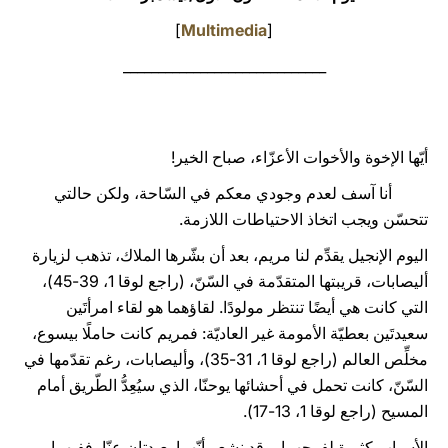
]
Multimedia
[
LATINE
_____________________________
أيّها الإخوة والأخوات الأعزّاء، صباح الخير!
أنا آسف لعدم وجودي معكم في السّاحة، ولكن حالتي
تتحسّن ويجب اتخاذ الاحتياطات اللازمة.
اليوم الإنجيل يقدِّم لنا مريم، بعد أن بشّرها الملاك، تذهب لزيارة
أليصابات، قريبتها المتقدّمة في السّنّ، (راجع لوقا 1، 39-45)،
التي كانت هي أيضًا تنتظر مولودًا. لقاؤهما هو لقاء امرأتَين
سعيدتَين بعطيّة الأمومة غير العاديّة: فمريم كانت حاملًا بيسوع،
مخلِّص العالم (راجع لوقا 1، 31-35)، وأليصابات، رغم تقدّمها في
السّنّ، كانت تحمل في أحشائها يوحنّا، الذي سيُعِدُّ الطّريق أمام
المسيح (راجع لوقا 1، 13-17).
الأسباب كثيرة لفرحهما، وقد نشعر أنّهما بعيدتان عنّا، ففيهما