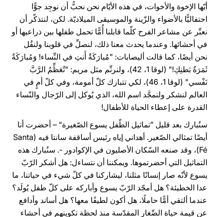
أيّها الإخوة والأخوات، في هذه الأيّام نحن نحبُّ أن نوجِد جوًّا
احتفاليًّا بالأضواء والزّينة والموسيقى الميلاديّة. لكن، لنتذكّر أن
نعبِّر عن مشاعر الفرح كلّما قابلنا أُمًّا تحمل طفلها بين ذراعيها أو
في أحشائها. وعندما يحدث معنا ذلك، لنصلِّ في قلوبنا ولنقُل
نحن أيضًا، كما قالت أليصابات: "مُبارَكَةٌ أَنتِ في النِّساء! وَمُبارَكَةٌ
ثَمَرَةُ بَطنِكِ!" (لوقا 1، 42)، ولنرنِّم مثل مريم: "تُعَظِّمُ الرَّبَّ
نَفْسي" (لوقا 1، 46)، لكي تتبارك كلّ أمومة، وفي كلّ أمٍ في
العالم لنشكر ولنمجَّد اسم الله، الذي يُوكل إلى الرّجال والنّساء
القدرة على إعطاء الحياة للأطفال!
سنُبارك بعد قليل ”تماثيل الطّفل يسوع الصّغيرة“ – أحضرت أنا
أيضًا تمثالي الصّغير. أهداني إياه رئيس أساقفة سانتا فيه (Santa
Fé)، وقد صنعه السّكان الأصليون في الإكوادور -. سنُبارك هذه
التماثيل التي أحضرتموها. ويمكننا أن نتساءل: هل أشكر الرّبّ
يسوع لأنّه صار إنسانًا مثلنا، ليشاركنا في كلّ شيء في حياتنا، ما
عدا الخطيئة؟ هل أمجّد الرّبّ يسوع وأباركه على كلّ طفل يُولَد؟
عندما ألتقي أمًّا حاملًا، هل أكون لطيفًا معها؟ هل أساند وأدافع
عن قيمة حياة الصِّغار المقدّسة منذ لحظة تكوينهم في أحشاء