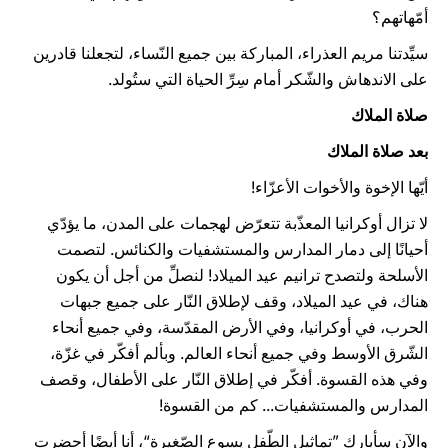
أمّهاتهم؟
سيِّدتنا مريم العذراء، المباركة بين جميع النّساء، لتجعلنا قادرين
على الاندهاش والشّكر أمام سِرِّ الحياة التي ستُولد.
صلاة الملاك
بعد صلاة الملاك
أيّها الإخوة والأخوات الأعزّاء!
لا تزال أوكرانيا المعذّبة تتعرّض لهجمات على المدن، ما يؤدّي
أحيانًا إلى دمار المدارس والمستشفيات والكنائس. لتصمت
الأسلحة ولتصدح ترانيم عيد الميلاد! لنصلِّ من أجل أن يكون
هناك، في عيد الميلاد، وقف لإطلاق النّار على جميع جبهات
الحرب، في أوكرانيا، وفي الأرض المقدّسة، وفي جميع أنحاء
الشّرق الأوسط وفي جميع أنحاء العالم. وبألم أفكّر في غزّة،
وفي هذه القسوة. أفكّر في إطلاق النّار على الأطفال، وقصف
المدارس والمستشفيات... كم من القسوة!
والآن سأبارك ”تماثيل الطّفل يسوع الصّغيرة“، أنا أيضًا أحضرت