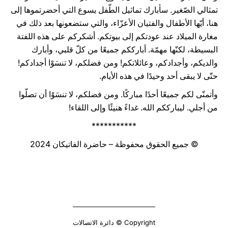
تمثالي الصّغير. سأبارك تماثيل الطّفل يسوع التي أحضرتموها إلى
هنا، أيّها الأطفال والفتيان الأعزّاء، والتي ستضعونها بعد ذلك في
مغارة الميلاد عند عودتكم إلى بيوتكم. أشكركم على هذه اللفتة
البسيطة، لكنّها مهمّة. أبارككم جميعًا من كلّ قلبي، وأبارك
والديكم، وأجدادكم، وعائلاتكم! ومن فضلكم، لا تنسَوْا أجدادكم!
حتّى لا يبقى أحد وحيدًا في هذه الأيام.
وأتمنّى لكم جميعًا أحدًا مباركًا. ومن فضلكم، لا تنسَوْا أن تصلّوا
من أجلي. ليبارككم الله. غداءً هنيئًا وإلى اللقاء!
***********
© جميع الحقوق محفوظة – حاضرة الفاتيكان 2024
Copyright © دائرة الاتصالات