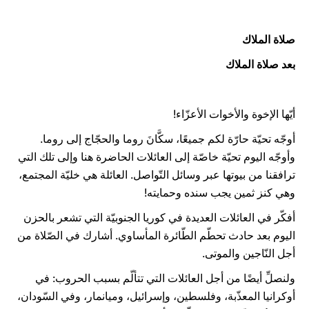
صلاة الملاك
بعد صلاة الملاك
أيّها الإخوة والأخوات الأعزّاء!
أوجّه تحيّة حارّة لكم جميعًا، سكَّانَ روما والحجّاج إلى روما.
وأوجّه اليوم تحيّة خاصّة إلى العائلات الحاضرة هنا وإلى تلك التي
ترافقنا من بيوتها عبر وسائل التّواصل. العائلة هي خليّة المجتمع،
وهي كنز ثمين يجب سنده وحمايته!
أفكّر في العائلات العديدة في كوريا الجنوبيّة التي تشعر بالحزن
اليوم بعد حادث تحطّم الطّائرة المأساوي. أشارك في الصّلاة من
أجل النّاجين والموتى.
ولنصلِّ أيضًا من أجل العائلات التي تتألّم بسبب الحروب: في
أوكرانيا المعذّبة، وفلسطين، وإسرائيل، وميانمار، وفي السّودان،