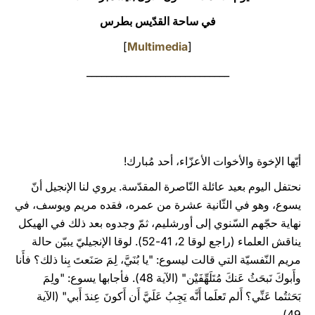
في ساحة القدّيس بطرس
LATINE
]
Multimedia
[
_____________________________
أيّها الإخوة والأخوات الأعزّاء، أحد مُبارك!
نحتفل اليوم بعيد عائلة النّاصرة المقدّسة. يروي لنا الإنجيل أنّ
يسوع، وهو في الثّانية عشرة من عمره، فقده مريم ويوسف، في
نهاية حجّهم السّنوي إلى أورشليم، ثمّ وجدوه بعد ذلك في الهيكل
يناقش العلماء (راجع لوقا 2، 41-52). لوقا الإنجيليّ يبيّن حالة
مريم النّفسيّة التي قالت ليسوع: "يا بُنَيَّ، لِمَ صَنَعتَ بِنا ذلك؟ فأَنا
وأَبوكَ نَبحَثُ عَنكَ مُتَلَهِّفَيْن" (الآية 48). فأجابها يسوع: "ولِمَ
بَحَثتُما عَنِّي؟ أَلم تَعلَما أَنَّه يَجِبُ عَلَيَّ أَن أَكونَ عِندَ أَبي" (الآية
49).