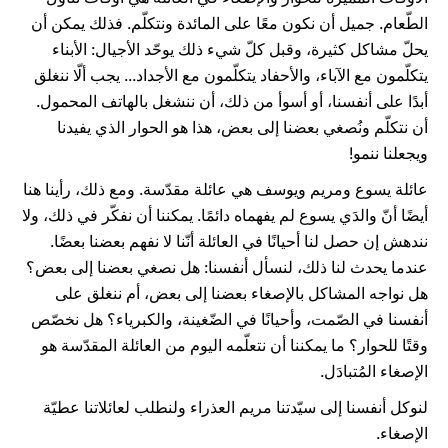
الطّعام. جميل أن نكون معًا على المائدة ونتكلّم. فذلك يمكن أن
يحلّ مشاكل كثيرة، وقبل كلّ شيء ذلك يوحّد الأجيال: الأبناء
يتكلّمون مع الآباء، والأحفاد يتكلّمون مع الأجداد... يجب ألّا ننغلق
أبدًا على أنفسنا، أو أسوأ من ذلك، أن ننشغل بالهاتف المحمول.
أن نتكلّم ونُصغي بعضنا إلى بعض، هذا هو الحوار الذي يفيدنا
ويجعلنا ننمو!
عائلة يسوع ومريم ويوسف هي عائلة مقدّسة. ومع ذلك، رأينا هنا
أيضًا أنّ والدَي يسوع لم يفهماه دائمًا. يمكننا أن نفكّر في ذلك، ولا
نندهش إن حصل لنا أحيانًا في العائلة أنّنا لا نفهم بعضنا بعضًا.
عندما يحدث لنا ذلك، لنسأل أنفسنا: هل نصغي بعضنا إلى بعض؟
هل نواجه المشاكل بالإصغاء بعضنا إلى بعض، أم ننغلق على
أنفسنا في الصّمت، وأحيانًا في الضّغينة، والكبرياء؟ هل نخصّص
وقتًا للحوار؟ ما يمكننا أن نتعلّمه اليوم من العائلة المقدّسة هو
الإصغاء المُتبادَل.
لنوكل أنفسنا إلى سيّدتنا مريم العذراء ولنطلب لعائلاتنا عطيّة
الإصغاء.