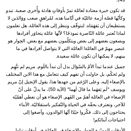
قد تكون خبرة معتادة لعائلة تمرّ بأوقاتٍ هادئة وأُخرى صعبة. تبدو
وكأنّها قصّة أزمة عائليّة في أيّامنا هذه، لمُراهقٍ صعب ووَالدَين لا
يستطيعان أن يَفهَمَاه. لنتوقّف وننظر إلى هذه العائلة. هل تعلمون
لماذا تُعتبر عائلة النّاصرة نموذجًا؟ لأنّها عائلة يتحاوَر أفرادها
ويصغون بعضهم إلى بعض ويتكلّمون بعضهم مع بعض. الحِوار هو
عنصر مهمّ في العائلة! العائلة التي لا يتواصل أفرادها في ما
بينهم، لا يمكنها أن تكون عائلة سعيدة.
جميل عندما تبدأ الأمّ بالسّؤال بدل أن تبدأ باللَوم. مريم لم تتَّهِم
ولم تَحكُم، بل حاولت أن تفهم كيف تتعامل مع هذا الابن المختلف
بالإصغاء إليه. وعلى الرّغم من جهدها هذا، يقول الإنجيل إنّ مريم
ويوسف "لَم يَفهَما ما قالَ لَهما" (الآية 50)، ما يدلّ على أنّ
الإصغاء في العائلة أهمّ من الفَهم. الإصغاء هو أن نعطي أهمّيّة
للآخر، ونعترف بحقّه في الحياة والتّفكير باستقلاليّة. الأبناء
يحتاجون إلى ذلك. فكّروا جيّدًا أيّها الوالدون، وأصغوا إلى
احتياجات أبنائكم!
الأوقات المميّزة للحوار والإصغاء في العائلة هي أوقات تناول