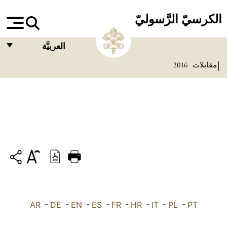
الكرسيّ الرَّسوليّ
العربيَّة
مقابلات
2016
FRANÇAIS
ENGLISH
ITALIANO
PORTUGUÊS
ESPAÑOL
DEUTSCH
POLSKI
PT
-
PL
-
IT
-
HR
-
FR
-
ES
-
EN
-
DE
العربيّة
-
AR
中文