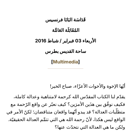
LATINE
قَدَاسَة البَابَا فرنسيس
المُقَابَلَة العَامَّة
الأربعاء 03 فبراير / شباط 2016
ساحة القديس بطرس
]
Multimedia
[
أيّها الإخوة والأخوات الأعزّاء، صباح الخير!
يقدّم لنا الكتاب المقدّس الله كرحمة لامتناهية وعدالة كاملة،
فكيف نوفّق بين هذَين الأمرَين؟ كيف نعبّر عن واقع الرّحمة مع
متطلّبات العدالة؟ قد يبدو أنّهما واقعان متناقضان؛ لكنّ الأمر في
الواقع ليس هكذا، لأنّ رحمة الله هي التي تتمِّم العدالة الحقيقيّة.
ولكن ما هي العدالة التي نتحدّث عنها؟