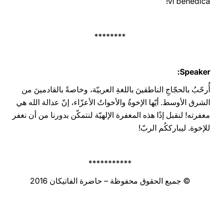
vi benedica!
********
Speaker:
أُرحّبُ بالحجّاجِ الناطقينَ باللغةِ العربيّة، وخاصةً بالقادمينَ من
الشرق الأوسط. أيّها الإخوةُ والأخواتُ الأعزّاء، إنّ عدالة الله هي
مغفرته! لنقبل إذًا هذه المغفرة الإلهيّة لنتمكّن بدورنا من أن نغفر
للإخوة. ليبارككُم الربّ!
***********
© جميع الحقوق محفوظة – حاضرة الفاتيكان 2016