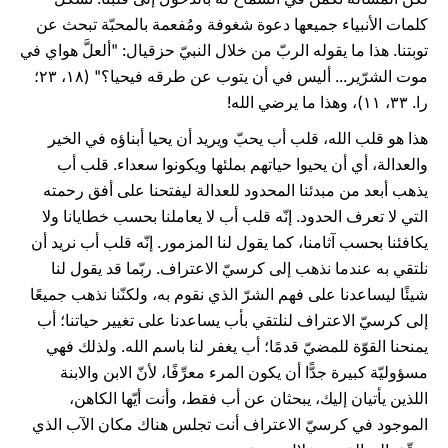
كلمات الأنبياء جميعها دعوة شغوفة ومُفعمة بالمحبّة تبحث عن
توبتنا. هذا ما يقوله الربّ من خلال النبيّ حزقيال: "ألعلَّ هواي في
موت الشرّير... أليس في أن يتوب عن طرقه فيحيا؟" (۱۸، ۲۳؛
را. ۳۳، ۱۱)، وهذا ما يرضي الله!
هذا هو قلب الله، قلب أب يحبّ ويريد أن يحيا أبناؤه في الخير
والعدالة، أي أن يحيوا حياتهم بملئها ويكونوا سعداء. قلب أب
يذهب أبعد من مبدئنا المحدود للعدالة ليفتحنا على أفق رحمته
التي لا تعرف الحدود. إنّه قلب أب لا يعاملنا بحسب خطايانا ولا
يكافئنا بحسب آثامنا، كما يقول لنا المزمور. إنّه قلب أب نريد أن
نلتقي به عندما نذهب إلى كرسيّ الاعتراف. ربّما قد يقول لنا
شيئًا ليساعدنا على فهم الشرّ الذي نقوم به، ولكنّنا نذهب جميعًا
إلى كرسيّ الاعتراف لنلتقي بأب يساعدنا على تغيير حياتنا؛ أب
يمنحنا القوّة للمضيّ قدمًا؛ أب يغفر لنا باسم الله. ولذلك فهي
مسؤوليّة كبيرة جدًّا أن يكون المرء معرِّفًا، لأنّ الابن والابنة
اللذين يأتيان إليك، يبحثان عن أب فقط، وأنت أيّها الكاهن،
الموجود في كرسيّ الاعتراف أنت تجلس هناك مكان الآب الذي