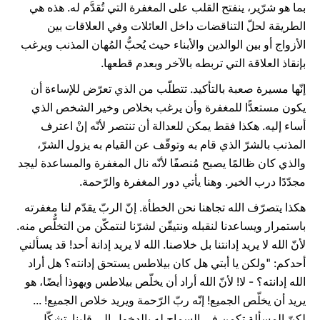
بما هو شرّير، ينفتح القلب على المغفرة التي تُقدَّم له. هذه هي
الطريقة لحلّ التناقضات داخل العائلات وفي العلاقات بين
الأزواج أو بين الوالدين والأبناء حيث يُحبُّ المُهان المذنب ويرغب
بإنقاذ العلاقة التي تربطه بالآخر وبعدم قطعها.
إنّها مسيرة صعبة بالتأكيد. تتطلّب من الذي تعرّض للإساءة أن
يكون مستعدًّا للمغفرة وأن يرغب بخلاص وخير الشخص الذي
أساء إليه. هكذا فقط يمكن للعدالة أن تنتصر لأنّه إنْ اعترف
المذنب بالشرّ الذي قام به وتوقّف عن القيام به يزول الشرّ،
والذي كان ظالمًا يصبح مُنصفًا لأنّه نال المغفرة والمساعدة ليجد
مجدّدًا درب الخير. وهنا يأتي دور المغفرة والرّحمة.
هكذا يتصرّف الله تجاهنا نحن الخطأة. إنّ الربّ يقدّم لنا مغفرته
باستمرار ويساعدنا لنقبله ونتيقّن لشرّنا لنتمكّن من التخلُّص منه.
لأنّ الله لا يريد إدانتنا بل خلاصنا. الله لا يريد إدانة أحد! قد يسألني
أحدكم: "ولكن يا أبتي هل كان بيلاطس يستحق إدانته؟ هل أراد
الله إدانته؟ - لا! لأنّ الله أراد أن يخلّص بيلاطس ويهوذا أيضًا، هو
يريد أن يخلّص الجميع! إنّه ربّ الرّحمة ويريد خلاص الجميع! ...
لكنّ المسألة تكمن في السماح له بالدخول إلى قلبنا. تشكّل