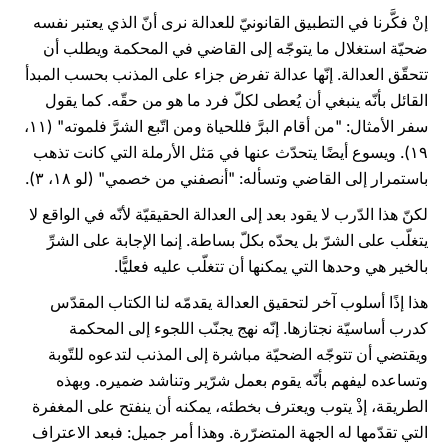
إنْ فكَّرنا في التطبيق القانونيّ للعدالة نرى أنّ الذي يعتبر نفسه
ضحيّة استغلال ما يتوجّه إلى القاضي في المحكمة ويطلب أن
تتحقّق العدالة. إنّها عدالة تفرض جزاء على المذنب بحسب المبدأ
القائل بأنّه ينبغي أن يُعطى لكلّ فرد ما هو من حقّه. كما يقول
سفر الأمثال: "من أقام البرَّ فللحياة ومن اتّبع الشرَّ فلموته" (۱۱،
۱۹). ويسوع أيضًا يتحدّث عنها في مَثل الأرملة التي كانت تذهب
باستمرار إلى القاضي وتسأله: "أنصفني من خصمي" (لو ۱۸، ۳).
لكنّ هذا الدّرب لا يقود بعد إلى العدالة الحقيقيّة لأنّه في الواقع لا
يتغلّب على الشرّ بل يحدّه بكلّ بساطة. إنما الإجابة على الشرِّ
بالخير هي وحدها التي يمكنها أن تتغلّب عليه فعليًّا.
هذا إذًا أسلوب آخر لتحقيق العدالة يقدمّه لنا الكتاب المقدّس
كدرب أساسيّة نجتازها. إنّه نهج يجنّب اللجوء إلى المحكمة
ويقتضي أن تتوجّه الضحيّة مباشرة إلى المذنب لتدعوه للتّوبة
وتساعده ليفهم بأنّه يقوم بعمل شرّير وتناشد ضميره. وبهذه
الطريقة، إذْ يتوب ويعترف بخطئه، يمكنه أن ينفتح على المغفرة
التي تقدّمها له الجهة المتضرّرة. وهذا أمر جميل: فبعد الاعتراف