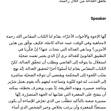
يحقّق العدالة من خلال رحمته.
Speaker
أيّها الإخوة والأخوات الأعزّاء، يقدّم لنا الكتاب المقدّس الله رحمة
لامتناهية وفي الوقت عينه عدالة كاملة، فكيف نوفّق بين هذَين
الأمرَين؟ وما هي العدالة التي نتحدّث عنها؟ إنْ فكَّرنا في
التطبيق القانونيّ للعدالة نرى أنّ الذي يعتبر نفسه ضحيّة
استغلال ما يتوجّه إلى القاضي ويطلب أن تتحقّق العدالة. لكنّ
الكتاب المقدّس يقدّم لنا أسلوبًا آخرًا لتحقيق العدالة. إنّه نهج
يجنّب اللجوء إلى المحكمة ويقتضي أن تتوجّه الضحيّة مباشرة
إلى المذنب لتدعوه للتّوبة وتساعده ليفهم بأنّه يقوم بعمل شرّير
وتناشد ضميره. وبهذه الطريقة، إذْ يتوب ويعترف بخطئه، يمكنه
أن ينفتح على المغفرة التي تقدّمها له الجهة المتضرّرة. إنّها
مسيرة صعبة بالتأكيد تتطلّب من الذي تعرّض للإساءة أن يكون
مستعدًّا للمغفرة وأن يرغب بخلاص وخير الشخص الذي أساء