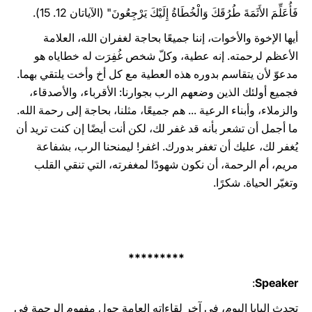
فَأُعَلِّمَ الأَثَمَةَ طُرُقَكَ وَالْخُطَاةُ إِلَيْكَ يَرْجِعُونَ" (الآياتان 12. 15).
أيها الإخوة والأخوات، إننا جميعًا بحاجة لغفران الله، العلامة
الأعظم لرحمته. إنه عطية، وكلّ شخص غُفِرَت له خطاياه هو
مدعوّ لأن يتقاسم بدوره هذه العطية مع كل أخ وأخت يلتقي بهما.
فجميع أولئك الذين وضعهم الرب بجوارنا: الأقرباء، والأصدقاء،
والزملاء، وأبناء الرعية ... هم جميعًا، مثلنا، بحاجة إلى رحمة الله.
ما أجمل أن تشعر بأنه قد غفر لك، لكن أنت أيضًا إن كنت تريد أن
يُغفر لك، عليك أن تغفر بدورك. اغفر! ليمنحنا الرب، بشفاعة
مريم، أم الرحمة، أن نكون شهودًا لمغفرته، التي تنقي القلب
وتغيّر الحياة. شكرًا.
*********
:
Speaker
تحدث البابا اليوم، في آخر لقاءاته العامة حول مفهوم الرحمة في