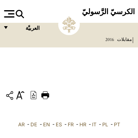
الكرسيّ الرَّسوليّ
العربيَّة
مقابلات
2016
FRANÇAIS
ENGLISH
ITALIANO
PORTUGUÊS
ESPAÑOL
DEUTSCH
POLSKI
PT
-
PL
-
IT
-
HR
-
FR
-
ES
-
EN
-
DE
العربيّة
-
AR
中文