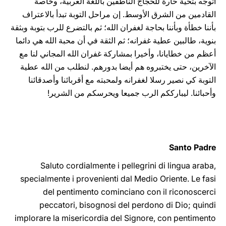
أتوجه بتحية حارة للحجاج الناطقين باللغة العربية، وخاصة
القادمين من ‏الشرق ‏الأوسط. إن مراحل ‏التوبة تبدأ بالاعتراف
بأننا خطأة وبأننا بحاجة لغفران الله؛ ثم بالتضرع للرب بتوبة وبثقة
بنوية، طالبين عطية ‏غفرانه؛ ثم الثقة في أن محبة الله هي دائما
أعظم من خطايانا، وأخيرا بمشاركة غفران الله المجاني لنا مع
‏الآخرين، حتى يختبروه هم أيضا بدورهم. لنطلب من الله عطية
التوبة كي نصير رسلا لغفرانه ولمحبته مع ‏أقربائنا وأصدقائنا
وأحبائنا.‏ ليبارككم الرب جميعا ويحرسكم من ‏الشرير‏!‏‏
Santo Padre
Saluto cordialmente i pellegrini di lingua araba,
specialmente i provenienti dal Medio Oriente. Le fasi
del pentimento cominciano con il riconoscerci
peccatori, bisognosi del perdono di Dio; quindi
implorare la misericordia del Signore, con pentimento