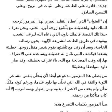
جديدة، قادرة على الطاعة، وعلى الثبات في الروح، وعلى
التسبيح الصادق.
إن "العنوان" الذي أعطاه التقليد العبري لهذا المزمور يُرجعه
للملك داود ولخطيئته مع بَثْشَبَع زوجة أوريا الحثي. ونحن نعرف
جيدًا تلك القصة. فالملك داود، الذي دعاه الله ليرعى الشعب
ويقوده في طريق الطاعة للشريعة الإلهية، يخون رسالته
الخاصة، وبعد أن زنى مع بَثْشَبَع، يقوم بتدبير مقتل زوجها. خطيئة
بشعة! فيكشف النبي ناثان له خطيئته ويساعده على الاعتراف
بها. إنه وقت المصالحة مع الله، بالاعتراف بخطيئته. وقد صار
داود متواضعًا وعظيمًا!
من يصلي هذا المزمور مدعو هو أيضًا لأن يتحلّى بنفس مشاعر
التوبة والثقة في الله التي تحلّى بها داود عندما، وبرغم كونه ملكًا،
تذلّل ولم يخف من الاعتراف بذنبه ومن إظهار بؤسه للرب، إلا أنه
كان متأكدًا من رحمته.
يبدأ المزمور بكلمات التضرع هذه: