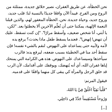
نحن الخطأة، عن طريق الغفران، نصير خلائق جديدة، ممتلئة من
الروح ومن الفرح. فيبدأ الآن واقعًا جديدًا بالنسبة لنا: قلب جديد،
وروح جديد، وحياة جديدة. نحن، الخطأة المغفور لهم، والذين قبلنا
النعمة الإلهية، يمكننا حتى أن نُعلّم الآخرين ألا يخطئوا بعد. "لكن،
يا أبتي، أنا شخص ضعيف، وأسقط مرارًا". "إن كنت تسقط، عليك
أن تنهض! إنهض!". فعندما يسقط طفل ماذا يحدث؟ يرفع يده
لأمه ولأبيه حتى يساعداه على النهوض. لنقم بالشيء نفسه! فإن
سقط أحد منا في الخطيئة بسبب ضعفه، ليرفع يده: فالرب
سيأخذها وسيساعدك على النهوض. هذه هي الكرامة التي يمنحك
إياها غفران الله، أي أنه يُنهضك، ويوقفك على أقدامك، لأن الرب
قد خلق الرجل والمرأة كي يبقى كل منهما واقفًا على قدميه.
فيقول المرنم:
"قَلْباً نَقِيّاً اخْلُقْ فِيَّ يَا اللهُ،
وَرُوحاً مُسْتَقِيماً جَدِّدْ فِي دَاخِلِي.
[...]