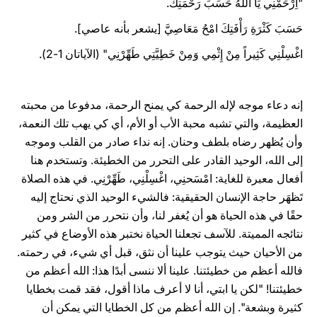
"اِرْحَمْنِي يَا اللهُ حَسَبَ رَحْمَتِكَ.
حَسَبَ كَثْرَةِ رَأْفَتِكَ امْحُ مَعَاصِيَّ [يشعر بأنه عاصي].
اغْسِلْنِي كَثِيراً مِنْ إِثْمِي وَمِنْ خَطِيَّتِي طَهِّرْنِي" (الآياتان 1-2).
إنه دعاء موجه لإله الرحمة كي يمنح الرحمة، مدفوعا من محبته
العظيمة، والتي تشبه محبة الأب أو الأم، أي كي يهب تلك النعمة،
وأن يُظهر رضاه بلطف وحنان. إنه نداء صادر من القلب وموجه
إلى الله، الوحيد القادر على التحرر من الخطيئة. وتستخدم هنا
أفعال معبرة للغاية: امْسَحنِي، اغْسِلْنِي، طَهِّرْنِي. في هذه الصلاة
تَظهَر حاجة الإنسان الحقيقية: فالشيء الوحيد الذي نحتاج إليه
حقًا في هذه الحياة هو أن يُغفر لنا، وأن نتحرر من الشر ومن
نتائجه المميتة. للآسف تجعلنا الحياة نختبر هذه الأوضاع في كثير
من الأحيان حيث يتوجب علينا أن نثق، قبل أي شيء، في رحمته.
فالله أعظم من خطيئتنا. علينا ألا ننسى أبدًا هذا: الله أعظم من
خطيئتنا! "لكن يا ابتي، أنا لا أعرف ماذا أقول، فقد قمت بخطايا
كثيرة وبشعة". إن الله أعظم من كل الخطايا التي يمكن أن