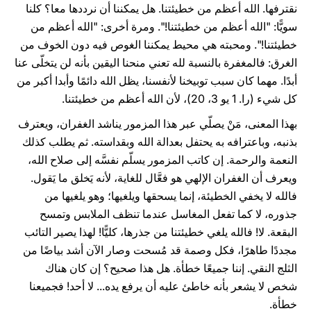
نقترفها. الله أعظم من خطيئتنا. هل يمكننا أن نرددها معا؟ كلنا
سويًّا: "الله أعظم من خطيئتنا!". ومرة أخرى: "الله أعظم من
خطيئتنا!". ومحبته هي محيط يمكننا الغوص فيه دون الخوف من
الغرق: فالمغفرة بالنسبة لله تعني منحنا اليقين بأنه لن يتخلّى عنا
أبدًا. مهما كان سبب توبيخنا لأنفسنا، يظل الله دائمًا وأبدا أكبر من
كل شيء (را. 1 يو 3، 20)، لأن الله أعظم من خطيئتنا.
بهذا المعنى، مَنْ يصلّي عبر هذا المزمور يناشد الغفران، ويعترف
بذنبه، وباعترافه به يحتفل بعدالة الله وبقداسته. ثم يطلب كذلك
النعمة والرحمة. إن كاتب المزمور يسلّم نفسَّه إلى صلاح الله،
ويعرف أن الغفران الإلهي هو فعَّال للغاية، لأنه يَخلق ما يَقول.
فالله لا يخفي الخطيئة، إنما يسحقها ويلغيها؛ وهو يلغيها من
جذوره، لا كما تفعل المغاسل عندما تنظف الملابس وتمسح
البقعة. لا! فالله يلغي خطيئتنا من جذرها، كليًّا! لهذا يصير التائب
مجددًا طاهرًا، فكل وصمة قد مُسحت وصار الآن أشد بياضًا من
الثلج النقي. إننا جميعًا خطأة. هل هذا صحيح؟ إن كان هناك
شخص لا يشعر بأنه خاطئ عليه أن يرفع يده... لا أحد! فجميعنا
خطأة.