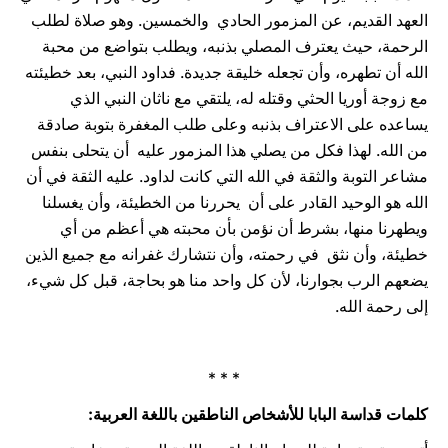
العهد القديم، عن المزمور الحادي ‏ ‏والخمسين. وهو صلاة لطلب
الرحمة، حيث يعترف المصلي بذنبه، ويطلب بتواضع من محبة
الله أن تطهره،‏ وأن ‏تجعله خليقة جديدة. فداود النبي، بعد خطيئته
مع زوجة أوريا الحثي وقتله له، يلتقي مع ناثان النبي الذي ‏
يساعده ‏على الاعتراف بذنبه وعلى طلب المغفرة بتوبة صادقة
من الله. لهذا فكل من يصلي هذا المزمور عليه ‏ أن يتحلى ‏بنفس
مشاعر التوبة والثقة في الله التي كانت لداود. عليه الثقة في أن
الله هو الوحيد القادر على أن ‏ يحررنا من ‏الخطيئة، وأن يغسلنا
ويطهرنا منها، بشرط أن نؤمن بأن محبته هي أعظم من أي
خطيئة، وأن نثق ‏ في رحمته، ‏وأن نتشارك غفرانه مع جميع الذين
يضعهم الرب بجوارنا، لأن كل واحد منا هو بحاجة، قبل كل شيء،‏
إلى رحمة ‏الله.‏
* * *
كلمات قداسة البابا للأشخاص الناطقين باللغة العربية: