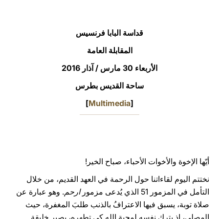
LATINE
قداسة البابا فرنسيس
المقابلة العامة
الأربعاء 30 مارس / آذار 2016
ساحة القديس بطرس
]
Multimedia
[
أيّها الإخوة والأخوات الأحباء، صباح الخير!
نختتم اليوم لقاءاتنا حول الرحمة في العهد القديم، من خلال
التأمل في المزمور 51 الذي يُدعى مزمور
ارحم
. وهو عبارة عن
صلاة توبة، يسبق فيها الاعترافُ بالذنب طلبَ المغفرة، حيث
المصلي، إذ يترك نفسه لمحبة الله كي تطهره، يصير خليقة