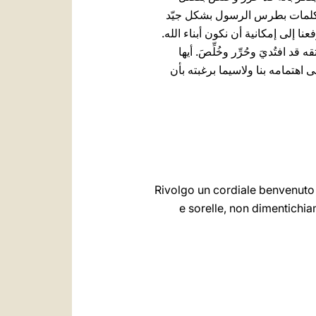
ّر كلمات بطرس الرسول بشكل جيّد
نا إلى إمكانية أن نكون أبناء الله.
 افتُديَ وحُرِّر وخُلِّصَ. أيها
 اهتمامه بنا ولاسيما برغبته بأن
Rivolgo un cordiale benvenuto ai
e sorelle, non dimentichi