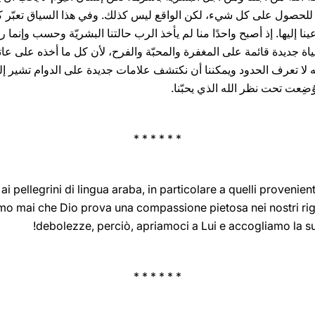
كقوّة للحصول على كل شيء، لكن الواقع ليس كذلك. وفي هذا السياق تعب
نا إليها. إذ أصبح واحدًا منا لم يأخذ الرب حالتنا البشريّة وحسب وإنما رفع
اة جديدة قائمة على المغفرة والمحبّة والفرح، لأن كل ما أخذه على عاتقه قد
لله لا تعرف الحدود ويمكننا أن نكتشف علامات جديدة على الدوام تشير إلى
 وُضِعت تحت نظر الله الذي يحبّنا.
* * * * * *
 pellegrini di lingua araba, in particolare a quelli provenienti
amo mai che Dio prova una compassione pietosa nei nostri ri
debolezze, perciò, apriamoci a Lui e accogliamo la sua
* * * * * *