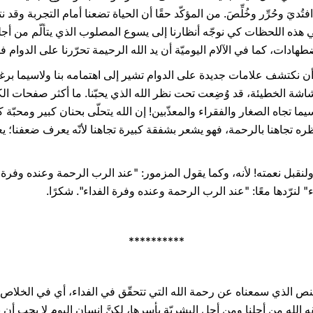
يَ وحُرِّر وخُلِّصَ. من المؤكّد حقًا أن الحياة تضعنا أمام التجربة وقد نت
ه اللحظات كي نوجّه أنظارنا إلى يسوع المصلوب الذي يتألّم من أجلنا و
الاضطهادات، كما في الآلام اليوميّة أن يد الله الرحيمة تحرّرنا على الدوام ف
أن نكتشف علامات جديدة على الدوام تشير إلى اهتمامه بنا ولاسيما برغبته 
هشاشة الخطيئة، قد وُضِعت تحت نظر الله الذي يحبّنا. ما أكثر صفحات ا
يما تجاه الصغار والفقراء والمعذّبين! إن الله يتحلّى بحنان كبير ومحبّة
نظره تجاهنا بالرحمة، فهو يشعر بشفقة كبيرة تجاهنا لأنّه يعرف ضعفنا؛ ي
لنرّدها معًا: "عند الرب الرحمة وعنده وفرة الفداء". شكرًا.
**********
 النص الذي سمعناه عن رحمة الله التي تتحقّق في الفداء، أي في الخلاص ا
ه الله من أجلنا ومن أجل البشريّة بأسرها، لكنَّ إنسان اليوم لا يحب أن يفك