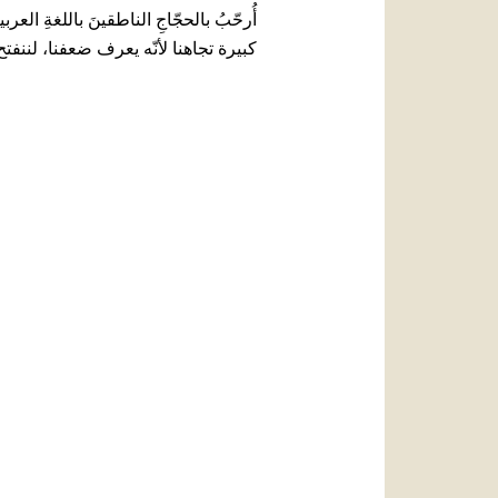
أُرحّبُ بالحجّاجِ الناطقينَ باللغةِ العر
كبيرة تجاهنا لأنّه يعرف ضعفنا، لننفتح 