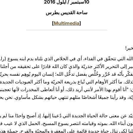
10سبتمبر / أيلول 2016
ساحة القديس بطرس
]
Multimedia
[
خير!
تُشير إلى التحرير الأكثر جذريّة والذي كان الله قادرًا على تحقيقه من أجل
فكّر بأنّه قد حُرِّر وخُلِّص بفضل تدخُّل الله؛ إنسان اليوم يُوهِم نفسه 
ك. ما أكثر الأوهام التي تُباع بذريعة الحريّة وما أكثر العبوديات الجديدة 
 "أنا أقوم بهذا الأمر لأنني أريد ذلك، أو أنا أتعاطى المخدرات لأنها تعجبني و
يّة، وقد رأينا جميعًا أشخاصًا مثلهم تنتهي حياتهم بشكل مأساوي. نحن بح
 معنى حالة الحياة الجديدة التي دُعينا إليها. إذ أصبح واحدًا منا لم ي
ن أبناء الله. بموته وقيامته انتصر يسوع المسيح، الحمل الذي لا عيب ف
نا لكي ننال حياة جديدة قائمة على المغفرة والمحبّة والفرح. جميلة هذه