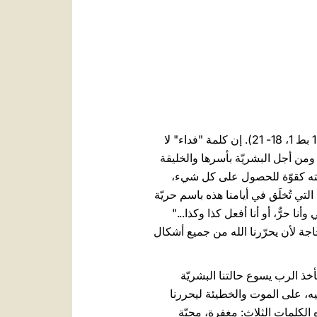
العربيّة
中文
LATINE
يحدثنا النص الذي سمعناه عن رحمة الله التي تتحقّق في الفداء، أي في الخلاص الذي نلناه بدم ابنه يسوع (را.1 بط 1، 18- 21). إن كلمة "فداء" لا
نا ومن أجل البشريّة بأسرها والخليقة
بحريّته كقوّة للحصول على كل شيء،
التي تُخلَق في أيامنا هذه باسم حريّة
أنا حرٌّ، أو أنا أفعل كذا وكذا..."
اجة لأن يحرّرنا الله من جميع أشكال
أخذ الرب يسوع حالتنا البشريّة
يه، على الموت والخطيئة ليحررنا
 الكلمات الثلاث: مغفرة، محبّة