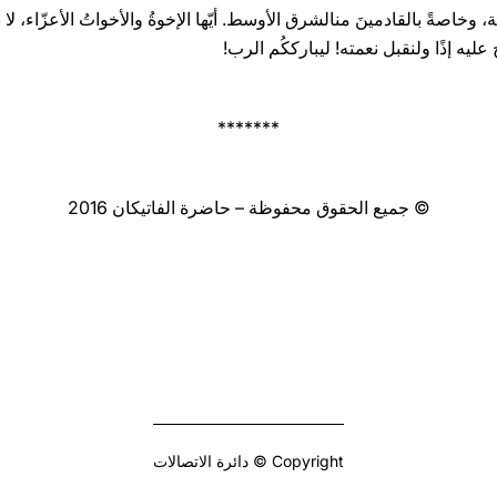
بية، وخاصةً بالقادمينَ منالشرق الأوسط. أيّها الإخوةُ والأخواتُ الأعزّاء، لا 
عليه إذًا ولنقبل نعمته! ليبارككُم الرب!
*******
© جميع الحقوق محفوظة – حاضرة الفاتيكان 2016
Copyright © دائرة الاتصالات