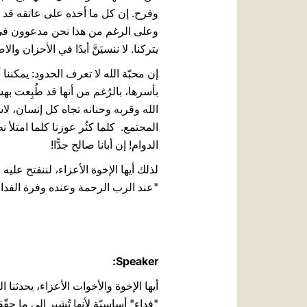
وفرح. إن كل ما أخذه على عاتقه قد افتُد
وعلى الرغم من هذا نحن مدعوون في هذ
يتركنا. لا ننسيَنَّ أبدًا في الأحزان و
إن محبّة الله لا تعرف الحدود: يمكننا 
بأسرها، بالرُغم من أنها قد طُبِعت ب
الله وقربه وحنانه تجاه كل إنسان، لاس
المجتمع. كلما كثُر عوزنا كلما امتلأ 
الدوام! إن أبانا صالح جدًّا!
"عند الرب الرحمة وعنده وفرة الفداء" 
Speaker:
أيها الإخوة والأخوات الأعزاء، يحدثنا
"فداء" أساسيّة لأنها تُشير إلى ما حقّق