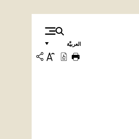
العربيَّة
FRANÇAIS
ENGLISH
ITALIANO
PORTUGUÊS
ESPAÑOL
DEUTSCH
POLSKI