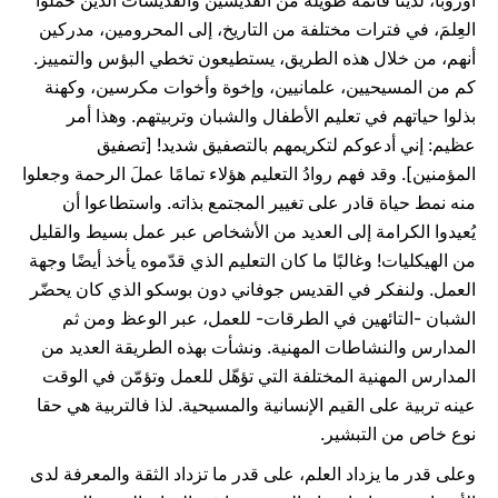
أوروبا، لدينا قائمة طويلة من القديسين والقديسات الذين حملوا
العِلمَ، في فترات مختلفة من التاريخ، إلى المحرومين، مدركين
أنهم، من خلال هذه الطريق، يستطيعون تخطي البؤس والتمييز.
كم من المسيحيين، علمانيين، وإخوة وأخوات مكرسين، وكهنة
بذلوا حياتهم في تعليم الأطفال والشبان وتربيتهم. وهذا أمر
عظيم: إني أدعوكم لتكريمهم بالتصفيق شديد! [تصفيق
المؤمنين]. وقد فهم روادُ التعليم هؤلاء تمامًا عملَ الرحمة وجعلوا
منه نمط حياة قادر على تغيير المجتمع بذاته. واستطاعوا أن
يُعيدوا الكرامة إلى العديد من الأشخاص عبر عمل بسيط والقليل
من الهيكليات! وغالبًا ما كان التعليم الذي قدّموه يأخذ أيضًا وجهة
العمل. ولنفكر في القديس جوفاني دون بوسكو الذي كان يحضّر
الشبان -التائهين في الطرقات- للعمل، عبر الوعظ ومن ثم
المدارس والنشاطات المهنية. ونشأت بهذه الطريقة العديد من
المدارس المهنية المختلفة التي تؤهّل للعمل وتؤمّن في الوقت
عينه تربية على القيم الإنسانية والمسيحية. لذا فالتربية هي حقا
نوع خاص من التبشير.
وعلى قدر ما يزداد العلم، على قدر ما تزداد الثقة والمعرفة لدى