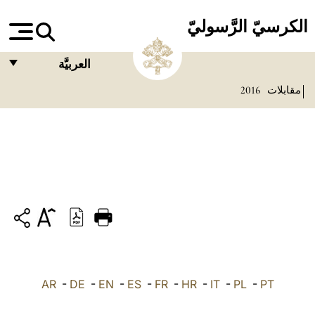
الكرسيّ الرَّسوليّ
العربيَّة
مقابلات
2016
FRANÇAIS
ENGLISH
ITALIANO
PORTUGUÊS
ESPAÑOL
DEUTSCH
POLSKI
PT
-
PL
-
IT
-
HR
-
FR
-
ES
-
EN
-
DE
العربيّة
-
AR
中文