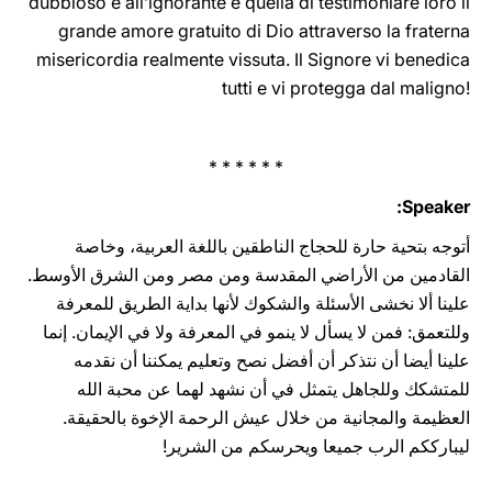
‎‎dubbioso e all’ignorante è quella di testimoniare loro il
grande ‎amore ‎gratuito di Dio attraverso la fraterna
misericordia ‎realmente vissuta. Il ‎Signore vi ‎benedica
‎tutti e vi protegga ‎dal ‎‎maligno!‎
* * * * * *
Speaker:
أتوجه بتحية حارة للحجاج الناطقين باللغة العربية، وخاصة
القادمين من‏ الأراضي المقدسة ‏ومن ‏مصر ومن ‏الشرق الأوسط.
‏علينا ألا نخشى الأسئلة والشكوك لأنها بداية الطريق للمعرفة
وللتعمق: ‏فمن لا يسأل لا ينمو في المعرفة ولا في الإيمان. إنما
‏علينا أيضا أن نتذكر أن أفضل نصح وتعليم ‏يمكننا أن نقدمه
للمتشكك وللجاهل يتمثل في أن نشهد لهما عن محبة الله
العظيمة ‏والمجانية من خلال ‏عيش الرحمة الإخوة بالحقيقة.
ليبارككم الرب ‏جميعا ويحرسكم من ‏الشرير!‏