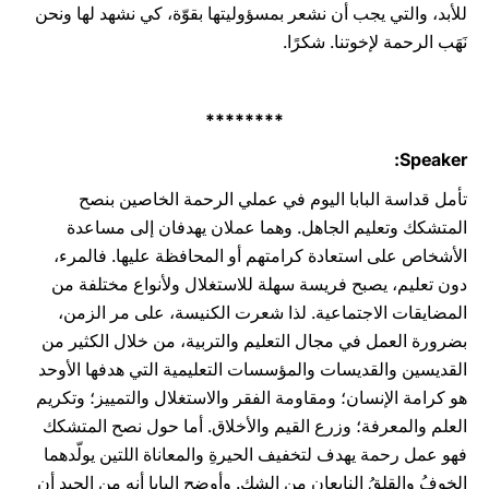
للأبد، والتي يجب أن نشعر بمسؤوليتها بقوّة، كي نشهد لها ونحن
نَهَب الرحمة لإخوتنا. شكرًا.
********
Speaker:
تأمل قداسة البابا اليوم في عملي الرحمة الخاصين بنصح
المتشكك وتعليم الجاهل. وهما عملان يهدفان إلى ‏مساعدة
‏الأشخاص على استعادة كرامتهم أو المحافظة عليها. فالمرء،
دون تعليم، يصبح فريسة سهلة للاستغلال ‏ولأنواع مختلفة من
‏المضايقات الاجتماعية. لذا شعرت الكنيسة، على مر الزمن،
بضرورة العمل في مجال التعليم ‏والتربية، من خلال الكثير من
‏القديسين والقديسات والمؤسسات التعليمية التي هدفها الأوحد
هو كرامة الإنسان؛ ‏ومقاومة الفقر والاستغلال والتمييز؛ وتكريم
العلم ‏والمعرفة؛ وزرع القيم والأخلاق. أما حول نصح المتشكك
فهو عمل ‏رحمة يهدف لتخفيف الحيرةِ والمعاناة اللتين يولّدهما
الخوفُ ‏والقلقُ النابعان من الشك. وأوضح البابا أنه من ‏الجيد أن