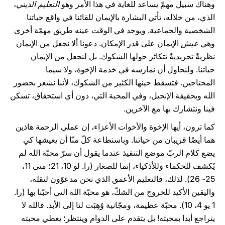
وهناك سبيل مهمّ يساعد للغاية في هذا الأمر وهو
التعليم الديني
،
الذي، من خلاله، تأتي البشارة بالإيمان للقائنا في واقع حياتنا
الشخصية والجماعية. ويوجد في الوقت عينه طريق مهمّة أخرى
وهي
عيش
الإيمان على قدر الإمكان. دعونا ألا نجعل من الإيمان
نظريةً تجريديةً تتكاثر حولها الشكوك. بل لنجعل من الإيمان
حياتنا. ولنحاول أن نمارسه في خدمة الإخوة، ولا سيما
المحتاجين. فتسقط حينها الكثير من الشكوك، لأننا نشعر بحضور
الله وبحقيقة الإنجيل، وفي المحبة التي، دون أي استحقاق، تسكن
فينا ونتشارك بها مع الآخرين.
كما ترون، أيها الإخوة والأخوات الأعزاء، إن عملي الرحمة هاذين
هما أيضًا قريبان من حياتنا. وباستطاعة كلّ منّا أن يعيشها كي
يضع كلام الربّ موضع التنفيذ عندما يقول أن سرّ محبّة الله لم
يُكشف للحكماء وللأذكياء، إنما للصغار (را. لو 10، 21؛ متى 11،
25- 26). لذلك، فالتعليم الأعمق الذي نحن مدعوّون لنقله،
واليقين الأكيد للخروج من الشكّ، هو محبّة الله التي أحبّنا بها (را.
1 يو 4، 10). محبّة عظيمة، ومجّانية وُهِبَت لنا إلى الأبد. فالله لا
يتراجع أبدا بمحبته! بل يتقدم على الدوام وينتظر؛ يعطي محبته