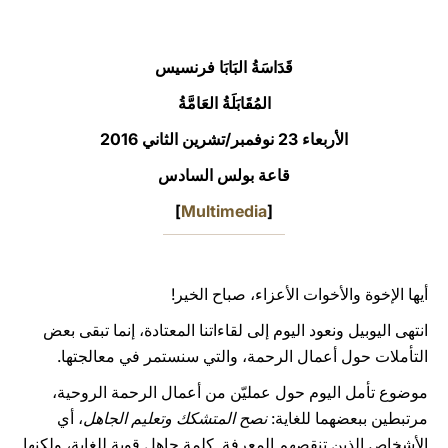
LATINE
قَدَاسَةُ البَابَا فرنسيس
المُقَابَلَةُ العَامَّةُ
الأربعاء 23 نوفمبر/تشرين الثاني 2016
قاعة بولس السادس
]
Multimedia
[
أيها الإخوة والأخوات الأعزاء، صباح الخير!
انتهى اليوبيل ونعود اليوم إلى لقاءاتنا المعتادة، إنما تبقى بعض
التأملات حول أعمال الرحمة، والتي سنستمر في معالجتها.
موضوع تأمل اليوم حول عمليّن من أعمال الرحمة الروحية،
مرتبطين ببعضهما للغاية:
نصح المتشكك وتعليم الجاهل
، أي
الأشخاص الذين تنقصهم المعرفة. كلمة جاهل قوية للغاية، ولكنها