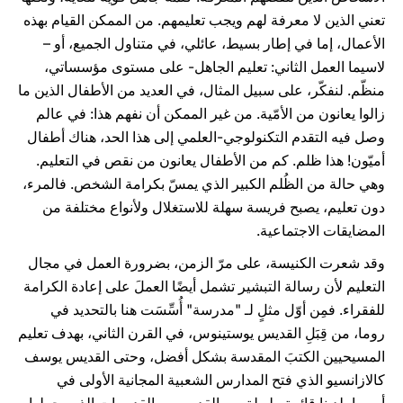
تعني الذين لا معرفة لهم ويجب تعليمهم. من الممكن القيام بهذه
الأعمال، إما في إطار بسيط، عائلي، في متناول الجميع، أو –
لاسيما العمل الثاني: تعليم الجاهل- على مستوى مؤسساتي،
منظّم. لنفكّر، على سبيل المثال، في العديد من الأطفال الذين ما
زالوا يعانون من الأمّية. من غير الممكن أن نفهم هذا: في عالم
وصل فيه التقدم التكنولوجي-العلمي إلى هذا الحد، هناك أطفال
أميّون! هذا ظلم. كم من الأطفال يعانون من نقص في التعليم.
وهي حالة من الظُلم الكبير الذي يمسّ بكرامة الشخص. فالمرء،
دون تعليم، يصبح فريسة سهلة للاستغلال ولأنواع مختلفة من
المضايقات الاجتماعية.
وقد شعرت الكنيسة، على مرّ الزمن، بضرورة العمل في مجال
التعليم لأن رسالة التبشير تشمل أيضًا العملَ على إعادة الكرامة
للفقراء. فمِن أوّل مثلٍ لـ "مدرسة" أُسِّسَت هنا بالتحديد في
روما، من قِبَلِ القديس يوستينوس، في القرن الثاني، بهدف تعليم
المسيحيين الكتبَ المقدسة بشكل أفضل، وحتى القديس يوسف
كالازانسيو الذي فتح المدارس الشعبية المجانية الأولى في