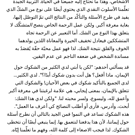
الأشخاص، وهذا ما نحتاج إليه جميعنا في الحياة. التربية الجيدة
تعلّمنا الأسلوبَ النقدي الذي يحتوي أيضًا على نوع من الشكّ الذي
يفيد في طرح الأسئلة والتأكّد من النتائج التي تمّ التوصّل إليها،
بغاية معرفة أكبر. ولكن عمل الرحمة الخاص
بنصح المتشكّك
لا
يتعلق بهذا النوع من الشك. أما التعبير عن الرحمة تجاه
المتشككين فيعادل تخفيف الحيرة والمعاناة اللذين يولدهما
الخوف والقلق نتيجة الشك. لذا فهو عمل محبّة حقّة يُقصَدُ به
مساندة الشخص في ضعفه الناجم عن عدم اليقين.
قد يسألني أحدهم: "لكن يا أبتي لدي الكثير من الشكوك حول
الإيمان، ماذا أفعل؟ هل أنت بدون شكوك أبدًا؟". لدي الكثير...
لدى الجميع بالتأكيد شكوك في بعض الأحيان! والشكوك التي
تتعلق بالإيمان، بمعنى إيجابي، هي علامة لرغبتنا في معرفة أكبر
وأعمق لله، وليسوع، ولسر محبته لنا. "ولكن لدي هذا الشك:
أبحث، وأدرس، فأرى أو أطلب النصائح كي أعرف ما العمل".
هذه الشكوك تساعد في النمو! فمن الجيد بالتالي أن نطرح أسئلة
حول إيماننا، لأن هذا يدفعنا لنتعمق بها. إنما ينبغي أيضًا أن نتخطى
الشكوك. لذا فيجب الاصغاء إلى كلمة الله، وفهم ما تعلّمنا إيّاه.