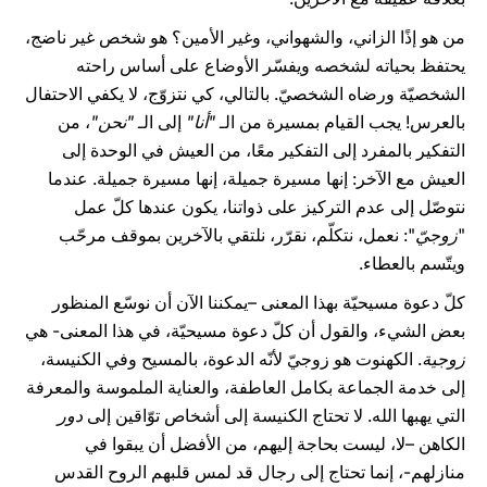
من هو إذًا الزاني، والشهواني، وغير الأمين؟ هو شخص غير ناضج،
يحتفظ بحياته لشخصه ويفسّر الأوضاع على أساس راحته
الشخصيّة ورضاه الشخصيّ. بالتالي، كي نتزوّج، لا يكفي الاحتفال
بالعرس! يجب القيام بمسيرة من الـ
"أنا"
إلى الـ
"نحن"
، من
التفكير بالمفرد إلى التفكير معًا، من العيش في الوحدة إلى
العيش مع الآخر: إنها مسيرة جميلة، إنها مسيرة جميلة. عندما
نتوصّل إلى عدم التركيز على ذواتنا، يكون عندها كلّ عمل
"
زوجيّ
": نعمل، نتكلّم، نقرّر، نلتقي بالآخرين بموقف مرحّب
ويتّسم بالعطاء.
كلّ دعوة مسيحيّة بهذا المعنى –يمكننا الآن أن نوسّع المنظور
بعض الشيء، والقول أن كلّ دعوة مسيحيّة، في هذا المعنى- هي
زوجية
. الكهنوت هو زوجيّ لأنّه الدعوة، بالمسيح وفي الكنيسة،
إلى خدمة الجماعة بكامل العاطفة، والعناية الملموسة والمعرفة
التي يهبها الله. لا تحتاج الكنيسة إلى أشخاص توّاقين إلى
دور
الكاهن –لا، ليست بحاجة إليهم، من الأفضل أن يبقوا في
منازلهم-، إنما تحتاج إلى رجال قد لمس قلبهم الروح القدس