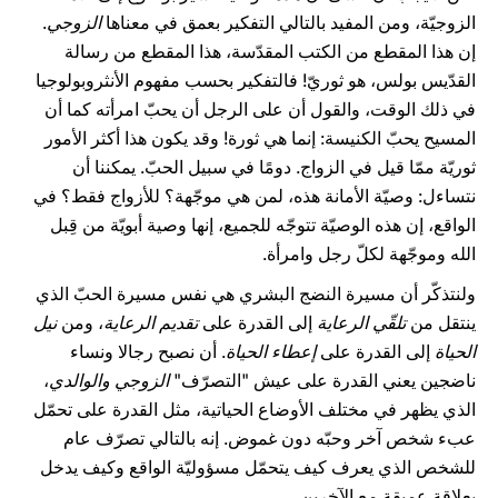
الزوجيّة، ومن المفيد بالتالي التفكير بعمق في معناها
الزوجي
.
إن هذا المقطع من الكتب المقدّسة، هذا المقطع من رسالة
القدّيس بولس، هو ثوريّ! فالتفكير بحسب مفهوم الأنثروبولوجيا
في ذلك الوقت، والقول أن على الرجل أن يحبّ امرأته كما أن
المسيح يحبّ الكنيسة: إنما هي ثورة! وقد يكون هذا أكثر الأمور
ثوريّة ممّا قيل في الزواج. دومًا في سبيل الحبّ. يمكننا أن
نتساءل: وصيّة الأمانة هذه، لمن هي موجّهة؟ للأزواج فقط؟ في
الواقع، إن هذه الوصيّة تتوجّه للجميع، إنها وصية أبويّة من قِبل
الله وموجّهة لكلّ رجل وامرأة.
ولنتذكّر أن مسيرة النضج البشري هي نفس مسيرة الحبّ الذي
ينتقل من
تلقّي الرعاية
إلى القدرة على
تقديم الرعاية
، ومن
نيل
الحياة
إلى القدرة على
إعطاء الحياة
. أن نصبح رجالا ونساء
ناضجين يعني القدرة على عيش "التصرّف"
الزوجي والوالدي
،
الذي يظهر في مختلف الأوضاع الحياتية، مثل القدرة على تحمّل
عبء شخص آخر وحبّه دون غموض. إنه بالتالي تصرّف عام
للشخص الذي يعرف كيف يتحمّل مسؤوليّة الواقع وكيف يدخل
بعلاقة عميقة مع الآخرين.