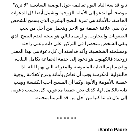
تابع قداسة البابا اليوم تعاليمه حول الوصية السادسة "لا تزن"
موضحا أنها تدعو إلى الأمانة الزوجية وتشمل أيضا كل الدعوات
الخاصة. فالأمانة هي ثمرة النضج البشري الذي يسمح للشخص
بأن يبني علاقة عميقة مع الآخر ويتحمل من أجل من يحب
الصعوبات والتجارب. والزنى بالتالي هو نتيجة لعدم النضج الذي
يبقي الشخص منحصرا في التركيز على ذاته وعلى راحته
ومصلحته الشخصية. وأكد قداسته أن كل دعوة هي بهذا المعنى
زوجية: فالكهنوت هو دعوة إلى خدمة الجماعة بكامل القلب،
وتقديم لهم العناية الملموسة والمعرفة التي يهبها الله. لذا
فالبتولية المكرسة يجب أن تعاش بأمانة وفرح كعلاقة زوجية،
خصبة بالأمومة والأبوة. وكما أن المسيح أحب الكنيسة ووهب
ذاته بالكامل لها، كذلك نحن جميعا مدعوين، كل بحسب دعوته،
إلى بذل ذواتنا كليا من أجل من قد التزمنا بمحبته.
* * * * * *
Santo Padre: