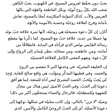
بحبّ دون تحفّظ لعروس المسيح. في الكهنوت، يحبّ الكاهن
شعب الله بكلّ روح أبويّة، وبكل العاطفة والقوّة التي يكنّها
العريس والأب. كذلك
البتولية المكرّسة
أيضًا بالمسيح، تعاش
بأمانة وفرح كعلاقة زوجيّة وخصبة بالأمومة والأبوّة.
أكرّر: إن كلّ دعوة مسيحيّة هي زوجيّة، لأنها ثمرة علاقة حبّ نولد
بها جميعًا من جديد، علاقة حبّ مع المسيح، كما ذكّرنا بها مقطع
رسالة القدّيس بولس الذي قرأناه في البداية. فانطلاقًا من
أمانته، ومن عاطفته، ومن سخائه، ننظر بإيمان إلى الزواج وإلى
كلّ دعوة، ونفهم المعنى الكامل للعلاقة الجنسيّة.
إن الخليقة البشريّة، في وحدتها التي لا تنفصم بين الروح
والجسد، وفي قطبيها المذكّر ومؤنّث، هي واقع صالح للغاية، وُجِدَ
كي يُحِبّ ويُحَبّ. الجسد البشريّ ليس أداة للمتعة، إنما هو أفق
دعوتنا إلى الحبّ، وفي الحبّ الأصيل ليس هناك من مجال
للشهوة وللسطحيّة. فالرجال والنساء يستحقّون أكثر من ذلك!
وصيّة "
لا تزنِ
" بالتالي، وإن كانت سلبيّة في شكلها، توجّهنا إلى
دعوتنا الأصليّة، أي إلى الحبّ الزوجيّ الكامل والأمين، الذي