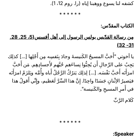
كشفه لنا يسوع ووهبنا إياه (را. روم 12، 1).
* * * * * *
الكتاب المقدّس:‏
مِن رسالة القدّيس بولس الرسول إلى أهل أفسس(5، 25. 28.
31- 32)
يا أخوتي "أَحَبَّ المسيحُ الكَنيسةَ وجادَ بِنَفسِه مِن أَجْلِها [...] كذلِك
يَجِبُ على الرِّجالِ أَن يُحِبُّوا نِساءَهم حُبَّهم لأَجسادِهِم. مَن أَحَبَّ
امرَأَتَه أَحَبَّ نَفْسَه. [...] لِذلِك يَترُكُ الرَّجُلُ أَباه وأُمَّه ويَلزَمُ امرَأَتَه
فيَصيرُ الاِثْنانِ جَسَدًا واحِدًا. إِنَّ هذا السِّرَّ لَعَظيم، وإِنِّي أَقولُ هذا
في أَمرِ المسيحِ والكَنيسة".
كَلام الرَّبِّ
* * * * * *
Speaker: