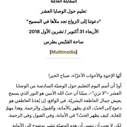
المقابلة العامّة
LATINE
تعليم حول الوصايا العشر
"دعوتنا إلى الزواج تجد ملأها في المسيح"
الأربعاء 31 أكتوبر / تشرين الأول 2018‏
ساحة القدّيس بطرس
]
Multimedia
[
أيّها الإخوة والأخوات الأعزّاء، صباح الخير!
أودّ أن أتمم اليوم التعليم حول الوصيّة السادسة من الوصايا
العشر –"لا تزنِ"-، مبيّنا أن حبّ الله الأمين هو النور الذي يسمح
بعيش جمال العاطفة البشريّة. في الواقع، إن بُعدَنا العاطفي هو
دعوة إلى الحبّ
، الذي يظهر بالأمانة، والقبول والرحمة. وهذا مهمّ
للغاية. كيف يظهر الحبّ؟ في الأمانة، وفي القبول وفي الرحمة.
لكن لا يجب أن ننسى أن هذه الوصيّة تشير بوضوح إلى الأمانة